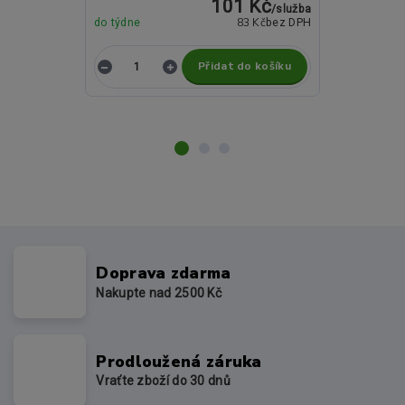
101 Kč
/
služba
Momentálně
83 Kč
do týdne
bez DPH
nedostupné
Přidat do košíku
Z
Doprava zdarma
Nakupte nad 2500 Kč
Prodloužená záruka
Vraťte zboží do 30 dnů