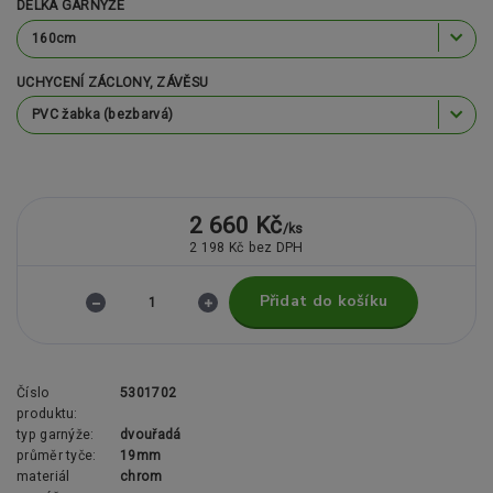
DÉLKA GARNÝŽE
UCHYCENÍ ZÁCLONY, ZÁVĚSU
2 660 Kč
/
ks
2 198 Kč
bez DPH
Přidat do košíku
Číslo
5301702
produktu:
typ garnýže:
dvouřadá
průměr tyče:
19mm
materiál
chrom