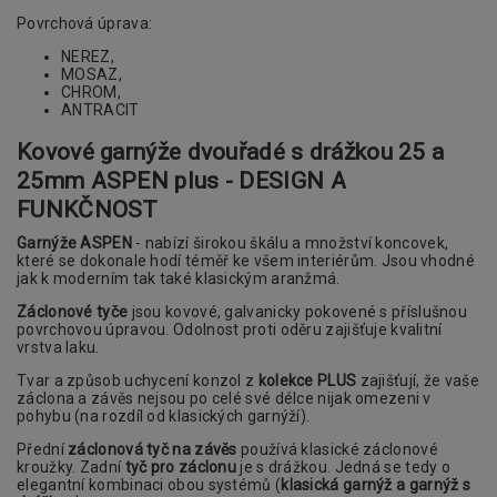
Povrchová úprava:
NEREZ,
MOSAZ,
CHROM,
ANTRACIT
Kovové garnýže dvouřadé s drážkou 25 a
25mm ASPEN plus - DESIGN A
FUNKČNOST
Garnýže ASPEN
- nabízí širokou škálu a množství koncovek,
které se dokonale hodí téměř ke všem interiérům. Jsou vhodné
jak k moderním tak také klasickým aranžmá.
Záclonové tyče
jsou kovové, galvanicky pokovené s příslušnou
povrchovou úpravou. Odolnost proti oděru zajišťuje kvalitní
vrstva laku.
Tvar a způsob uchycení konzol z
kolekce PLUS
zajišťují, že vaše
záclona a závěs nejsou po celé své délce nijak omezeni v
pohybu (na rozdíl od klasických garnýží).
Přední
záclonová tyč na závěs
používá klasické záclonové
kroužky. Zadní
tyč pro záclonu
je s drážkou. Jedná se tedy o
elegantní kombinaci obou systémů (
klasická garnýž a garnýž s