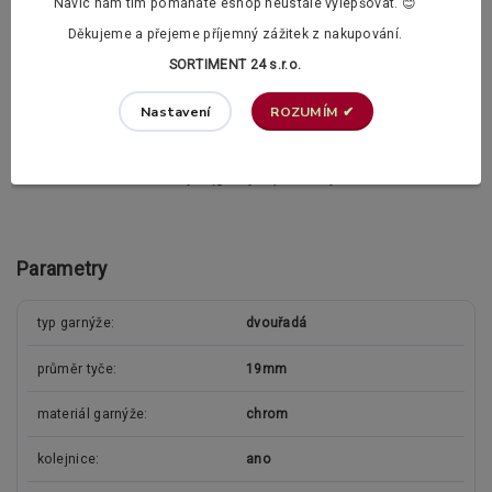
Navíc nám tím pomáháte eshop neustále vylepšovat. 😊
PVC žabka (bezbarvá)
Děkujeme a přejeme příjemný zážitek z nakupování.
SORTIMENT 24 s.r.o.
PVC háček (bezbarvý)
ROZUMÍM ✔
Nastavení
Doplňující informace
Vzdálenost záclonové tyčí (garnýže) od zdi je 12,5 a 19,5cm.
Parametry
typ garnýže
dvouřadá
průměr tyče
19mm
materiál garnýže
chrom
kolejnice
ano