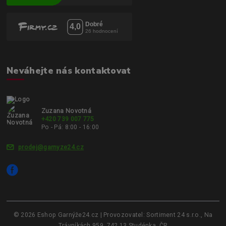
Neváhejte nás kontaktovat
Zuzana Novotná
+420 739 007 775
Po - Pá: 8:00 - 16:00
prodej@garnyze24.cz
© 2026 Eshop Garnýže24.cz | Provozovatel: Sortiment 24 s.r.o., Na
Trávníkách 959, 742 13 Studénka, ČR