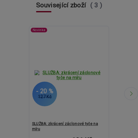
Související zboží
3
Novinka
- 20 %
- 16 %
127 Kč
3 168 Kč
SLUŽBA: zkrácení záclonové tyče na
Kovové garnýž
míru
a 25mm - BEL