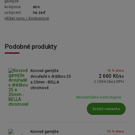
garnýže:
kolejnice:
ano
uchycení:
na zeď
Hlídat cenu / dostupnost
Podobné produkty
16 % sleva
Kovové garnýže
2 660 Kč
dvouřadé s drážkou 25
/
ks
2 198 Kč
bez DPH
a 25mm - BELLA
chromové
Momentálně nedostupné
Zvolit variantu
16 % sleva
Kovové garnýže