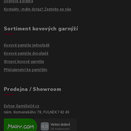
Doprava a platba
Kontakty - máte dotaz? Zeptejte se nás
Sortiment kovových garnýží
Kovové garnýže jednořadé
Kovové garnýže dvouřadé
Stropní kovové garnýže
Příslušenství ke garnýžím
Prodejna / Showroom
Eshop Garnýže24.cz
nám. Komenského 78, FULNEK 742 45