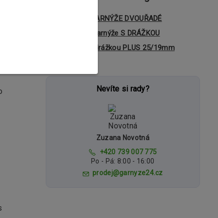
hodné jak
KOVOVÉ GARNÝŽE DVOUŘADÉ
Dvouřadé garnýže S DRÁŽKOU
itní
Garnýže s drážkou PLUS 25/19mm
eni v
Nevíte si rady?
o
Zuzana Novotná
+420 739 007 775
Po - Pá: 8:00 - 16:00
prodej@garnyze24.cz
s