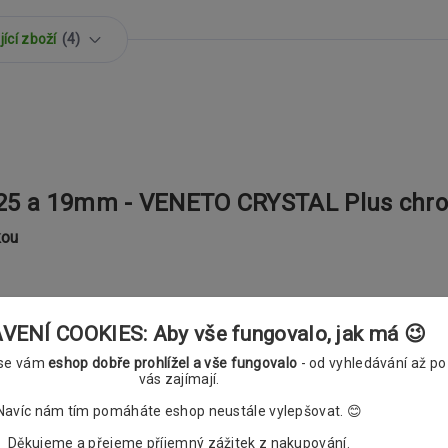
ící zboží
4
 25 a 19mm - VENETO CRYSTAL Plus chr
kou
ENÍ COOKIES: Aby vše fungovalo, jak má 😉
 se vám
eshop dobře prohlížel a vše fungovalo
- od vyhledávání až po
vás zajímají.
 25 a 19mm ASPEN plus - DESIGN A
Navíc nám tím pomáháte eshop neustále vylepšovat. 😊
Děkujeme a přejeme příjemný zážitek z nakupování.