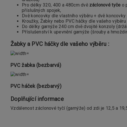
Pro délky 320, 400 a 480cm dvě
záclonové tyče
o 
příslušných spojek,
Dvě koncovky dle vlastního výběru + dvě koncovk
Kroužky, Žabky nebo PVC háčky dle vašeho výběru 
Do délky garnýže 240 cm dvě dvojité konzoly (držáky)
Příslušenství k upevnění garnýže (šrouby a hmoždi
Žabky a PVC háčky dle vašeho výběru :
PVC žabka (bezbarvá)
PVC háček (bezbarvý)
Doplňující informace
Vzdálenost záclonové tyčí (garnýže) od zdi je 12,5 a 19,