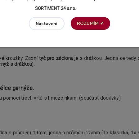
vek, které se dokonale hodí téměř ke všem interiérům. Jsou v
SORTIMENT 24 s.r.o.
ROZUMÍM ✔
Nastavení
ušnou povrchovou úpravou. Odolnost proti oděru zajišťuje kval
, že vaše záclona a závěs nejsou po celé své délce nijak omez
vé kroužky. Zadní
tyč pro záclonu
je s drážkou. Jedná se tedy 
rnýž s drážkou
).
élce garnýže.
za pomocí třech vrtů s hmoždinkami (součást dodávky).
jedna o průměru 19mm, jedna o průměru 25mm (1x klasická, 1x 