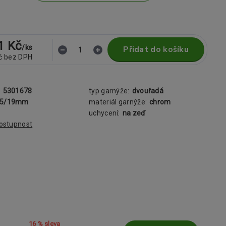
1 Kč
/
ks
Přidat do košíku
č
bez DPH
:
5301678
typ garnýže:
dvouřadá
25/19mm
materiál garnýže:
chrom
uchycení:
na zeď
dostupnost
16 % sleva