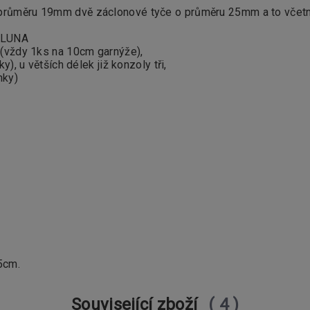
průměru 19mm dvě záclonové tyče o průměru 25mm a to včet
y LUNA
(vždy 1ks na 10cm garnýže),
, u větších délek již konzoly tři,
nky)
5cm.
Související zboží
4