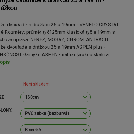
rnýže dvouřadé s drážkou 25 a 19mm -
rážkou
ýže dvouřadé s drážkou 25 a 19mm - VENETO CRYSTAL
é Rozměry: průměr tyčí 25mm klasická tyč a 19mm s
rchová úprava: NEREZ, MOSAZ, CHROM, ANTRACIT
že dvouřadé s drážkou 25 a 19mm ASPEN plus -
KČNOST Garnýže ASPEN - nabízí širokou škálu a
popis
Není skladem
ŽE
CLONY,