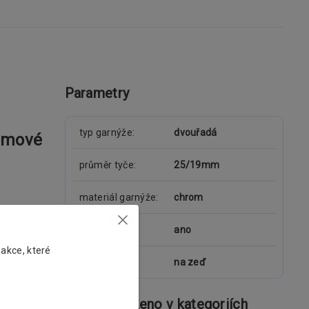
Parametry
typ garnýže
dvouřadá
omové
průměr tyče
25/19mm
materiál garnýže
chrom
kolejnice
ano
 akce, které
uchycení
na zeď
Zboží zařazeno v kategoriích