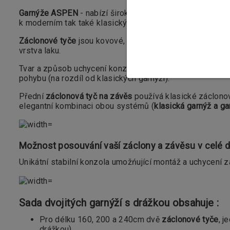
Garnýže ASPEN
- nabízí širokou škálu a množství konco
k moderním tak také klasickým aranžmá.
Záclonové tyče
jsou kovové, galvanicky pokovené s přísl
vrstva laku.
Tvar a způsob uchycení konzol z
kolekce PLUS
zajišťují
pohybu (na rozdíl od klasických garnýží).
Přední
záclonová tyč na závěs
používá klasické záclono
elegantní kombinaci obou systémů (
klasická garnýž a ga
Možnost posouvání vaší záclony a závěsu v celé d
Unikátní stabilní konzola umožńující montáž a uchycení 
Sada dvojitých garnýží s drážkou obsahuje :
Pro délku 160, 200 a 240cm dvě
záclonové tyče
, 
drážkou)