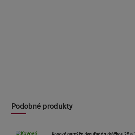
Podobné produkty
Kovové garnýže dvouřadé s drážkou 25 