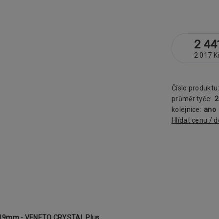
2 44
2 017 K
Číslo produktu
průměr tyče:
kolejnice:
ano
Hlídat cenu / 
a 19mm - VENETO CRYSTAL Plus