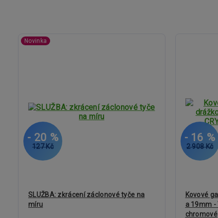
Novinka
- 20 %
- 16 %
127 Kč
2 908 Kč
SLUŽBA: zkrácení záclonové tyče na
Kovové ga
míru
a 19mm -
chromové