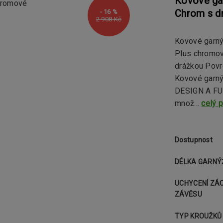
Kovové ga
Chrom s d
- 16 %
2 908 Kč
Kovové garn
Plus chromov
drážkou Pov
Kovové garný
DESIGN A FUN
množ...
celý 
Dostupnost
DÉLKA GARNÝ
UCHYCENÍ ZÁ
ZÁVĚSU
TYP KROUŽKŮ