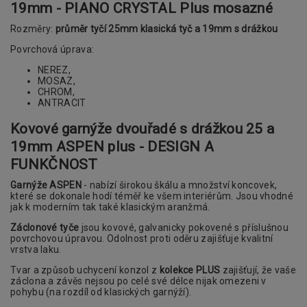
19mm - PIANO CRYSTAL Plus mosazné
Rozměry:
průměr tyčí 25mm klasická tyč a 19mm s drážkou
Povrchová úprava:
NEREZ,
MOSAZ,
CHROM,
ANTRACIT
Kovové garnýže dvouřadé s drážkou 25 a
19mm ASPEN plus - DESIGN A
FUNKČNOST
Garnýže ASPEN
- nabízí širokou škálu a množství koncovek,
které se dokonale hodí téměř ke všem interiérům. Jsou vhodné
jak k moderním tak také klasickým aranžmá.
Záclonové tyče
jsou kovové, galvanicky pokovené s příslušnou
povrchovou úpravou. Odolnost proti oděru zajišťuje kvalitní
vrstva laku.
Tvar a způsob uchycení konzol z
kolekce PLUS
zajišťují, že vaše
záclona a závěs nejsou po celé své délce nijak omezeni v
pohybu (na rozdíl od klasických garnýží).