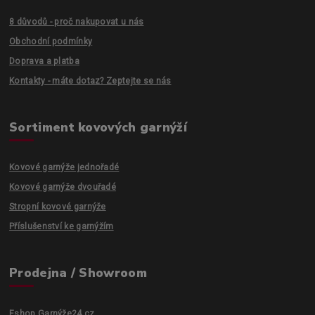
8 důvodů - proč nakupovat u nás
Obchodní podmínky
Doprava a platba
Kontakty - máte dotaz? Zeptejte se nás
Sortiment kovových garnýží
Kovové garnýže jednořadé
Kovové garnýže dvouřadé
Stropní kovové garnýže
Příslušenství ke garnýžím
Prodejna / Showroom
Eshop Garnýže24.cz