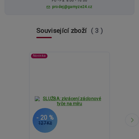
Po - Pá: 8:00 - 16:00
prodej@garnyze24.cz
Související zboží
3
Novinka
- 20 %
- 16 %
127 Kč
2 908 Kč