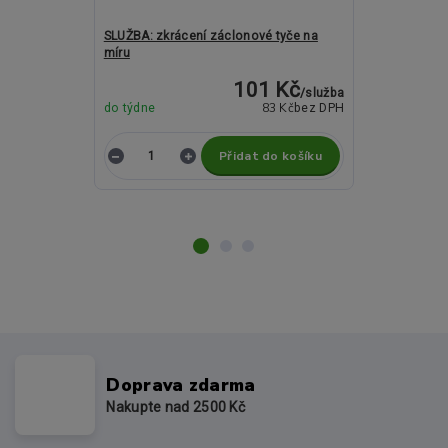
SLUŽBA: zkrácení záclonové tyče na
Kovové garnýž
míru
a 19mm - PIA
101 Kč
/
služba
83 Kč
do týdne
bez DPH
Není skladem
Přidat do košíku
Z
Doprava zdarma
Nakupte nad 2500 Kč