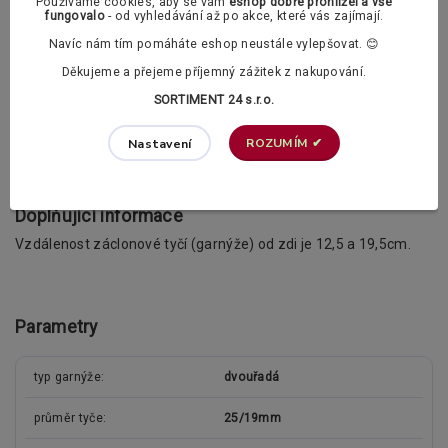
Používáme cookies, aby se vám
eshop dobře prohlížel a vše
Příslušenství k upevnění garnýže (šrouby a hmoždinky)
fungovalo
- od vyhledávání až po akce, které vás zajímají.
Navíc nám tím pomáháte eshop neustále vylepšovat. 😊
Žabky a PVC háčky dle vašeho výběru :
Děkujeme a přejeme příjemný zážitek z nakupování.
SORTIMENT 24 s.r.o.
PVC žabka (bezbarvá)
ROZUMÍM ✔
Nastavení
PVC háček (bezbarvý)
Doplňující informace
Vzdálenost záclonové tyčí (garnýže) od zdi je 12,5 a 19,5cm.
Parametry
typ garnýže
dvouřadá
průměr tyče
25/19mm