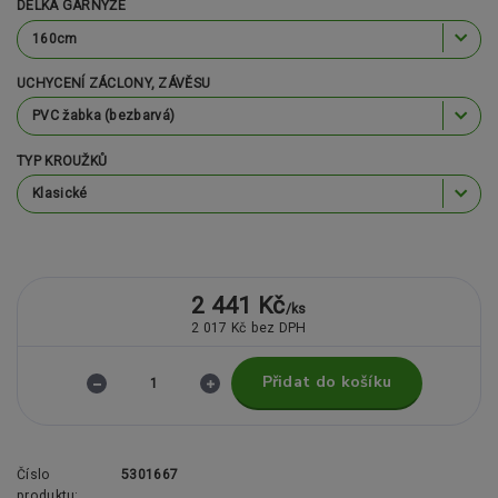
DÉLKA GARNÝŽE
UCHYCENÍ ZÁCLONY, ZÁVĚSU
TYP KROUŽKŮ
2 441 Kč
/
ks
2 017 Kč
bez DPH
Přidat do košíku
Číslo
5301667
produktu: