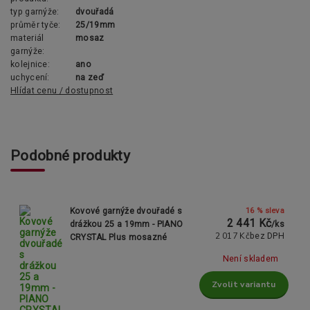
typ garnýže:
dvouřadá
průměr tyče:
25/19mm
materiál
mosaz
garnýže:
kolejnice:
ano
uchycení:
na zeď
Hlídat cenu / dostupnost
Podobné produkty
16 % sleva
Kovové garnýže dvouřadé s
2 441 Kč
drážkou 25 a 19mm - PIANO
/
ks
2 017 Kč
bez DPH
CRYSTAL Plus mosazné
Není skladem
Zvolit variantu