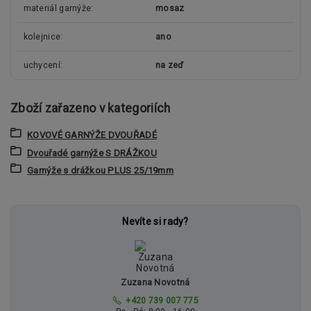
materiál garnýže
mosaz
kolejnice
ano
uchycení
na zeď
Zboží zařazeno v kategoriích
KOVOVÉ GARNÝŽE DVOUŘADÉ
Dvouřadé garnýže S DRÁŽKOU
Garnýže s drážkou PLUS 25/19mm
Nevíte si rady?
Zuzana Novotná
+420 739 007 775