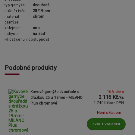
typ garnýže:
dvouřadá
průměr tyče:
25/19mm
materiál
chrom
garnýže:
kolejnice:
ano
uchycení:
na zeď
Hlídat cenu / dostupnost
Podobné produkty
16 % sleva
Kovové garnýže dvouřadé s
2 116 Kč
drážkou 25 a 19mm - MILANO
/
ks
1 749 Kč
bez DPH
Plus chromové
Není skladem
Zvolit variantu