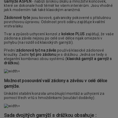
Garnýže ASPEN
- nabízí širokou škálu a množství koncovek,
které se dokonale hodí téměř ke všem interiérům. Jsou vhodné
jak k moderním tak také klasickým aranžmá.
Záclonové tyče
jsou kovové, galvanicky pokovené s příslušnou
povrchovou úpravou. Odolnost proti oděru zajišťuje kvalitní
vrstva laku.
Tvar a způsob uchycení konzol z
kolekce PLUS
zajišťují, že vaše
záclona a závěs nejsou po celé své délce nijak omezeni v
pohybu (na rozdíl od klasických garnýží).
Přední
záclonová tyč na závěs
používá klasické záclonové
kroužky. Zadní
tyč pro záclonu
je s drážkou. Jedná se tedy o
elegantní kombinaci obou systémů (
klasická garnýž a garnýž s
drážkou
).
Možnost posouvání vaší záclony a závěsu v celé délce
garnýže.
Unikátní stabilní konzola umožńující montáž a uchycení za
pomocí třech vrtů s hmoždinkami (součást dodávky).
Sada dvojitých garnýží s drážkou obsahuje :