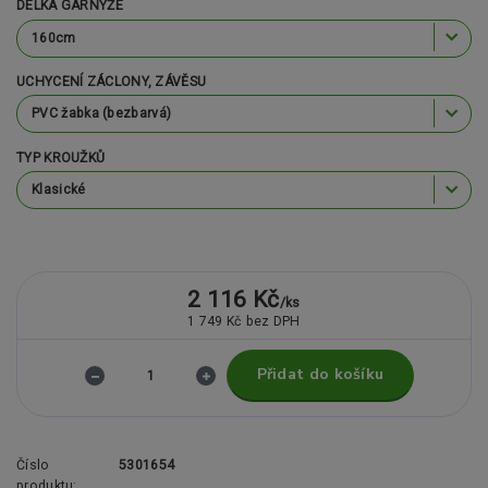
DÉLKA GARNÝŽE
UCHYCENÍ ZÁCLONY, ZÁVĚSU
TYP KROUŽKŮ
2 116 Kč
/
ks
1 749 Kč
bez DPH
Přidat do košíku
Číslo
5301654
produktu: