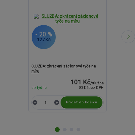
- 20 %
- 16 %
127 Kč
2 515 Kč
SLUŽBA: zkrácení záclonové tyče na
Kovové garnýž
míru
a 19mm - MIL
101 Kč
/
služba
83 Kč
do týdne
bez DPH
Není skladem
Přidat do košíku
Z