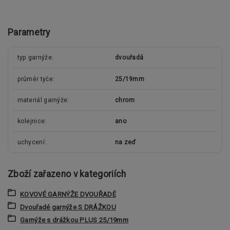
Parametry
typ garnýže
dvouřadá
průměr tyče
25/19mm
materiál garnýže
chrom
kolejnice
ano
uchycení
na zeď
Zboží zařazeno v kategoriích
KOVOVÉ GARNÝŽE DVOUŘADÉ
Dvouřadé garnýže S DRÁŽKOU
Garnýže s drážkou PLUS 25/19mm