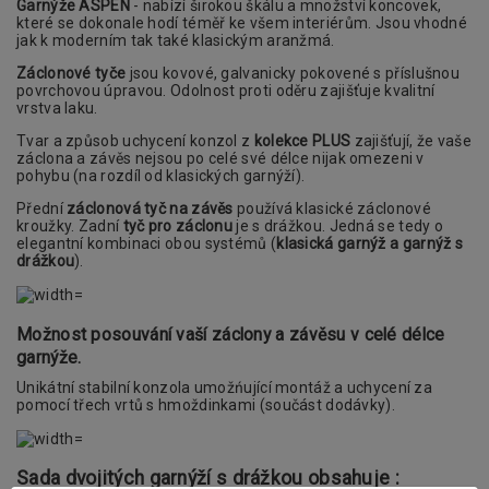
Garnýže ASPEN
- nabízí širokou škálu a množství koncovek,
které se dokonale hodí téměř ke všem interiérům. Jsou vhodné
jak k moderním tak také klasickým aranžmá.
Záclonové tyče
jsou kovové, galvanicky pokovené s příslušnou
povrchovou úpravou. Odolnost proti oděru zajišťuje kvalitní
vrstva laku.
Tvar a způsob uchycení konzol z
kolekce PLUS
zajišťují, že vaše
záclona a závěs nejsou po celé své délce nijak omezeni v
pohybu (na rozdíl od klasických garnýží).
Přední
záclonová tyč na závěs
používá klasické záclonové
kroužky. Zadní
tyč pro záclonu
je s drážkou. Jedná se tedy o
elegantní kombinaci obou systémů (
klasická garnýž a garnýž s
drážkou
).
Možnost posouvání vaší záclony a závěsu v celé délce
garnýže.
Unikátní stabilní konzola umožńující montáž a uchycení za
pomocí třech vrtů s hmoždinkami (součást dodávky).
Sada dvojitých garnýží s drážkou obsahuje :