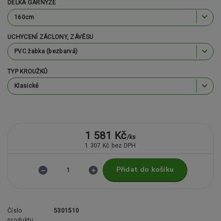
DÉLKA GARNÝŽE
UCHYCENÍ ZÁCLONY, ZÁVĚSU
TYP KROUŽKŮ
1 581 Kč
/
ks
1 307 Kč
bez DPH
Přidat do košíku
Číslo
5301510
produktu: