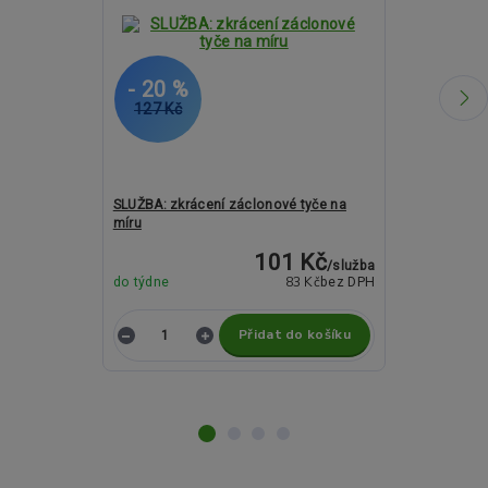
- 20 %
- 23 %
127 Kč
2 055 Kč
SLUŽBA: zkrácení záclonové tyče na
Kovové garnýž
míru
a 19mm - PIN
101 Kč
/
služba
83 Kč
do týdne
bez DPH
do týdne
Přidat do košíku
Z