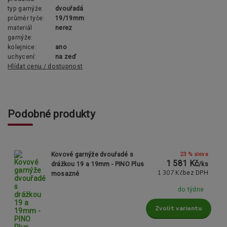
typ garnýže:
dvouřadá
průměr tyče:
19/19mm
materiál
nerez
garnýže:
kolejnice:
ano
uchycení:
na zeď
Hlídat cenu / dostupnost
Podobné produkty
23 % sleva
Kovové garnýže dvouřadé s
1 581 Kč
drážkou 19 a 19mm - PINO Plus
/
ks
1 307 Kč
bez DPH
mosazné
do týdne
Zvolit variantu