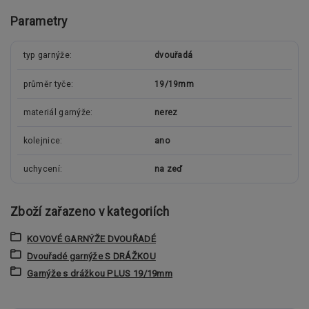
Parametry
typ garnýže
dvouřadá
průměr tyče
19/19mm
materiál garnýže
nerez
kolejnice
ano
uchycení
na zeď
Zboží zařazeno v kategoriích
KOVOVÉ GARNÝŽE DVOUŘADÉ
Dvouřadé garnýže S DRÁŽKOU
Garnýže s drážkou PLUS 19/19mm