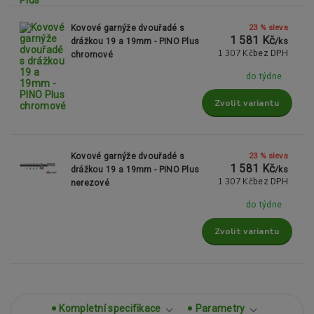
23 % sleva
Kovové garnýže dvouřadé s
1 581 Kč
drážkou 19 a 19mm - PINO Plus
/
ks
1 307 Kč
bez DPH
chromové
do týdne
Zvolit variantu
23 % sleva
Kovové garnýže dvouřadé s
1 581 Kč
drážkou 19 a 19mm - PINO Plus
/
ks
1 307 Kč
bez DPH
nerezové
do týdne
Zvolit variantu
Kompletní specifikace
Parametry