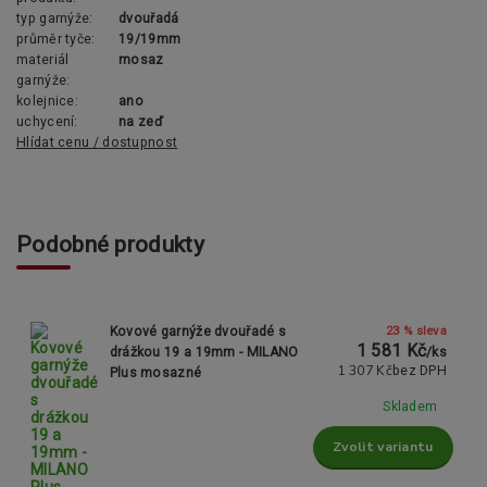
typ garnýže:
dvouřadá
průměr tyče:
19/19mm
materiál
mosaz
garnýže:
kolejnice:
ano
uchycení:
na zeď
Hlídat cenu / dostupnost
Podobné produkty
23 % sleva
Kovové garnýže dvouřadé s
1 581 Kč
drážkou 19 a 19mm - MILANO
/
ks
1 307 Kč
bez DPH
Plus mosazné
Skladem
Zvolit variantu