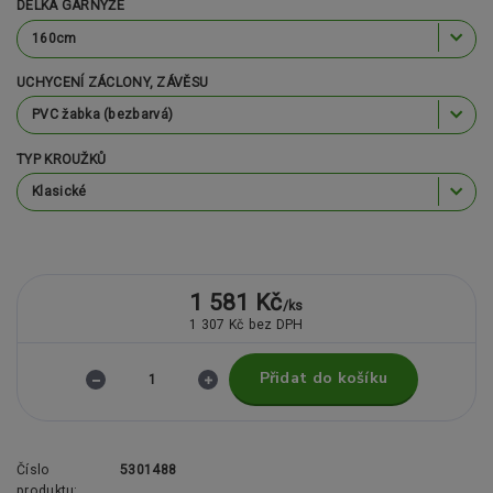
DÉLKA GARNÝŽE
UCHYCENÍ ZÁCLONY, ZÁVĚSU
TYP KROUŽKŮ
1 581 Kč
/
ks
1 307 Kč
bez DPH
Přidat do košíku
Číslo
5301488
produktu: