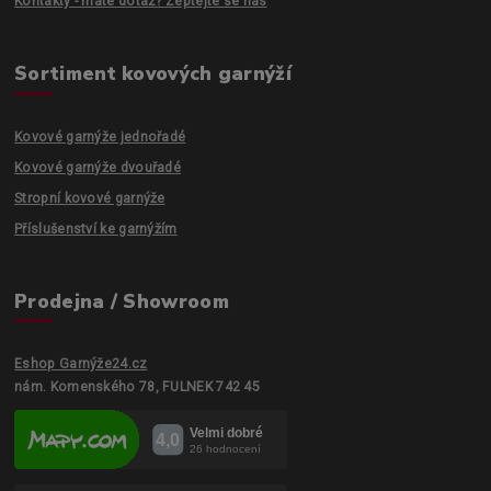
Kontakty - máte dotaz? Zeptejte se nás
Sortiment kovových garnýží
Kovové garnýže jednořadé
Kovové garnýže dvouřadé
Stropní kovové garnýže
Příslušenství ke garnýžím
Prodejna / Showroom
Eshop Garnýže24.cz
nám. Komenského 78, FULNEK 742 45