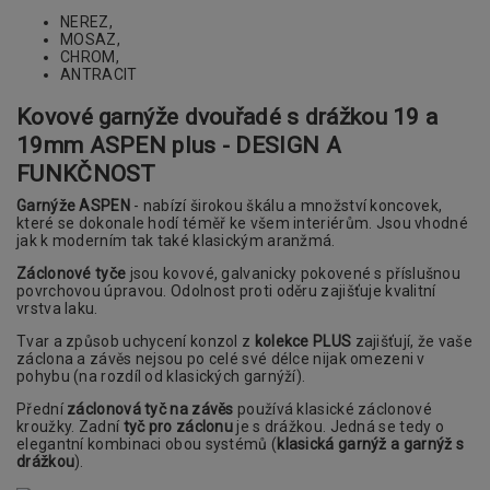
NEREZ,
MOSAZ,
CHROM,
ANTRACIT
Kovové garnýže dvouřadé s drážkou 19 a
19mm ASPEN plus - DESIGN A
FUNKČNOST
Garnýže ASPEN
- nabízí širokou škálu a množství koncovek,
které se dokonale hodí téměř ke všem interiérům. Jsou vhodné
jak k moderním tak také klasickým aranžmá.
Záclonové tyče
jsou kovové, galvanicky pokovené s příslušnou
povrchovou úpravou. Odolnost proti oděru zajišťuje kvalitní
vrstva laku.
Tvar a způsob uchycení konzol z
kolekce PLUS
zajišťují, že vaše
záclona a závěs nejsou po celé své délce nijak omezeni v
pohybu (na rozdíl od klasických garnýží).
Přední
záclonová tyč na závěs
používá klasické záclonové
kroužky. Zadní
tyč pro záclonu
je s drážkou. Jedná se tedy o
elegantní kombinaci obou systémů (
klasická garnýž a garnýž s
drážkou
).