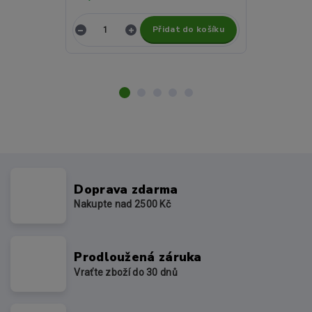
Přidat do košíku
Z
Doprava zdarma
Nakupte nad 2500 Kč
Prodloužená záruka
Vraťte zboží do 30 dnů