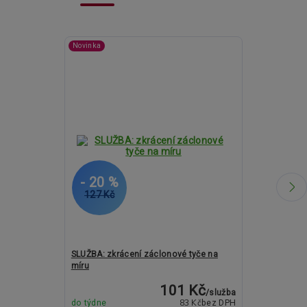
Novinka
- 20 %
- 23 %
127 Kč
2 055 Kč
SLUŽBA: zkrácení záclonové tyče na
Kovové garnýž
míru
a 19mm - MIL
101 Kč
/
služba
83 Kč
do týdne
bez DPH
Skladem