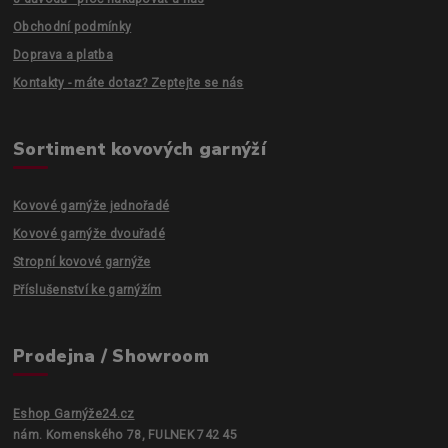
Obchodní podmínky
Doprava a platba
Kontakty - máte dotaz? Zeptejte se nás
Sortiment kovových garnýží
Kovové garnýže jednořadé
Kovové garnýže dvouřadé
Stropní kovové garnýže
Příslušenství ke garnýžím
Prodejna / Showroom
Eshop Garnýže24.cz
nám. Komenského 78, FULNEK 742 45