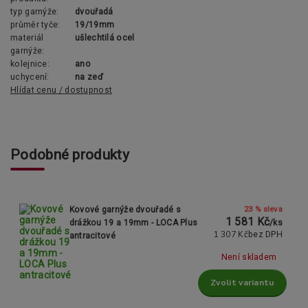
typ garnýže:
dvouřadá
průměr tyče:
19/19mm
materiál
ušlechtilá ocel
garnýže:
kolejnice:
ano
uchycení:
na zeď
Hlídat cenu / dostupnost
Podobné produkty
23 % sleva
Kovové garnýže dvouřadé s
1 581 Kč
drážkou 19 a 19mm - LOCA Plus
/
ks
1 307 Kč
bez DPH
antracitové
Není skladem
Zvolit variantu