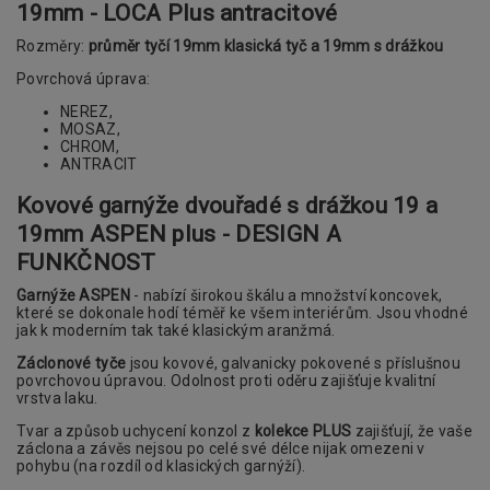
19mm - LOCA Plus antracitové
Rozměry:
průměr tyčí 19mm klasická tyč a 19mm s drážkou
Povrchová úprava:
NEREZ,
MOSAZ,
CHROM,
ANTRACIT
Kovové garnýže dvouřadé s drážkou 19 a
19mm ASPEN plus - DESIGN A
FUNKČNOST
Garnýže ASPEN
- nabízí širokou škálu a množství koncovek,
které se dokonale hodí téměř ke všem interiérům. Jsou vhodné
jak k moderním tak také klasickým aranžmá.
Záclonové tyče
jsou kovové, galvanicky pokovené s příslušnou
povrchovou úpravou. Odolnost proti oděru zajišťuje kvalitní
vrstva laku.
Tvar a způsob uchycení konzol z
kolekce PLUS
zajišťují, že vaše
záclona a závěs nejsou po celé své délce nijak omezeni v
pohybu (na rozdíl od klasických garnýží).