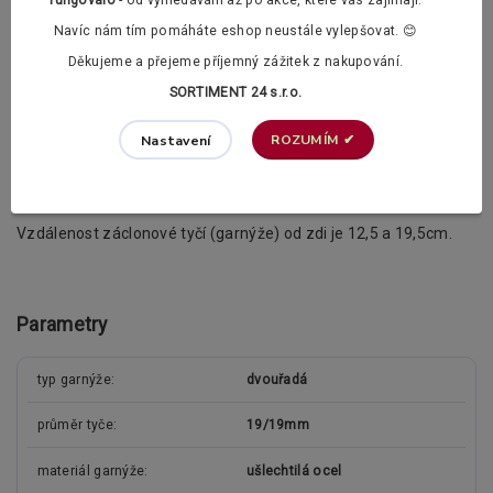
fungovalo
- od vyhledávání až po akce, které vás zajímají.
Žabky a PVC háčky dle vašeho výběru :
Navíc nám tím pomáháte eshop neustále vylepšovat. 😊
Děkujeme a přejeme příjemný zážitek z nakupování.
PVC žabka (bezbarvá)
SORTIMENT 24 s.r.o.
ROZUMÍM ✔
Nastavení
PVC háček (bezbarvý)
Doplňující informace
Vzdálenost záclonové tyčí (garnýže) od zdi je 12,5 a 19,5cm.
Parametry
typ garnýže
dvouřadá
průměr tyče
19/19mm
materiál garnýže
ušlechtilá ocel