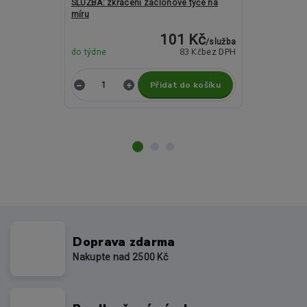
SLUŽBA: zkrácení záclonové tyče na
Kovové garnýž
míru
a 19mm - LOCA
101 Kč
/
služba
83 Kč
do týdne
bez DPH
Není skladem
Přidat do košíku
Z
Doprava zdarma
Nakupte nad 2500 Kč