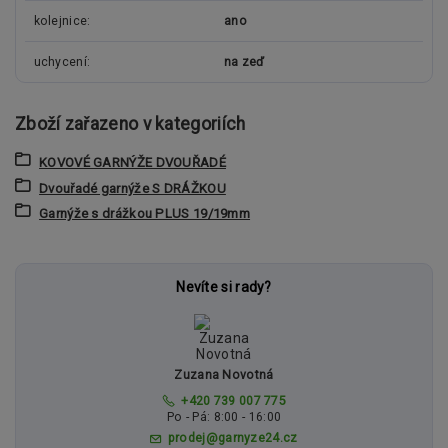
kolejnice
ano
uchycení
na zeď
Zboží zařazeno v kategoriích
KOVOVÉ GARNÝŽE DVOUŘADÉ
Dvouřadé garnýže S DRÁŽKOU
Garnýže s drážkou PLUS 19/19mm
Nevíte si rady?
Zuzana Novotná
+420 739 007 775
Po - Pá: 8:00 - 16:00
prodej@garnyze24.cz