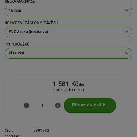
DÉLKA GARNÝŽE
UCHYCENÍ ZÁCLONY, ZÁVĚSU
TYP KROUŽKŮ
1 581 Kč
/
ks
1 307 Kč
bez DPH
Přidat do košíku
Číslo
5301502
produktu: