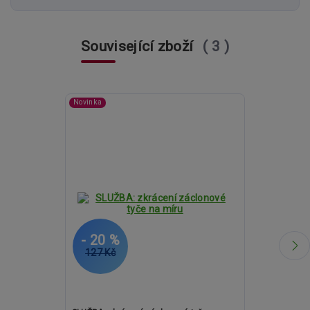
Související zboží
3
Novinka
- 20 %
- 23 %
127 Kč
2 055 Kč