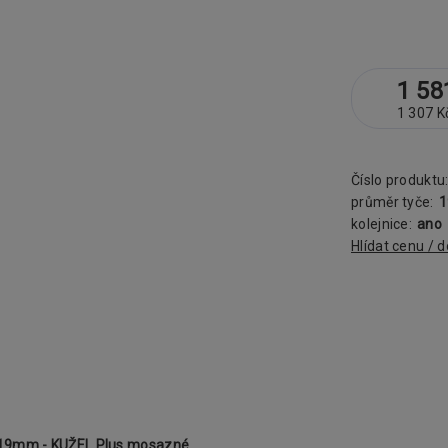
1 58
1 307 K
Číslo produktu
průměr tyče:
kolejnice:
ano
Hlídat cenu / 
a 19mm - KUŽEL Plus mosazné