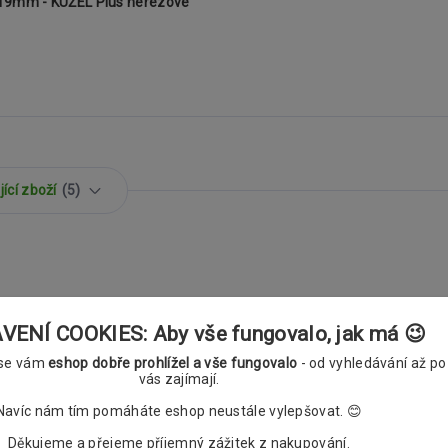
 19mm - KUŽEL Plus nerezové
ící zboží
5
ENÍ COOKIES: Aby vše fungovalo, jak má 😉
 19 a 19mm - KUŽEL Plus mosazné
 se vám
eshop dobře prohlížel a vše fungovalo
- od vyhledávání až po
vás zajímají.
kou
Navíc nám tím pomáháte eshop neustále vylepšovat. 😊
Děkujeme a přejeme příjemný zážitek z nakupování.