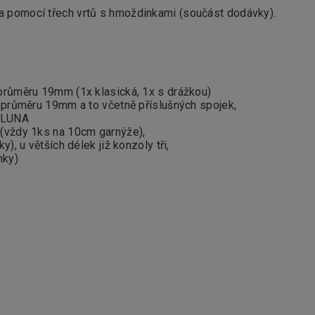
za pomocí třech vrtů s hmoždinkami (součást dodávky).
průměru 19mm (1x klasická, 1x s drážkou)
 průměru 19mm a to včetně příslušných spojek,
y LUNA
(vždy 1ks na 10cm garnýže),
, u větších délek již konzoly tři,
nky)