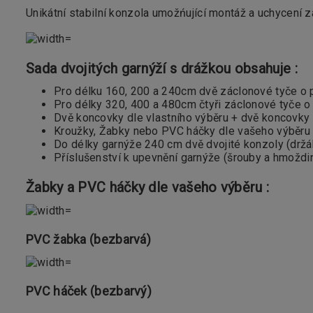
Unikátní stabilní konzola umožńující montáž a uchycení 
Sada dvojitých garnýží s drážkou obsahuje :
Pro délku 160, 200 a 240cm dvě záclonové tyče o 
Pro délky 320, 400 a 480cm čtyři záclonové tyče o
Dvě koncovky dle vlastního výběru + dvě koncovk
Kroužky, Žabky nebo PVC háčky dle vašeho výběru 
Do délky garnýže 240 cm dvě dvojité konzoly (držáky)
Příslušenství k upevnění garnýže (šrouby a hmoždi
Žabky a PVC háčky dle vašeho výběru :
PVC žabka (bezbarvá)
PVC háček (bezbarvý)