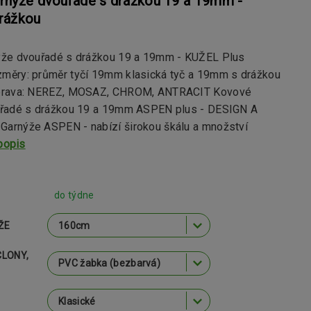
rnýže dvouřadé s drážkou 19 a 19mm -
rážkou
že dvouřadé s drážkou 19 a 19mm - KUŽEL Plus
ěry: průměr tyčí 19mm klasická tyč a 19mm s drážkou
prava: NEREZ, MOSAZ, CHROM, ANTRACIT Kovové
řadé s drážkou 19 a 19mm ASPEN plus - DESIGN A
rnýže ASPEN - nabízí širokou škálu a množství
popis
do týdne
ŽE
CLONY,