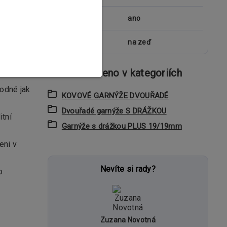
kolejnice
ano
uchycení
na zeď
Zboží zařazeno v kategoriích
hodné jak
KOVOVÉ GARNÝŽE DVOUŘADÉ
Dvouřadé garnýže S DRÁŽKOU
itní
Garnýže s drážkou PLUS 19/19mm
eni v
Nevíte si rady?
o
Zuzana Novotná