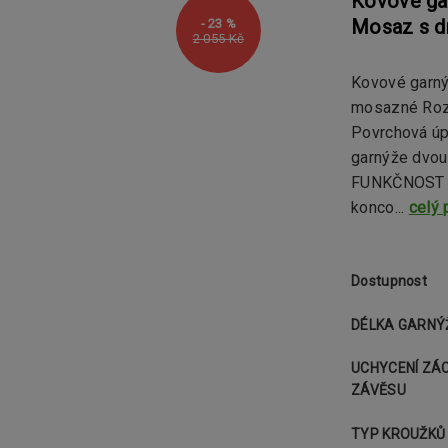
Kovové ga
Mosaz s d
- 23 %
2 055 Kč
Kovové garný
mosazné Rozm
Povrchová ú
garnýže dvou
FUNKČNOST Ga
konco...
celý 
Dostupnost
DÉLKA GARNÝ
UCHYCENÍ ZÁ
ZÁVĚSU
TYP KROUŽKŮ