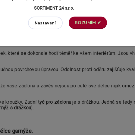
SORTIMENT 24 s.r.o.
ROZUMÍM ✔
Nastavení
 19 a 19mm ASPEN plus - DESIGN A
vek, které se dokonale hodí téměř ke všem interiérům. Jsou v
ušnou povrchovou úpravou. Odolnost proti oděru zajišťuje kval
, že vaše záclona a závěs nejsou po celé své délce nijak omez
vé kroužky. Zadní
tyč pro záclonu
je s drážkou. Jedná se tedy 
rnýž s drážkou
).
élce garnýže.