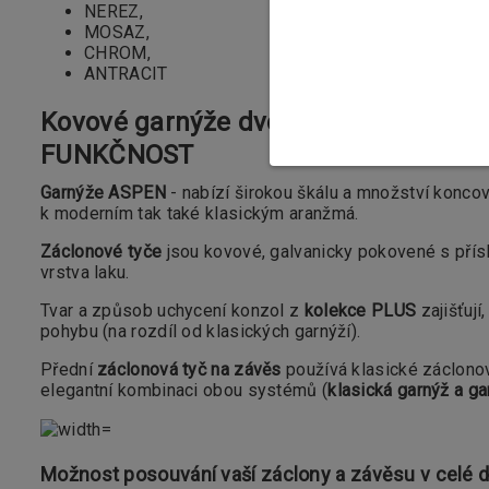
NEREZ,
MOSAZ,
CHROM,
ANTRACIT
Kovové garnýže dvouřadé s drážkou
FUNKČNOST
Garnýže ASPEN
- nabízí širokou škálu a množství konco
k moderním tak také klasickým aranžmá.
Záclonové tyče
jsou kovové, galvanicky pokovené s přísl
vrstva laku.
Tvar a způsob uchycení konzol z
kolekce PLUS
zajišťují
pohybu (na rozdíl od klasických garnýží).
Přední
záclonová tyč na závěs
používá klasické záclono
elegantní kombinaci obou systémů (
klasická garnýž a ga
Možnost posouvání vaší záclony a závěsu v celé d