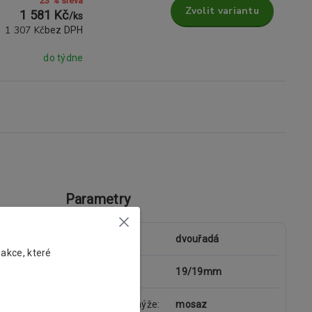
23 % sleva
Zvolit variantu
1 581 Kč
/
ks
1 307 Kč
bez DPH
do týdne
Parametry
typ garnýže
dvouřadá
 akce, které
průměr tyče
19/19mm
materiál garnýže
mosaz