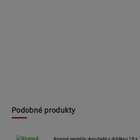
Podobné produkty
Kovové garnýže dvouřadé s drážkou 19 