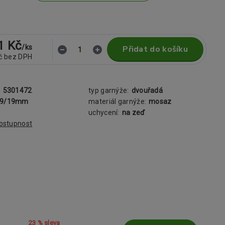
1 Kč
/
ks
Přidat do košíku
č
bez DPH
:
5301472
typ garnýže:
dvouřadá
19/19mm
materiál garnýže:
mosaz
uchycení:
na zeď
dostupnost
23 % sleva