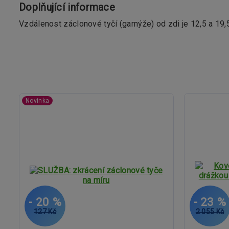
Doplňující informace
Vzdálenost záclonové tyčí (garnýže) od zdi je 12,5 a 19,
Novinka
- 20 %
- 23 %
127 Kč
2 055 Kč