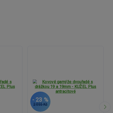
- 23 %
2 055 Kč