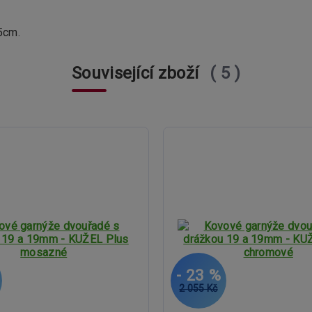
5cm.
Související zboží
5
- 23 %
2 055 Kč