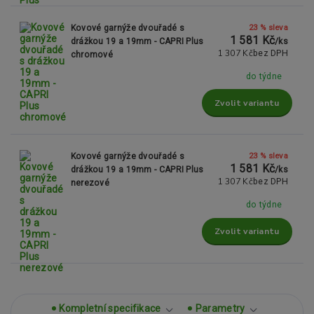
23 % sleva
Kovové garnýže dvouřadé s
1 581 Kč
drážkou 19 a 19mm - CAPRI Plus
/
ks
1 307 Kč
bez DPH
chromové
do týdne
Zvolit variantu
23 % sleva
Kovové garnýže dvouřadé s
1 581 Kč
drážkou 19 a 19mm - CAPRI Plus
/
ks
1 307 Kč
bez DPH
nerezové
do týdne
Zvolit variantu
Kompletní specifikace
Parametry