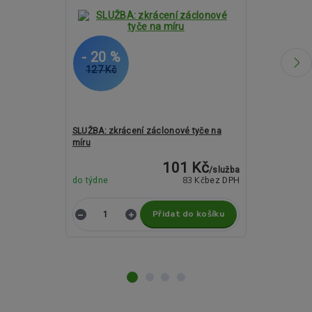
- 20 %
- 23 %
127 Kč
2 055 Kč
SLUŽBA: zkrácení záclonové tyče na
Kovové garnýž
míru
a 19mm - CAP
101 Kč
/
služba
83 Kč
do týdne
bez DPH
do týdne
Přidat do košíku
Z