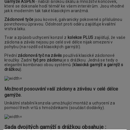
Garnýže ASPEN
- nabízí širokou škálu a množství koncovek,
které se dokonale hodí téměř ke všem interiérům. Jsou vhodné
jak k moderním tak také klasickým aranžmá.
Záclonové tyče
jsou kovové, galvanicky pokovené s příslušnou
povrchovou úpravou. Odolnost proti oděru zajišťuje kvalitní
vrstva laku.
Tvar a způsob uchycení konzol z
kolekce PLUS
zajišťují, že vaše
záclona a závěs nejsou po celé své délce nijak omezeni v
pohybu (na rozdíl od klasických garnýží).
Přední
záclonová tyč na závěs
používá klasické záclonové
kroužky. Zadní
tyč pro záclonu
je s drážkou. Jedná se tedy o
elegantní kombinaci obou systémů (
klasická garnýž a garnýž s
drážkou
).
Možnost posouvání vaší záclony a závěsu v celé délce
garnýže.
Unikátní stabilní konzola umožńující montáž a uchycení za
pomocí třech vrtů s hmoždinkami (součást dodávky).
Sada dvojitých garnýží s drážkou obsahuje :