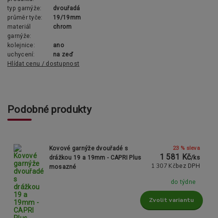
typ garnýže:
dvouřadá
průměr tyče:
19/19mm
materiál
chrom
garnýže:
kolejnice:
ano
uchycení:
na zeď
Hlídat cenu / dostupnost
Podobné produkty
23 % sleva
Kovové garnýže dvouřadé s
1 581 Kč
drážkou 19 a 19mm - CAPRI Plus
/
ks
1 307 Kč
bez DPH
mosazné
do týdne
Zvolit variantu