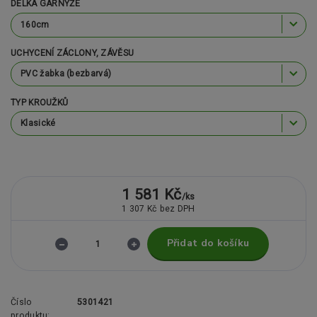
DÉLKA GARNÝŽE
UCHYCENÍ ZÁCLONY, ZÁVĚSU
TYP KROUŽKŮ
1 581 Kč
/
ks
1 307 Kč
bez DPH
Přidat do košíku
Číslo
5301421
produktu: