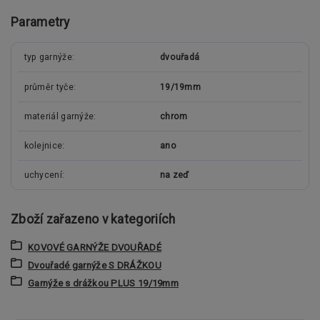
Parametry
typ garnýže
dvouřadá
průměr tyče
19/19mm
materiál garnýže
chrom
kolejnice
ano
uchycení
na zeď
Zboží zařazeno v kategoriích
KOVOVÉ GARNÝŽE DVOUŘADÉ
Dvouřadé garnýže S DRÁŽKOU
Garnýže s drážkou PLUS 19/19mm