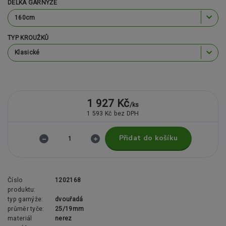
DÉLKA GARNÝŽE
TYP KROUŽKŮ
1 927 Kč
/
ks
1 593 Kč
bez DPH
Přidat do košíku
Číslo
1202168
produktu:
typ garnýže:
dvouřadá
průměr tyče:
25/19mm
materiál
nerez