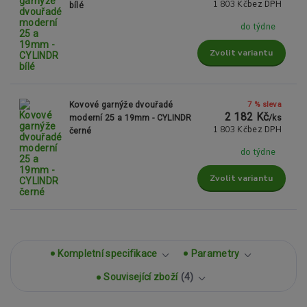
1 803 Kč
bez DPH
bílé
do týdne
Zvolit variantu
7 % sleva
Kovové garnýže dvouřadé
2 182 Kč
moderní 25 a 19mm - CYLINDR
/
ks
1 803 Kč
bez DPH
černé
do týdne
Zvolit variantu
Kompletní specifikace
Parametry
Související zboží
4