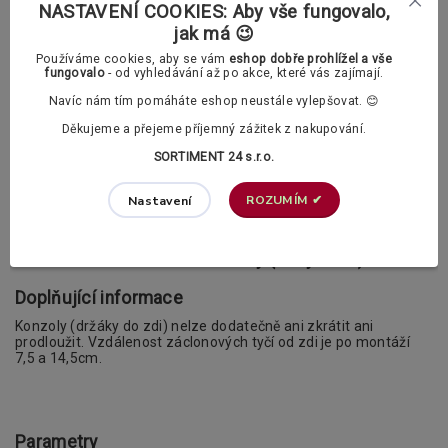
NASTAVENÍ COOKIES: Aby vše fungovalo,
Vybrat si můžete mezi klasickými a polstrovanými kroužky.
jak má 😉
V příslušenství si v případě potřeby můžete dokoupit také PVC
Používáme cookies, aby se vám
eshop dobře prohlížel a vše
háčky.
fungovalo
- od vyhledávání až po akce, které vás zajímají.
Záclonové kroužky s žabkami dle vašeho
Navíc nám tím pomáháte eshop neustále vylepšovat. 😊
výběru:
Děkujeme a přejeme příjemný zážitek z nakupování.
SORTIMENT 24 s.r.o.
Klasické záclonové kroužky
ROZUMÍM ✔
Nastavení
Polstrované záclonové kroužky (tichý chod)
Doplňující informace
Konzoly (držáky do zdi) nelze dodatečně ani zkrátit ani
prodloužit. Vzdálenost záclonových tyčí od zdi je po montáží
7,5 a 14,5cm.
Parametry