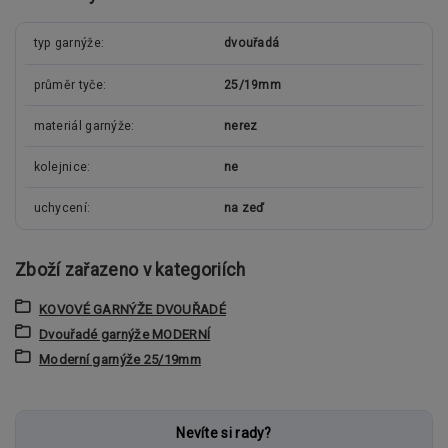
typ garnýže
dvouřadá
průměr tyče
25/19mm
materiál garnýže
nerez
kolejnice
ne
uchycení
na zeď
Zboží zařazeno v kategoriích
KOVOVÉ GARNÝŽE DVOUŘADÉ
Dvouřadé garnýže MODERNÍ
Moderní garnýže 25/19mm
Nevíte si rady?