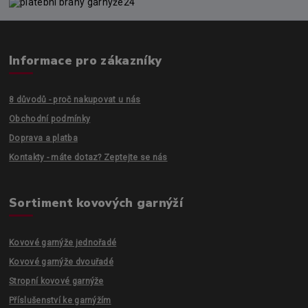
Informace pro zákazníky
8 důvodů - proč nakupovat u nás
Obchodní podmínky
Doprava a platba
Kontakty - máte dotaz? Zeptejte se nás
Sortiment kovových garnýží
Kovové garnýže jednořadé
Kovové garnýže dvouřadé
Stropní kovové garnýže
Příslušenství ke garnýžím