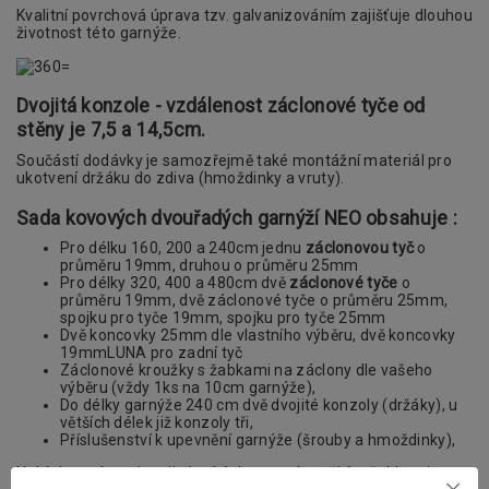
Kvalitní povrchová úprava tzv. galvanizováním zajišťuje dlouhou
životnost této garnýže.
Dvojitá konzole - vzdálenost záclonové tyče od
stěny je 7,5 a 14,5cm.
Součástí dodávky je samozřejmě také montážní materiál pro
ukotvení držáku do zdiva (hmoždinky a vruty).
Sada kovových dvouřadých garnýží NEO obsahuje :
Pro délku 160, 200 a 240cm jednu
záclonovou tyč
o
průměru 19mm, druhou o průměru 25mm
Pro délky 320, 400 a 480cm dvě
záclonové tyče
o
průměru 19mm, dvě záclonové tyče o průměru 25mm,
spojku pro tyče 19mm, spojku pro tyče 25mm
Dvě koncovky 25mm dle vlastního výběru, dvě koncovky
19mmLUNA pro zadní tyč
Záclonové kroužky s žabkami na záclony dle vašeho
výběru (vždy 1ks na 10cm garnýže),
Do délky garnýže 240 cm dvě dvojité konzoly (držáky), u
větších délek již konzoly tři,
Příslušenství k upevnění garnýže (šrouby a hmoždinky),
Nabízíme vám mimo jiné také dva typy kroužků s žabkami.