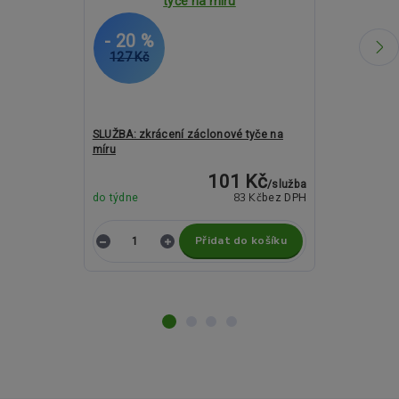
- 20 %
- 6 %
127 Kč
2 057 Kč
SLUŽBA: zkrácení záclonové tyče na
Kovové garnýž
míru
19mm - CYLIN
101 Kč
/
služba
83 Kč
do týdne
bez DPH
Skladem
Přidat do košíku
Z