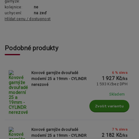
garnýže:
kolejnice:
ne
uchycení:
na zeď
Hlídat cenu / dostupnost
Podobné produkty
6 % sleva
Kovové garnýže dvouřadé
1 927 Kč
moderní 25 a 19mm - CYLINDR
/
ks
1 593 Kč
bez DPH
nerezové
Skladem
Zvolit variantu
7 % sleva
Kovové garnýže dvouřadé
2 182 Kč
moderní 25 a 19mm - CYLINDR
/
ks