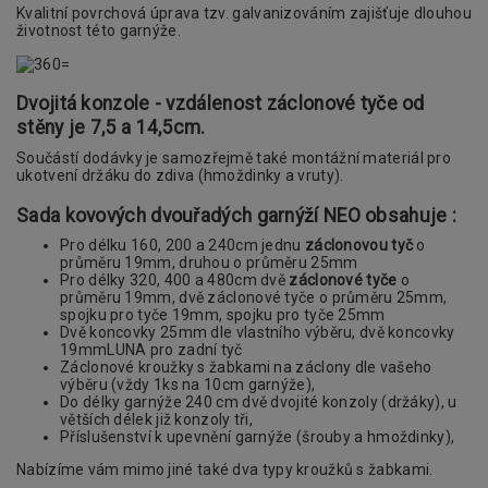
Kvalitní povrchová úprava tzv. galvanizováním zajišťuje dlouhou
životnost této garnýže.
Dvojitá konzole - vzdálenost záclonové tyče od
stěny je 7,5 a 14,5cm.
Součástí dodávky je samozřejmě také montážní materiál pro
ukotvení držáku do zdiva (hmoždinky a vruty).
Sada kovových dvouřadých garnýží NEO obsahuje :
Pro délku 160, 200 a 240cm jednu
záclonovou tyč
o
průměru 19mm, druhou o průměru 25mm
Pro délky 320, 400 a 480cm dvě
záclonové tyče
o
průměru 19mm, dvě záclonové tyče o průměru 25mm,
spojku pro tyče 19mm, spojku pro tyče 25mm
Dvě koncovky 25mm dle vlastního výběru, dvě koncovky
19mmLUNA pro zadní tyč
Záclonové kroužky s žabkami na záclony dle vašeho
výběru (vždy 1ks na 10cm garnýže),
Do délky garnýže 240 cm dvě dvojité konzoly (držáky), u
větších délek již konzoly tři,
Příslušenství k upevnění garnýže (šrouby a hmoždinky),
Nabízíme vám mimo jiné také dva typy kroužků s žabkami.