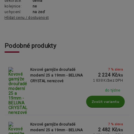
dekorace:
černá
kolejnice:
ne
uchycení:
na zeď
Hlídat cenu / dostupnost
Podobné produkty
7 % sleva
Kovové garnýže dvouřadé
2 224 Kč
moderní 25 a 19mm - BELUNA
/
ks
1 838 Kč
bez DPH
CRYSTAL nerezové
do týdne
Zvolit variantu
7 % sleva
Kovové garnýže dvouřadé
2 482 Kč
moderní 25 a 19mm - BELUNA
/
ks