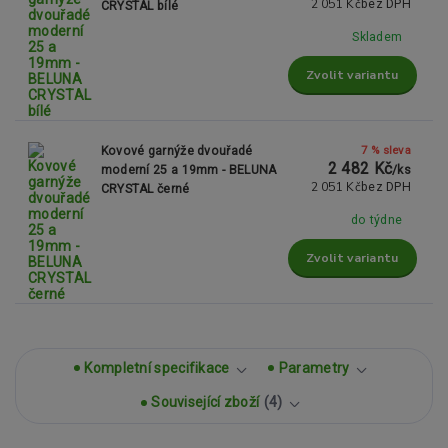
2 051 Kč
bez DPH
CRYSTAL bílé
Skladem
Zvolit variantu
7 % sleva
Kovové garnýže dvouřadé
2 482 Kč
moderní 25 a 19mm - BELUNA
/
ks
2 051 Kč
bez DPH
CRYSTAL černé
do týdne
Zvolit variantu
Kompletní specifikace
Parametry
Související zboží
4