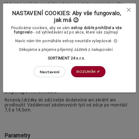
Vybrat si můžete mezi klasickými a polstrovanými kroužky.
NASTAVENÍ COOKIES: Aby vše fungovalo,
V příslušenství si v případě potřeby můžete dokoupit také PVC
háčky.
jak má 😉
Používáme cookies, aby se vám
eshop dobře prohlížel a vše
Záclonové kroužky s žabkami dle vašeho
fungovalo
- od vyhledávání až po akce, které vás zajímají.
výběru:
Navíc nám tím pomáháte eshop neustále vylepšovat. 😊
Děkujeme a přejeme příjemný zážitek z nakupování.
Klasické záclonové kroužky
SORTIMENT 24 s.r.o.
ROZUMÍM ✔
Nastavení
Polstrované záclonové kroužky (tichý chod)
Doplňující informace
Konzoly (držáky do zdi) nelze dodatečně ani zkrátit ani
prodloužit. Vzdálenost záclonových tyčí od zdi je po montáží
7,5 a 14,5cm.
Parametry