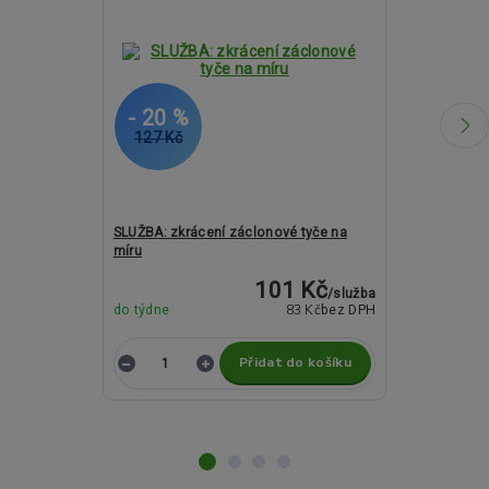
- 20 %
- 7 %
127 Kč
2 390 Kč
SLUŽBA: zkrácení záclonové tyče na
Kovové garnýž
míru
19mm - BELUN
101 Kč
/
služba
83 Kč
do týdne
bez DPH
do týdne
Přidat do košíku
Z