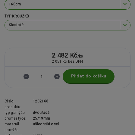
TYP KROUŽKŮ
2 482 Kč
/
ks
2 051 Kč
bez DPH
Přidat do košíku
Číslo
1202166
produktu:
typ garnýže:
dvouřadá
průměr tyče:
25/19mm
materiál
ušlechtilá ocel
garnýže: