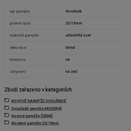
typ garnýže
dvouřadá
průměr tyče
25/19mm
materiál garnýže
ušlechtilá ocel
dekorace
černá
kolejnice
ne
uchycení
na zeď
Zboží zařazeno v kategoriích
KOVOVÉ GARNÝŽE DVOUŘADÉ
Dvouřadé garnýže MODERNÍ
Kovové garnýže ČERNÉ
Moderní garnýže 25/19mm