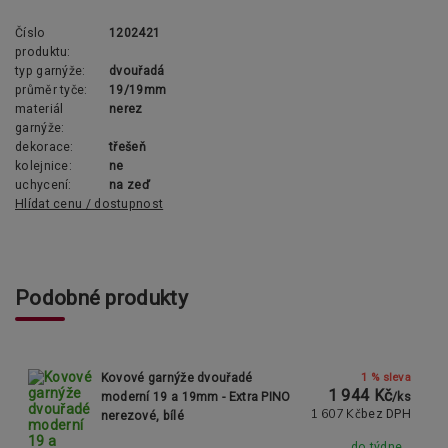
Číslo
1202421
produktu:
typ garnýže:
dvouřadá
průměr tyče:
19/19mm
materiál
nerez
garnýže:
dekorace:
třešeň
kolejnice:
ne
uchycení:
na zeď
Hlídat cenu / dostupnost
Podobné produkty
1 % sleva
Kovové garnýže dvouřadé
1 944 Kč
moderní 19 a 19mm - Extra PINO
/
ks
1 607 Kč
bez DPH
nerezové, bílé
do týdne