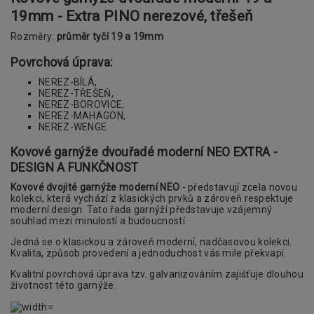
19mm - Extra PINO nerezové, třešeň
Rozměry:
průměr tyčí 19 a 19mm
Povrchová úprava:
NEREZ-BÍLÁ,
NEREZ-TŘEŠEŇ,
NEREZ-BOROVICE,
NEREZ-MAHAGON,
NEREZ-WENGE
Kovové garnýže dvouřadé moderní NEO EXTRA -
DESIGN A FUNKČNOST
Kovové dvojité garnýže moderní NEO
- představují zcela novou
kolekci, která vychází z klasických prvků a zároveň respektuje
moderní design. Tato řada garnýží představuje vzájemný
souhlad mezi minulostí a budoucností.
Jedná se o klasickou a zároveň moderní, nadčasovou kolekci.
Kvalita, způsob provedení a jednoduchost vás mile překvapí.
Kvalitní povrchová úprava tzv. galvanizováním zajišťuje dlouhou
životnost této garnýže.