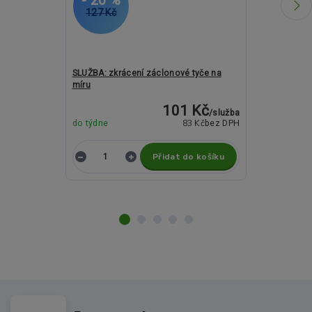
- 20 %
- 1 %
127 Kč
1 964 Kč
SLUŽBA: zkrácení záclonové tyče na
Kovové garnýž
míru
19mm - Extra 
101 Kč
/
služba
83 Kč
do týdne
bez DPH
do týdne
Přidat do košíku
Z