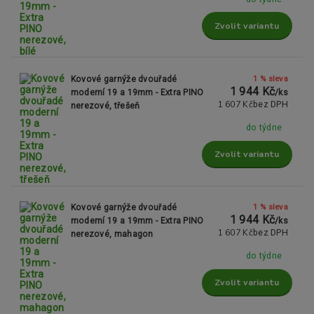
Zvolit variantu
1 % sleva
Kovové garnýže dvouřadé
1 944 Kč
moderní 19 a 19mm - Extra PINO
/
ks
1 607 Kč
bez DPH
nerezové, třešeň
do týdne
Zvolit variantu
1 % sleva
Kovové garnýže dvouřadé
1 944 Kč
moderní 19 a 19mm - Extra PINO
/
ks
1 607 Kč
bez DPH
nerezové, mahagon
do týdne
Zvolit variantu