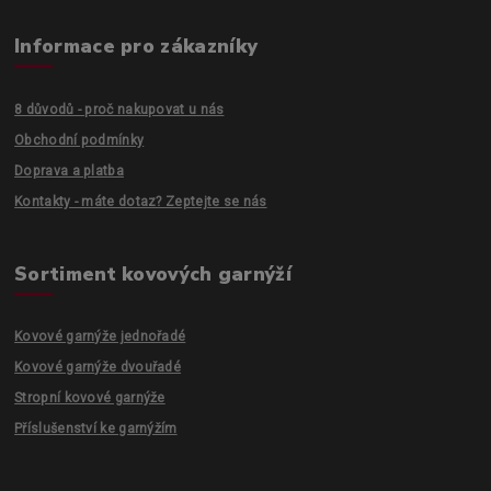
Informace pro zákazníky
8 důvodů - proč nakupovat u nás
Obchodní podmínky
Doprava a platba
Kontakty - máte dotaz? Zeptejte se nás
Sortiment kovových garnýží
Kovové garnýže jednořadé
Kovové garnýže dvouřadé
Stropní kovové garnýže
Příslušenství ke garnýžím