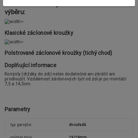
Záclonové kroužky s žabkami dle vašeho
výběru:
Klasické záclonové kroužky
Polstrované záclonové kroužky (tichý chod)
Doplňující informace
Konzoly (držáky do zdi) nelze dodatečně ani zkrátit ani
prodloužit. Vzdálenost záclonových tyčí od zdi je po montáží
7,5 a 14,5cm.
Parametry
typ garnýže
dvouřadá
průměr tyče
19/19mm