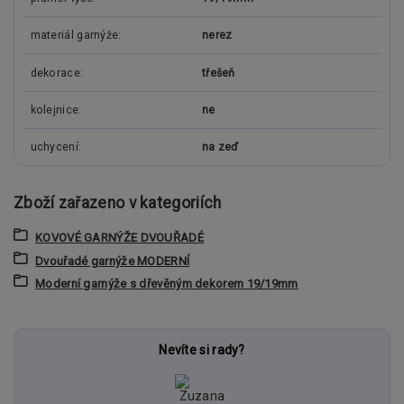
materiál garnýže
nerez
dekorace
třešeň
kolejnice
ne
uchycení
na zeď
Zboží zařazeno v kategoriích
KOVOVÉ GARNÝŽE DVOUŘADÉ
Dvouřadé garnýže MODERNÍ
Moderní garnýže s dřevěným dekorem 19/19mm
Nevíte si rady?