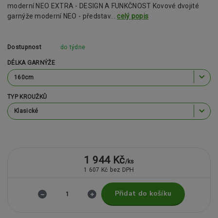
moderní NEO EXTRA - DESIGN A FUNKČNOST Kovové dvojité
garnýže moderní NEO - představ...
celý popis
Dostupnost
do týdne
DÉLKA GARNÝŽE
TYP KROUŽKŮ
1 944 Kč
/
ks
1 607 Kč
bez DPH
Přidat do košíku