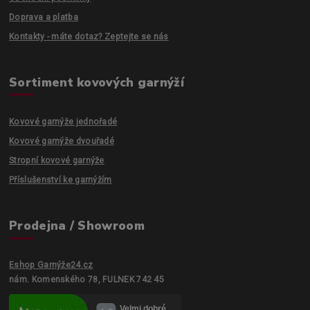
Doprava a platba
Kontakty - máte dotaz? Zeptejte se nás
Sortiment kovových garnýží
Kovové garnýže jednořadé
Kovové garnýže dvouřadé
Stropní kovové garnýže
Příslušenství ke garnýžím
Prodejna / Showroom
Eshop Garnýže24.cz
nám. Komenského 78, FULNEK 742 45