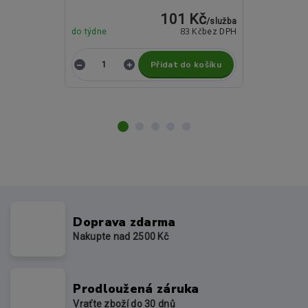
101 Kč
/
služba
83 Kč
do týdne
bez DPH
do týdne
Přidat do košíku
Z
Doprava zdarma
Nakupte nad 2500 Kč
Prodloužená záruka
Vraťte zboží do 30 dnů