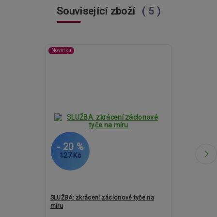
Související zboží
5
Novinka
- 20 %
- 1 %
127 Kč
1 964 Kč
SLUŽBA: zkrácení záclonové tyče na
Kovové garnýž
míru
19mm - Extra 