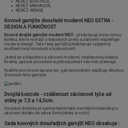
NEREZ-BOROVICE,
NEREZ-MAHAGON,
NEREZ-WENGE
Kovové garnýže dvouřadé moderní NEO EXTRA -
DESIGN A FUNKČNOST
Kovové dvojité garnýže moderní NEO
- představují zcela novou
kolekci, která vychází z klasických prvků a zároveň respektuje
moderní design. Tato řada garnýží představuje vzájemný
souhlad mezi minulostí a budoucností.
Jedná se o klasickou a zároveň moderní, nadčasovou kolekci.
Kvalita, způsob provedení a jednoduchost vás mile překvapí.
Kvalitní povrchová úprava tzv. galvanizováním zajišťuje dlouhou
životnost této garnýže.
Dvojitá konzole - vzdálenost záclonové tyče od
stěny je 7,5 a 14,5cm.
Součástí dodávky je samozřejmě také montážní materiál pro
ukotvení držáku do zdiva (hmoždinky a vruty).
Sada kovových dvouřadých garnýží NEO obsahuje :