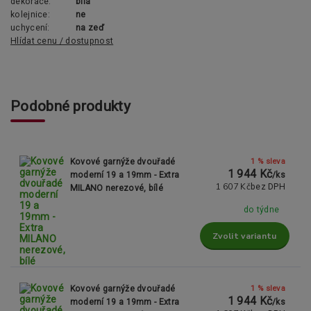
dekorace:
bílá
kolejnice:
ne
uchycení:
na zeď
Hlídat cenu / dostupnost
Podobné produkty
1 % sleva
Kovové garnýže dvouřadé
1 944 Kč
moderní 19 a 19mm - Extra
/
ks
1 607 Kč
bez DPH
MILANO nerezové, bílé
do týdne
Zvolit variantu
1 % sleva
Kovové garnýže dvouřadé
1 944 Kč
moderní 19 a 19mm - Extra
/
ks