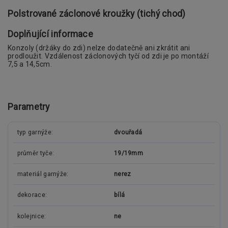
Polstrované záclonové kroužky (tichý chod)
Doplňující informace
Konzoly (držáky do zdi) nelze dodatečně ani zkrátit ani
prodloužit. Vzdálenost záclonových tyčí od zdi je po montáží
7,5 a 14,5cm.
Parametry
typ garnýže
dvouřadá
průměr tyče
19/19mm
materiál garnýže
nerez
dekorace
bílá
kolejnice
ne