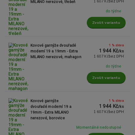
1 607 Kč
bez DPH
MILANO nerezové, třešeň
do týdne
Zvolit variantu
1 % sleva
Kovové garnýže dvouřadé
1 944 Kč
moderní 19 a 19mm - Extra
/
ks
1 607 Kč
bez DPH
MILANO nerezové, mahagon
do týdne
Zvolit variantu
1 % sleva
Kovové garnýže
1 944 Kč
dvouřadé moderní 19 a
/
ks
1 607 Kč
bez DPH
19mm - Extra MILANO
nerezové, borovice
Momentálně nedostupné