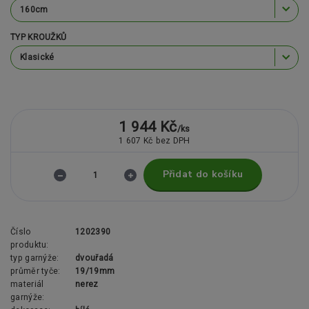
TYP KROUŽKŮ
1 944 Kč
/
ks
1 607 Kč
bez DPH
Přidat do košíku
Číslo
1202390
produktu:
typ garnýže:
dvouřadá
průměr tyče:
19/19mm
materiál
nerez
garnýže: