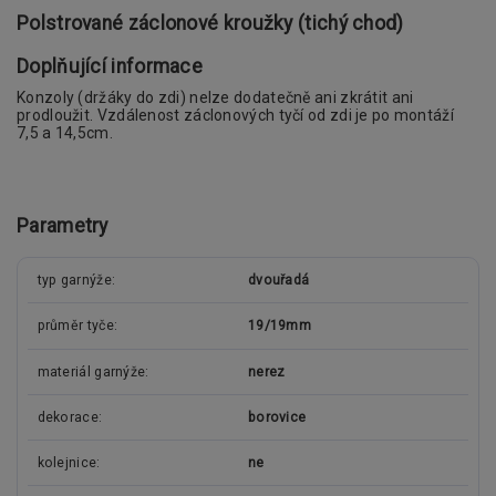
Polstrované záclonové kroužky (tichý chod)
Doplňující informace
Konzoly (držáky do zdi) nelze dodatečně ani zkrátit ani
prodloužit. Vzdálenost záclonových tyčí od zdi je po montáží
7,5 a 14,5cm.
Parametry
typ garnýže
dvouřadá
průměr tyče
19/19mm
materiál garnýže
nerez
dekorace
borovice
kolejnice
ne