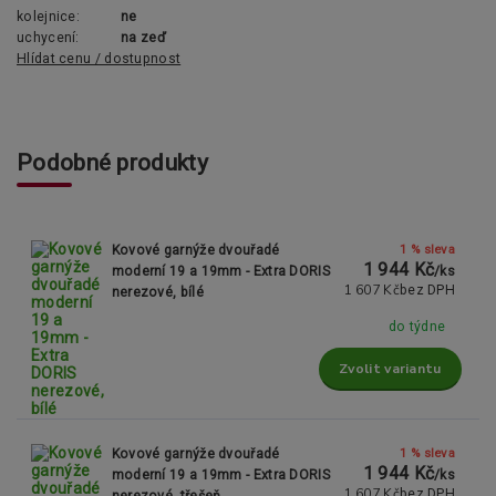
kolejnice:
ne
uchycení:
na zeď
Hlídat cenu / dostupnost
Podobné produkty
1 % sleva
Kovové garnýže dvouřadé
1 944 Kč
moderní 19 a 19mm - Extra DORIS
/
ks
1 607 Kč
bez DPH
nerezové, bílé
do týdne
Zvolit variantu
1 % sleva
Kovové garnýže dvouřadé
1 944 Kč
moderní 19 a 19mm - Extra DORIS
/
ks
1 607 Kč
bez DPH
nerezové, třešeň