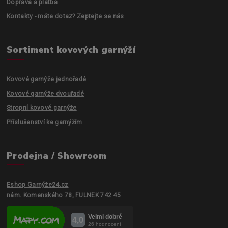
Doprava a platba
Kontakty - máte dotaz? Zeptejte se nás
Sortiment kovových garnýží
Kovové garnýže jednořadé
Kovové garnýže dvouřadé
Stropní kovové garnýže
Příslušenství ke garnýžím
Prodejna / Showroom
Eshop Garnýže24.cz
nám. Komenského 78, FULNEK 742 45