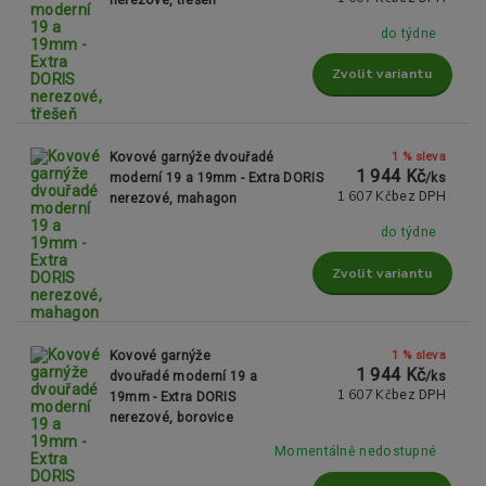
do týdne
Zvolit variantu
1 % sleva
Kovové garnýže dvouřadé
1 944 Kč
moderní 19 a 19mm - Extra DORIS
/
ks
1 607 Kč
bez DPH
nerezové, mahagon
do týdne
Zvolit variantu
1 % sleva
Kovové garnýže
1 944 Kč
dvouřadé moderní 19 a
/
ks
1 607 Kč
bez DPH
19mm - Extra DORIS
nerezové, borovice
Momentálně nedostupné