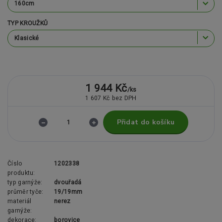
TYP KROUŽKŮ
1 944 Kč
/
ks
1 607 Kč
bez DPH
Přidat do košíku
Číslo
1202338
produktu:
typ garnýže:
dvouřadá
průměr tyče:
19/19mm
materiál
nerez
garnýže:
dekorace:
borovice