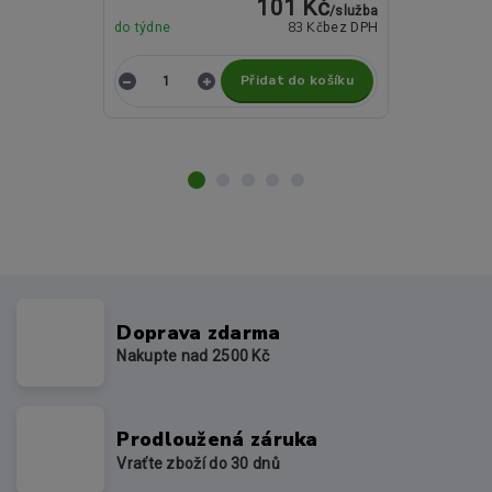
101 Kč
/
služba
83 Kč
do týdne
bez DPH
do týdne
Přidat do košíku
Z
Doprava zdarma
Nakupte nad 2500 Kč
Prodloužená záruka
Vraťte zboží do 30 dnů