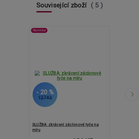
Související zboží
5
Novinka
- 20 %
- 1 %
127 Kč
1 964 Kč
SLUŽBA: zkrácení záclonové tyče na
Kovové garnýž
míru
19mm - Extra 