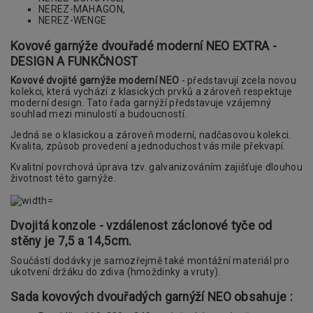
NEREZ-MAHAGON,
NEREZ-WENGE
Kovové garnýže dvouřadé moderní NEO EXTRA -
DESIGN A FUNKČNOST
Kovové dvojité garnýže moderní NEO
- představují zcela novou
kolekci, která vychází z klasických prvků a zároveň respektuje
moderní design. Tato řada garnýží představuje vzájemný
souhlad mezi minulostí a budoucností.
Jedná se o klasickou a zároveň moderní, nadčasovou kolekci.
Kvalita, způsob provedení a jednoduchost vás mile překvapí.
Kvalitní povrchová úprava tzv. galvanizováním zajišťuje dlouhou
životnost této garnýže.
Dvojitá konzole - vzdálenost záclonové tyče od
stěny je 7,5 a 14,5cm.
Součástí dodávky je samozřejmě také montážní materiál pro
ukotvení držáku do zdiva (hmoždinky a vruty).
Sada kovových dvouřadých garnýží NEO obsahuje :