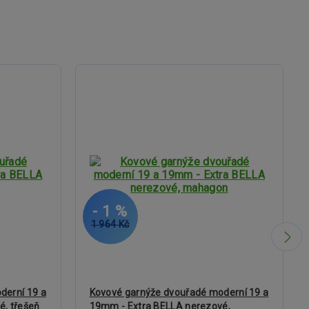
- 1 %
1 964 Kč
derní 19 a
Kovové garnýže dvouřadé moderní 19 a
é, třešeň
19mm - Extra BELLA nerezové,