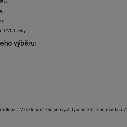
ky),
i.
ky.
ké PVC háčky.
eho výběru:
prodloužit. Vzdálenost záclonových tyčí od zdi je po montáží 7,