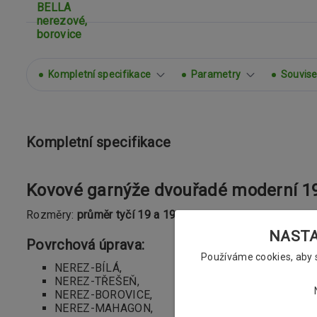
Kompletní specifikace
Parametry
Souvisej
Kompletní specifikace
Kovové garnýže dvouřadé moderní 19
Rozměry:
průměr tyčí 19 a 19mm
NASTAV
Povrchová úprava:
Používáme cookies, aby
NEREZ-BÍLÁ,
NEREZ-TŘEŠEŇ,
NEREZ-BOROVICE,
NEREZ-MAHAGON,