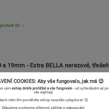
ící zboží
5
 a 19mm - Extra BELLA nerezové, třešeň
ENÍ COOKIES: Aby vše fungovalo, jak má 😉
 se vám
eshop dobře prohlížel a vše fungovalo
- od vyhledávání až po
vás zajímají.
Navíc nám tím pomáháte eshop neustále vylepšovat. 😊
Děkujeme a přejeme příjemný zážitek z nakupování.