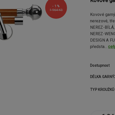
Kovové ga
- 1 %
1 964 Kč
Kovové garný
nerezové, tř
NEREZ-BÍLÁ
NEREZ-WENGE
DESIGN A FU
předsta...
cel
Dostupnost
DÉLKA GARNÝ
TYP KROUŽKŮ