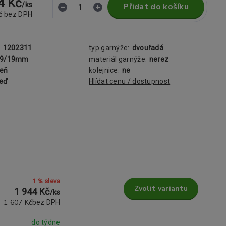
4 Kč
/
ks
Přidat do košíku
č
bez DPH
:
1202311
typ garnýže:
dvouřadá
19/19mm
materiál garnýže:
nerez
šeň
kolejnice:
ne
zeď
Hlídat cenu / dostupnost
1 % sleva
Zvolit variantu
1 944 Kč
/
ks
1 607 Kč
bez DPH
do týdne