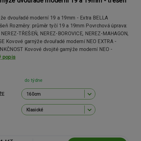
rnýže dvouřadé moderní 19 a 19mm - třešeň
že dvouřadé moderní 19 a 19mm - Extra BELLA
ešeň Rozměry: průměr tyčí 19 a 19mm Povrchová úprava:
, NEREZ-TŘEŠEŇ, NEREZ-BOROVICE, NEREZ-MAHAGON,
 Kovové garnýže dvouřadé moderní NEO EXTRA -
NKČNOST Kovové dvojité garnýže moderní NEO -
ý popis
do týdne
ŽE