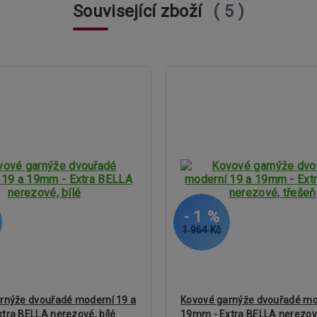
Související zboží
5
- 1 %
1 964 Kč
rnýže dvouřadé moderní 19 a
Kovové garnýže dvouřadé mo
tra BELLA nerezové, bílé
19mm - Extra BELLA nerezov