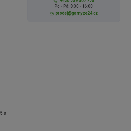
+420 739 007 775
Po - Pá: 8:00 - 16:00
prodej@garnyze24.cz
5 a