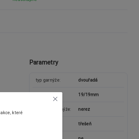
Parametry
typ garnýže
dvouřadá
průměr tyče
19/19mm
materiál garnýže
nerez
 akce, které
dekorace
třešeň
kolejnice
ne