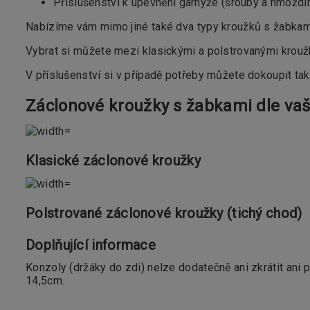
Příslušenství k upevnění garnýže (šrouby a hmoždin
Nabízíme vám mimo jiné také dva typy kroužků s žabkam
Vybrat si můžete mezi klasickými a polstrovanými krouž
V příslušenství si v případě potřeby můžete dokoupit ta
Záclonové kroužky s žabkami dle vaš
Klasické záclonové kroužky
Polstrované záclonové kroužky (tichý chod)
Doplňující informace
Konzoly (držáky do zdi) nelze dodatečně ani zkrátit ani 
14,5cm.