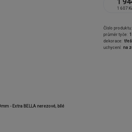
1 94
1 607 K
Číslo produktu
průměr tyče:
dekorace:
tře
uchycení:
na 
mm - Extra BELLA nerezové, bílé