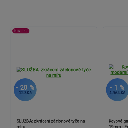
Novinka
- 20 %
- 1 %
127 Kč
1 964 Kč
SLUŽBA: zkrácení záclonové tyče na
Kovové ga
míru
19mm - Ex