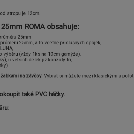
od stropu je 12cm.
 a 25mm ROMA obsahuje:
průměru 25mm
průměru 25mm, a to včetně příslušných spojek,
LUNA,
o výběru (vždy 1ks na 10cm garnýže),
, u větších délek již konzoly tři,
nky)
s
žabkami na závěsy
. Vybrat si můžete mezi klasickými a pols
dokoupit také PVC háčky.
ěru: