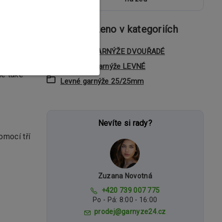
Zboží zařazeno v kategoriích
hž si
KOVOVÉ GARNÝŽE DVOUŘADÉ
eriérům.
Dvouřadé garnýže LEVNÉ
le také
Levné garnýže 25/25mm
Nevíte si rady?
omocí tří
Zuzana Novotná
+420 739 007 775
Po - Pá: 8:00 - 16:00
prodej@garnyze24.cz