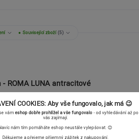
ení
Související zboží
5
 - ROMA LUNA antracitové
ENÍ COOKIES: Aby vše fungovalo, jak má 😉
 se vám
eshop dobře prohlížel a vše fungovalo
- od vyhledávání až po
vás zajímají.
Navíc nám tím pomáháte eshop neustále vylepšovat. 😊
Děkujeme a přejeme příjemný zážitek z nakupování.