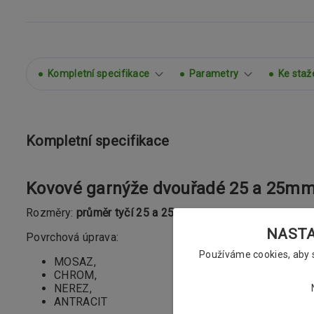
Kompletní specifikace
Parametry
Ke staž
Kompletní specifikace
Kovové garnýže dvouřadé 25 a 25mm
Rozměry:
průměr tyčí 25 a 25mm
NASTAV
Povrchová úprava:
Používáme cookies, aby
MOSAZ,
CHROM,
NEREZ,
ANTRACIT