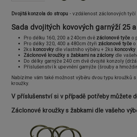
Dvojitá konzola do stropu
- vzdálenost záclonových tyčí 
Sada dvojitých kovových garnýží 25
Pro délku 160, 200 a 240cm dvě
záclonové tyče
o 
Pro délky 320, 400 a 480cm čtyři
záclonové tyče
o 
2ks
koncovky
dle vlastního výběru + 2ks
koncovky
Záclonové kroužky s žabkami na záclony
dle vašeh
Do délky garnýže 240 cm dvě dvojité konzoly (držáky)
Příslušenství k upevnění garnýže (šrouby a hmoždi
Nabízíme vám také možnost výběru dvou typu kroužků 
kroužky.
V příslušenství si v případě potřeby můžete 
Záclonové kroužky s žabkami dle vašeho výb