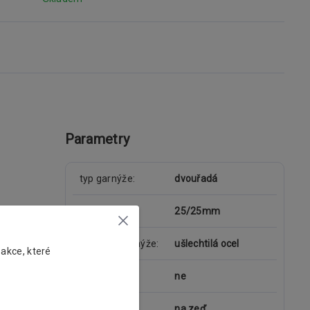
Parametry
typ garnýže
dvouřadá
průměr tyče
25/25mm
materiál garnýže
ušlechtilá ocel
 akce, které
kolejnice
ne
uchycení
na zeď