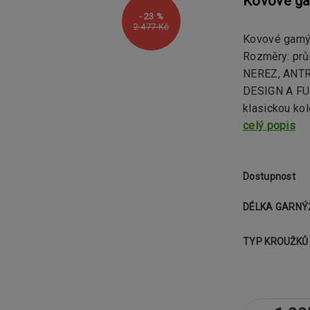
Kovové ga
- 23 %
2 477 Kč
Kovové garn
Rozměry: pr
NEREZ, ANTR
DESIGN A FU
klasickou kol
celý popis
Dostupnost
DÉLKA GARNÝ
TYP KROUŽKŮ