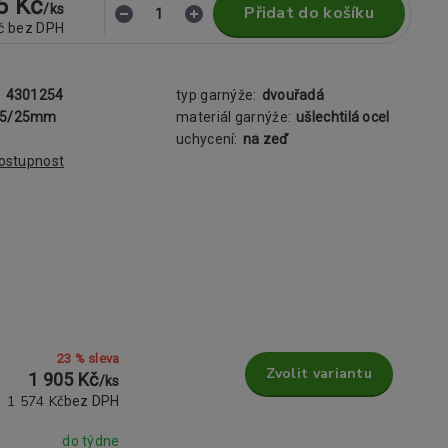
5 Kč
/
ks
Přidat do košíku
č
bez DPH
:
4301254
typ garnýže:
dvouřadá
25/25mm
materiál garnýže:
ušlechtilá ocel
uchycení:
na zeď
dostupnost
23 % sleva
Zvolit variantu
1 905 Kč
/
ks
1 574 Kč
bez DPH
do týdne