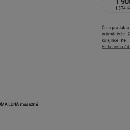
1 90
1 574 K
Číslo produktu
průměr tyče:
kolejnice:
ne
Hlídat cenu / 
 ROMA LUNA mosazné