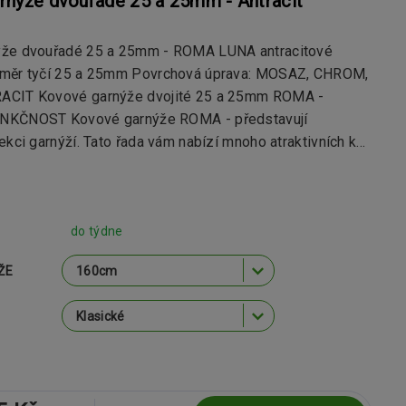
rnýže dvouřadé 25 a 25mm - Antracit
ýže dvouřadé 25 a 25mm - ROMA LUNA antracitové
ůměr tyčí 25 a 25mm Povrchová úprava: MOSAZ, CHROM,
ACIT Kovové garnýže dvojité 25 a 25mm ROMA -
NKČNOST Kovové garnýže ROMA - představují
ekci garnýží. Tato řada vám nabízí mnoho atraktivních k...
do týdne
ŽE