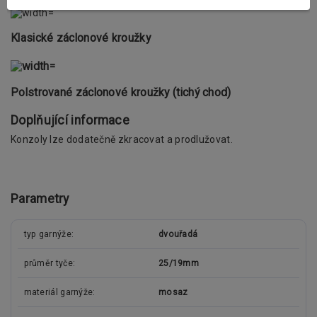
Klasické záclonové kroužky
Polstrované záclonové kroužky (tichý chod)
Doplňující informace
Konzoly lze dodatečně zkracovat a prodlužovat.
Parametry
typ garnýže
dvouřadá
průměr tyče
25/19mm
materiál garnýže
mosaz