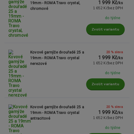
1 999 Kč
19mm - ROMA Travo crystal,
/
ks
1 652 Kč
bez DPH
chromové
do týdne
Zvolit variantu
20 % sleva
Kovové garnýže dvouřadé 25 a
1 999 Kč
19mm - ROMA Travo crystal
/
ks
1 652 Kč
bez DPH
nerezové
do týdne
Zvolit variantu
20 % sleva
Kovové garnýže dvouřadé 25 a
1 999 Kč
19mm - ROMA Travo crystal
/
ks
1 652 Kč
bez DPH
antracitové
do týdne