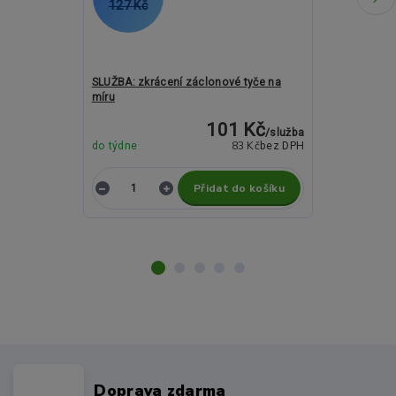
127 Kč
2 488 Kč
SLUŽBA: zkrácení záclonové tyče na
Kovové garný
míru
ROMA Travo c
101 Kč
/
služba
83 Kč
do týdne
bez DPH
do týdne
Přidat do košíku
Z
Doprava zdarma