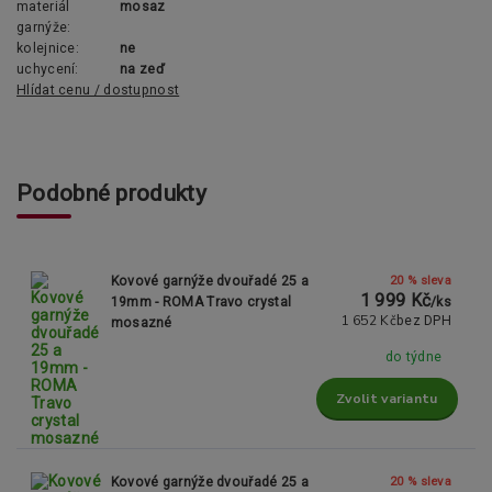
materiál
mosaz
garnýže:
kolejnice:
ne
uchycení:
na zeď
Hlídat cenu / dostupnost
Podobné produkty
20 % sleva
Kovové garnýže dvouřadé 25 a
1 999 Kč
19mm - ROMA Travo crystal
/
ks
1 652 Kč
bez DPH
mosazné
do týdne
Zvolit variantu
20 % sleva
Kovové garnýže dvouřadé 25 a