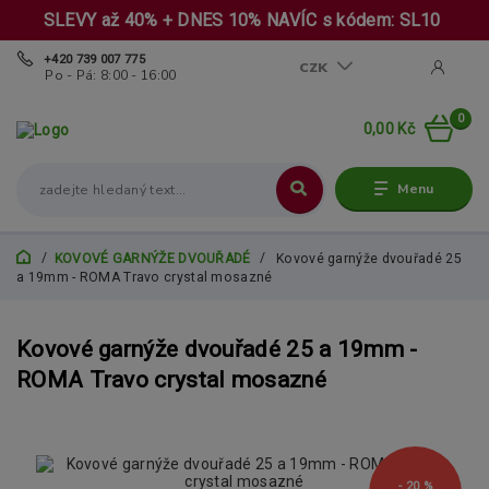
SLEVY až 40% + DNES 10% NAVÍC s kódem: SL10
+420 739 007 775
CZK
Po - Pá: 8:00 - 16:00
0
0,00 Kč
Menu
KOVOVÉ GARNÝŽE DVOUŘADÉ
Kovové garnýže dvouřadé 25
a 19mm - ROMA Travo crystal mosazné
Kovové garnýže dvouřadé 25 a 19mm -
ROMA Travo crystal mosazné
- 20 %