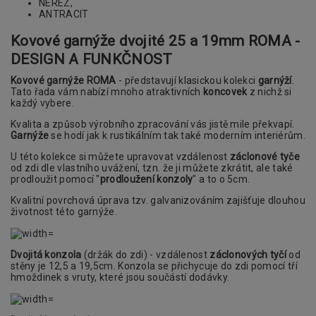
NEREZ,
ANTRACIT
Kovové garnýže dvojité 25 a 19mm ROMA -
DESIGN A FUNKČNOST
Kovové garnýže ROMA
- představují klasickou kolekci
garnýží
.
Tato řada vám nabízí mnoho atraktivních
koncovek
z nichž si
každý vybere.
Kvalita a způsob výrobního zpracování vás jistě mile překvapí.
Garnýže
se hodí jak k rustikálním tak také moderním interiérům.
U této kolekce si můžete upravovat vzdálenost
záclonové tyče
od zdi dle vlastního uvážení, tzn. že ji můžete zkrátit, ale také
prodloužit pomocí "
prodloužení konzoly
" a to o 5cm.
Kvalitní povrchová úprava tzv. galvanizováním zajišťuje dlouhou
životnost této garnýže.
Dvojitá konzola
(držák do zdi) - vzdálenost
záclonových tyčí
od
stěny je 12,5 a 19,5cm. Konzola se přichycuje do zdi pomocí tří
hmoždinek s vruty, které jsou součástí dodávky.