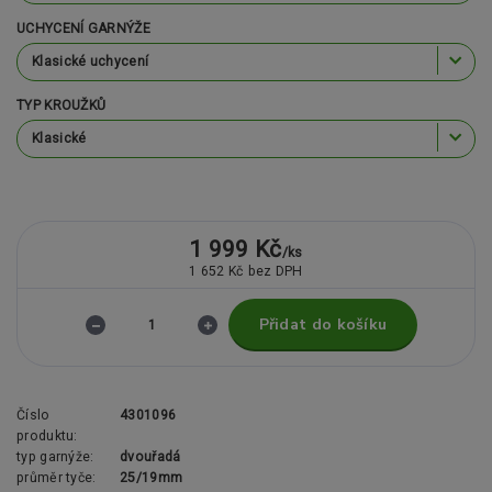
UCHYCENÍ GARNÝŽE
TYP KROUŽKŮ
1 999 Kč
/
ks
1 652 Kč
bez DPH
Přidat do košíku
Číslo
4301096
produktu:
typ garnýže:
dvouřadá
průměr tyče:
25/19mm