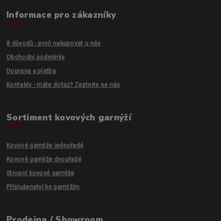
Informace pro zákazníky
8 důvodů - proč nakupovat u nás
Obchodní podmínky
Doprava a platba
Kontakty - máte dotaz? Zeptejte se nás
Sortiment kovových garnýží
Kovové garnýže jednořadé
Kovové garnýže dvouřadé
Stropní kovové garnýže
Příslušenství ke garnýžím
Prodejna / Showroom