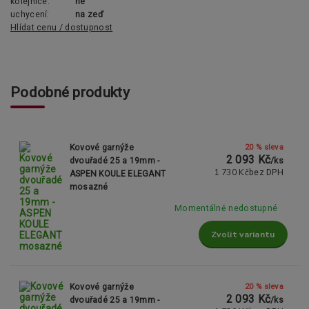
kolejnice:
ne
uchycení:
na zeď
Hlídat cenu / dostupnost
Podobné produkty
20 % sleva
Kovové garnýže
2 093 Kč
dvouřadé 25 a 19mm -
/
ks
1 730 Kč
bez DPH
ASPEN KOULE ELEGANT
mosazné
Momentálně nedostupné
Zvolit variantu
20 % sleva
Kovové garnýže
2 093 Kč
dvouřadé 25 a 19mm -
/
ks