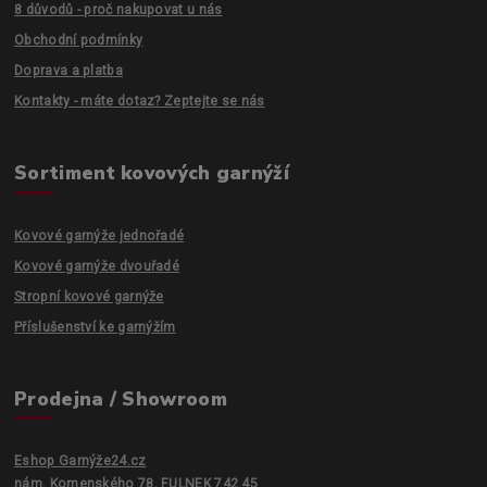
8 důvodů - proč nakupovat u nás
Obchodní podmínky
Doprava a platba
Kontakty - máte dotaz? Zeptejte se nás
Sortiment kovových garnýží
Kovové garnýže jednořadé
Kovové garnýže dvouřadé
Stropní kovové garnýže
Příslušenství ke garnýžím
Prodejna / Showroom
Eshop Garnýže24.cz
nám. Komenského 78, FULNEK 742 45