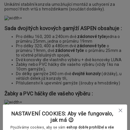
Unikátní stabilní konzola umožńující montáž a uchycení za
pomocí třech vrtů s hmoždinkami (součást dodávky).
Sada dvojitých kovových garnýží ASPEN obsahuje :
Pro délku 160, 200 a 240cm dvě
záclonové tyče
jedna o
průměru 25mm, jedna o průměru 19mm
Pro délky 320, 400 a 480cm dvě
záclonové tyče
o
průměru 19mm, dvě
záclonové tyče
o průměru 25mm a
to včetně příslušných spojek,
Dvě koncovky dle vlastního výběru + dvě koncovky LUNA
Žabky nebo PVC háčky dle vašeho výběru (vždy 1ks na
10cm garnýže),
Do délky garnýže 240 cm dvě
dvojité konzoly
(držáky), u
větších délek již konzoly tři,
Příslušenství k upevnění garnýže (šrouby a hmoždinky)
Žabky a PVC háčky dle vašeho výběru :
PVC žabka (bezbarvá)
NASTAVENÍ COOKIES: Aby vše fungovalo,
jak má 😉
Používáme cookies, aby se vám
eshop dobře prohlížel a vše