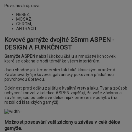
Povrchová úprava:
NEREZ,
MOSAZ,
CHROM,
ANTRACIT
Kovové garnýže dvojité 25mm ASPEN -
DESIGN A FUNKČNOST
Garnýže ASPEN
nabízí širokou škálu a množství koncovek,
které se dokonale hodí téměř ke všem interiérům.
Jsou vhodné jak k moderním tak také klasickým aranžmá.
Záclonová tyč je kovová, galvanicky pokovená příslušnou
povrchovou úpravou.
Odolnost proti oděru zajišťuje kvalitní vrstva laku. Tvar a způsob
uchycení konzol z kolekce ASPEN zajišťují, že vaše záclona a
závěs nejsou po celé své délce nijak omezeni v pohybu (na
rozdíl od klasických garnýží).
Možnost posouvání vaší záclony a závěsu v celé délce
garnýže.