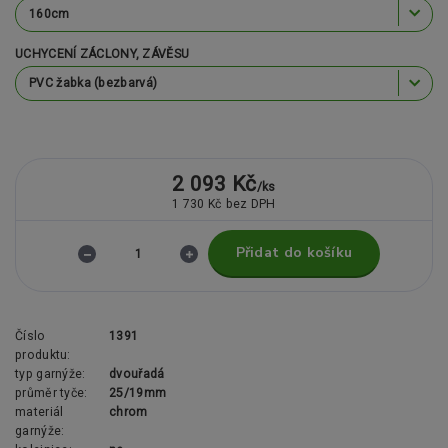
UCHYCENÍ ZÁCLONY, ZÁVĚSU
2 093 Kč
/
ks
1 730 Kč
bez DPH
Přidat do košíku
Číslo
1391
produktu:
typ garnýže:
dvouřadá
průměr tyče:
25/19mm
materiál
chrom
garnýže: