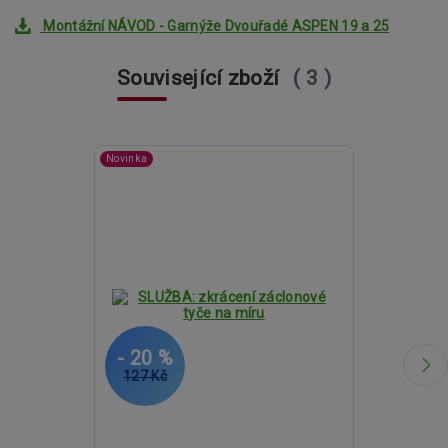
Montážní NÁVOD - Garnýže Dvouřadé ASPEN 19 a 25
Související zboží
3
Novinka
- 20 %
- 20 %
127 Kč
2 601 Kč