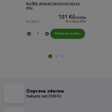
SLUŽBA: zkrácení záclonové tyče na
Kovové garný
míru
ASPEN KOULE
101 Kč
/
služba
Momentálně
83 Kč
do týdne
bez DPH
nedostupné
Přidat do košíku
Z
Doprava zdarma
Nakupte nad 2500 Kč