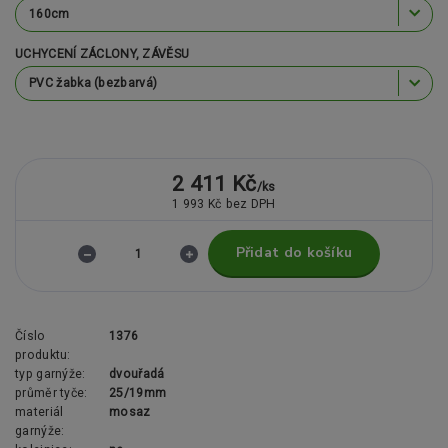
UCHYCENÍ ZÁCLONY, ZÁVĚSU
2 411 Kč
/
ks
1 993 Kč
bez DPH
Přidat do košíku
Číslo
1376
produktu:
typ garnýže:
dvouřadá
průměr tyče:
25/19mm
materiál
mosaz
garnýže: