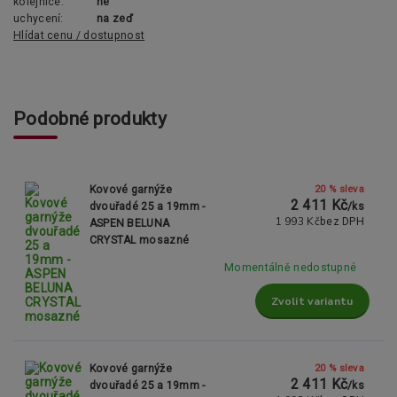
kolejnice:
ne
uchycení:
na zeď
Hlídat cenu / dostupnost
Podobné produkty
20 % sleva
Kovové garnýže
2 411 Kč
dvouřadé 25 a 19mm -
/
ks
1 993 Kč
bez DPH
ASPEN BELUNA
CRYSTAL mosazné
Momentálně nedostupné
Zvolit variantu
20 % sleva
Kovové garnýže
2 411 Kč
dvouřadé 25 a 19mm -
/
ks