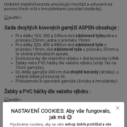
Unikátní stabilní konzola umožńující montáž a uchycení za
pomocí třech vrtů s hmoždinkami (součást dodávky).
Sada dvojitých kovových garnýží ASPEN obsahuje :
Pro délku 160, 200 a 240cm dvě
záclonové tyče
jedna o
průměru 25mm, jedna o průměru 19mm
Pro délky 320, 400 a 480cm dvě
záclonové tyče
o
průměru 19mm, dvě
záclonové tyče
o průměru 25mm a
to včetně příslušných spojek,
Dvě koncovky dle vlastního výběru + dvě koncovky LUNA
Žabky nebo PVC háčky dle vašeho výběru (vždy 1ks na
10cm garnýže),
Do délky garnýže 240 cm dvě
dvojité konzoly
(držáky), u
větších délek již konzoly tři,
Příslušenství k upevnění garnýže (šrouby a hmoždinky)
Žabky a PVC háčky dle vašeho výběru :
PVC žabka (bezbarvá)
NASTAVENÍ COOKIES: Aby vše fungovalo,
jak má 😉
Používáme cookies, aby se vám
eshop dobře prohlížel a vše