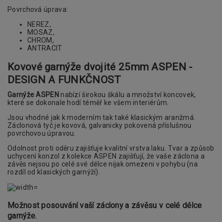
Povrchová úprava:
NEREZ,
MOSAZ,
CHROM,
ANTRACIT
Kovové garnýže dvojité 25mm ASPEN -
DESIGN A FUNKČNOST
Garnýže ASPEN
nabízí širokou škálu a množství koncovek,
které se dokonale hodí téměř ke všem interiérům.
Jsou vhodné jak k moderním tak také klasickým aranžmá.
Záclonová tyč je kovová, galvanicky pokovená příslušnou
povrchovou úpravou.
Odolnost proti oděru zajišťuje kvalitní vrstva laku. Tvar a způsob
uchycení konzol z kolekce ASPEN zajišťují, že vaše záclona a
závěs nejsou po celé své délce nijak omezeni v pohybu (na
rozdíl od klasických garnýží).
Možnost posouvání vaší záclony a závěsu v celé délce
garnýže.