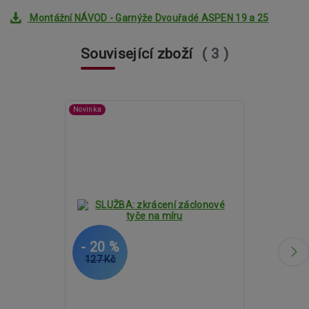
Montážní NÁVOD - Garnýže Dvouřadé ASPEN 19 a 25
Související zboží
3
Novinka
- 20 %
- 20 %
127 Kč
2 998 Kč