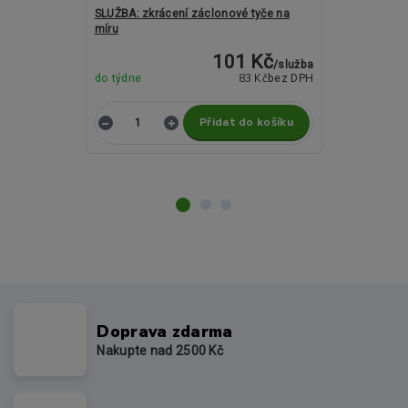
SLUŽBA: zkrácení záclonové tyče na
Kovové garný
míru
ASPEN BELUN
101 Kč
/
služba
Momentálně
83 Kč
do týdne
bez DPH
nedostupné
Přidat do košíku
Z
Doprava zdarma
Nakupte nad 2500 Kč