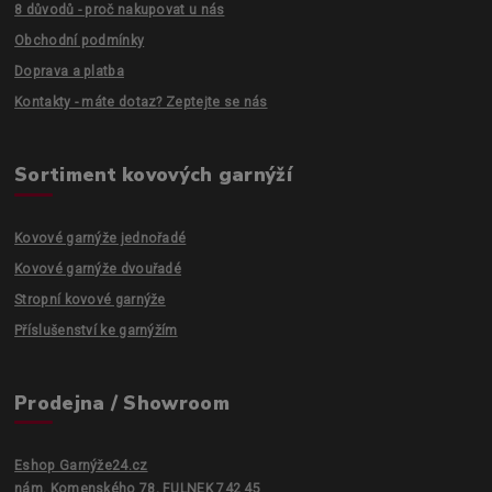
8 důvodů - proč nakupovat u nás
Obchodní podmínky
Doprava a platba
Kontakty - máte dotaz? Zeptejte se nás
Sortiment kovových garnýží
Kovové garnýže jednořadé
Kovové garnýže dvouřadé
Stropní kovové garnýže
Příslušenství ke garnýžím
Prodejna / Showroom
Eshop Garnýže24.cz
nám. Komenského 78, FULNEK 742 45