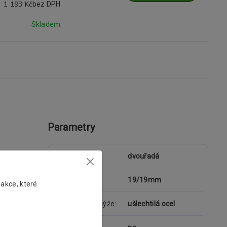
1 193 Kč
bez DPH
Skladem
Parametry
typ garnýže
dvouřadá
průměr tyče
19/19mm
 akce, které
materiál garnýže
ušlechtilá ocel