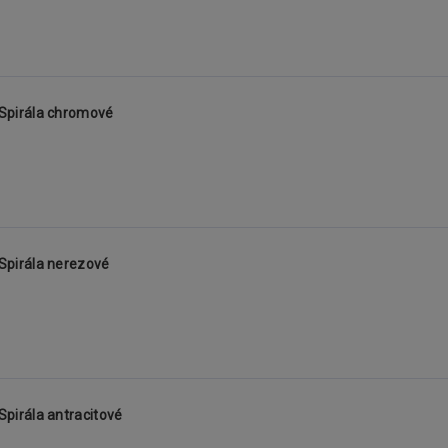
Spirála chromové
pirála nerezové
irála antracitové