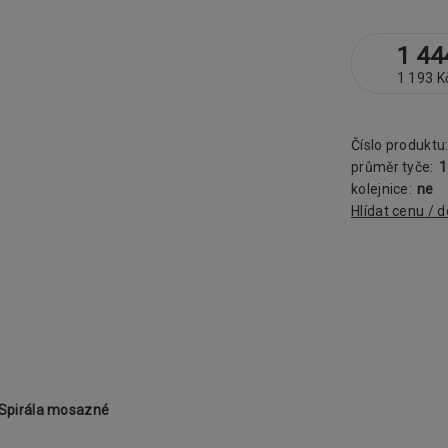
1 44
1 193 K
Číslo produktu
průměr tyče:
kolejnice:
ne
Hlídat cenu / 
Spirála mosazné