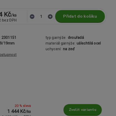
4 Kč
/
ks
Přidat do košíku
č
bez DPH
:
2301151
typ garnýže:
dvouřadá
19/19mm
materiál garnýže:
ušlechtilá ocel
uchycení:
na zeď
dostupnost
20 % sleva
Zvolit variantu
1 444 Kč
/
ks