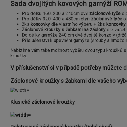
Sada dvojitých kovových garnýží RO
Pro délku 160, 200 a 240cm dvě
záclonové tyče
o 
Pro délky 320, 400 a 480cm čtyři
záclonové tyče
o 
2ks
koncovky
dle vlastního výběru + 2ks
koncovky
Záclonové kroužky s žabkami na záclony
dle vašeh
Do délky garnýže 240 cm dvě dvojité konzoly (držáky)
Příslušenství k upevnění garnýže (šrouby a hmoždi
Nabízíme vám také možnost výběru dvou typu kroužků 
kroužky.
V příslušenství si v případě potřeby můžete 
Záclonové kroužky s žabkami dle vašeho výb
Klasické záclonové kroužky
Polstrované záclonové kroužky (tichý chod)