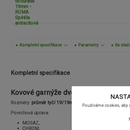
Kompletní specifikace
Parametry
Ke staž
Kompletní specifikace
Kovové garnýže dvouřadé 19mm - RO
NASTAV
Rozměry:
průměr tyčí 19/19mm
Používáme cookies, aby
Povrchová úprava:
MOSAZ,
CHROM,