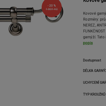
Kovové ga
- 20 %
1 801 Kč
Kovové garný
Rozměry: pr
NEREZ, ANTR
FUNKČNOST Ko
garnýží. Tato
popis
Dostupnost
DÉLKA GARNÝ
UCHYCENÍ GA
TYP KROUŽKŮ