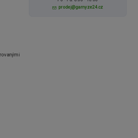
prodej@garnyze24.cz
trovanými