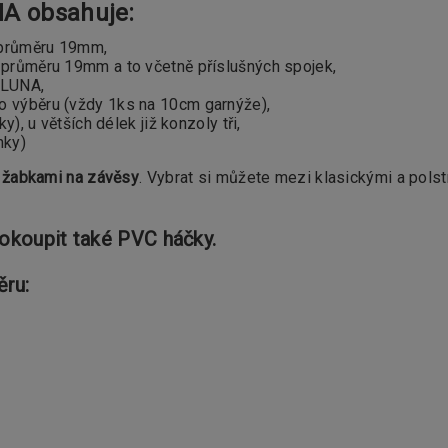
MA obsahuje:
průměru 19mm,
průměru 19mm a to včetně příslušných spojek,
LUNA,
o výběru (vždy 1ks na 10cm garnýže),
, u větších délek již konzoly tři,
nky)
s
žabkami na závěsy
. Vybrat si můžete mezi klasickými a pols
dokoupit také PVC háčky.
ěru: