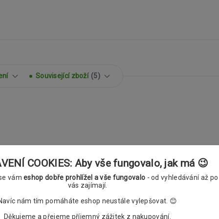
ení
Související zboží
5
MA Spirála antracitové
ENÍ COOKIES: Aby vše fungovalo, jak má 😉
 se vám
eshop dobře prohlížel a vše fungovalo
- od vyhledávání až po
vás zajímají.
Navíc nám tím pomáháte eshop neustále vylepšovat. 😊
Děkujeme a přejeme příjemný zážitek z nakupování.