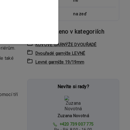
kolejnice
ne
uchycení
na zeď
Zboží zařazeno v kategoriích
hž si
KOVOVÉ GARNÝŽE DVOUŘADÉ
eriérům.
Dvouřadé garnýže LEVNÉ
le také
Levné garnýže 19/19mm
Nevíte si rady?
omocí tří
Zuzana Novotná
+420 739 007 775
Po - Pá: 8:00 - 16:00