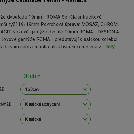
rnýže dvouřadé 19mm - Antracit
že dvouřadé 19mm - ROMA Spirála antracitové
ůměr tyčí 19/19mm Povrchová úprava: MOSAZ, CHROM,
ACIT Kovové garnýže dvojité 19mm ROMA - DESIGN A
vové garnýže ROMA - představují klasickou kolekci
 řada vám nabízí mnoho atraktivních koncovek z...
celý
Skladem
ŽE
RNÝŽE