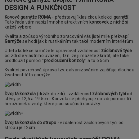
DESIGN A FUNKČNOST
Kovové garnýže ROMA
- představují klasickou kolekci
garnýží
.
Tato řada vám nabízí mnoho atraktivních
koncovek
z nichž si
každý vybere.
Kvalita a způsob výrobního zpracování vás jistě mile překvapí.
Garnýže
se hodí jak k rustikálním tak také moderním interiérům.
U této kolekce si můžete upravovat vzdálenost
záclonové tyče
od zdi dle vlastního uvážení, tzn. že ji můžete zkrátit, ale také
prodloužit pomocí "
prodloužení konzoly
" a to o 5cm.
Kvalitní povrchová úprava tzv. galvanizováním zajišťuje dlouhou
životnost této garnýže.
Dvojitá konzola
(držák do zdi) - vzdálenost
záclonových tyčí
od
stěny je 12,5 a 19,5cm. Konzola se přichycuje do zdi pomocí tří
hmoždinek s vruty, které jsou součástí dodávky.
Dvojitá konzola do stropu
- vzdálenost záclonových tyčí od
stropu je 12cm.