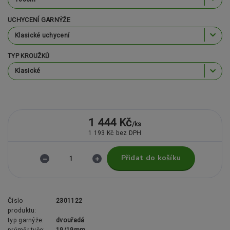
UCHYCENÍ GARNÝŽE
TYP KROUŽKŮ
1 444 Kč
/
ks
1 193 Kč
bez DPH
Přidat do košíku
Číslo
2301122
produktu:
typ garnýže:
dvouřadá