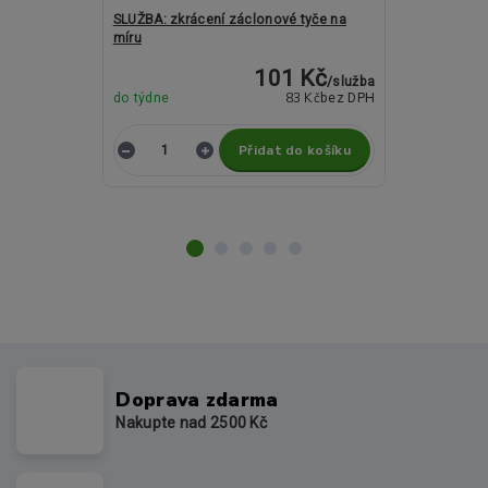
SLUŽBA: zkrácení záclonové tyče na
Kovové garný
míru
ovál mosazn
101 Kč
/
služba
83 Kč
do týdne
bez DPH
do týdne
Přidat do košíku
Z
Doprava zdarma
Nakupte nad 2500 Kč