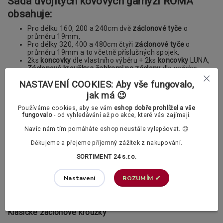
Sada dvojitých kovových garnýží ROMA
obsahuje:
Pro délku 160, 200 a 240cm dvě
záclonové tyče
o
průměru 19mm,
Pro délky 320, 400 a 480cm čtyři
záclonové tyče
o
průměru 19mm a to včetně příslušných spojek,
2ks
koncovky
dle vlastního výběru + 2ks
koncovky
LUNA,
Záclonové kroužky s žabkami na záclony
dle vašeho
výběru (vždy 1ks na 10cm garnýže),
NASTAVENÍ COOKIES: Aby vše fungovalo,
Do délky garnýže 240 cm dvě dvojité konzoly (držáky), u
větších délek již konzoly tři,
jak má 😉
Příslušenství k upevnění garnýže (šrouby a hmoždinky)
Používáme cookies, aby se vám
eshop dobře prohlížel a vše
Nabízíme vám také možnost výběru dvou typu kroužků s
fungovalo
- od vyhledávání až po akce, které vás zajímají.
žabkami na závěsy
. Vybrat si můžete mezi klasickými a
Navíc nám tím pomáháte eshop neustále vylepšovat. 😊
polstrovanými kroužky.
Děkujeme a přejeme příjemný zážitek z nakupování.
V příslušenství si v případě potřeby můžete
SORTIMENT 24 s.r.o.
dokoupit také PVC háčky.
ROZUMÍM ✔
Nastavení
Záclonové kroužky s žabkami dle vašeho výběru:
Klasické záclonové kroužky