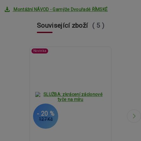
Montážní NÁVOD - Garnýže Dvouřadé ŘÍMSKÉ
Související zboží
5
Novinka
- 20 %
- 20 %
127 Kč
1 801 Kč