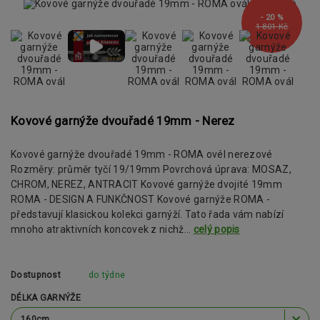
- 20 %
1 801 Kč
Kovové garnýže dvouřadé 19mm - Nerez
Kovové garnýže dvouřadé 19mm - ROMA ovél nerezové
Rozměry: průměr tyčí 19/19mm Povrchová úprava: MOSAZ,
CHROM, NEREZ, ANTRACIT Kovové garnýže dvojité 19mm
ROMA - DESIGN A FUNKČNOST Kovové garnýže ROMA -
představují klasickou kolekci garnýží. Tato řada vám nabízí
mnoho atraktivních koncovek z nichž...
celý popis
Dostupnost
do týdne
DÉLKA GARNÝŽE