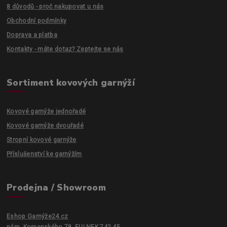
8 důvodů - proč nakupovat u nás
Obchodní podmínky
Doprava a platba
Kontakty - máte dotaz? Zeptejte se nás
Sortiment kovových garnýží
Kovové garnýže jednořadé
Kovové garnýže dvouřadé
Stropní kovové garnýže
Příslušenství ke garnýžím
Prodejna / Showroom
Eshop Garnýže24.cz