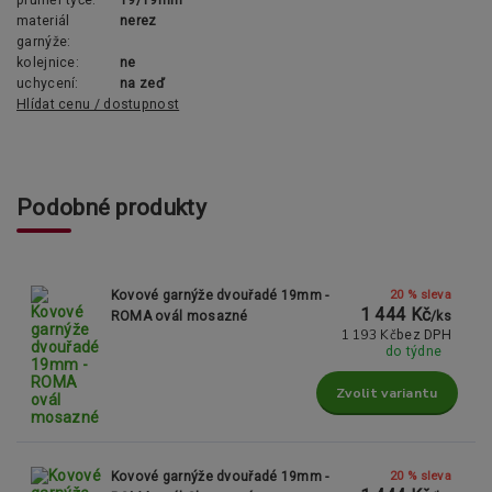
průměr tyče:
19/19mm
materiál
nerez
garnýže:
kolejnice:
ne
uchycení:
na zeď
Hlídat cenu / dostupnost
Podobné produkty
20 % sleva
Kovové garnýže dvouřadé 19mm -
1 444 Kč
ROMA ovál mosazné
/
ks
1 193 Kč
bez DPH
do týdne
Zvolit variantu
20 % sleva
Kovové garnýže dvouřadé 19mm -