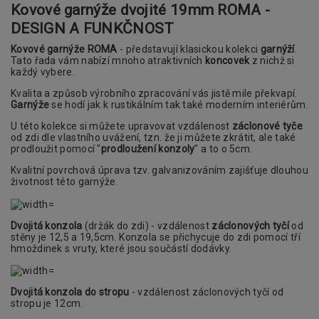
Kovové garnýže dvojité 19mm ROMA -
DESIGN A FUNKČNOST
Kovové garnýže ROMA
- představují klasickou kolekci
garnýží
.
Tato řada vám nabízí mnoho atraktivních
koncovek
z nichž si
každý vybere.
Kvalita a způsob výrobního zpracování vás jistě mile překvapí.
Garnýže
se hodí jak k rustikálním tak také moderním interiérům.
U této kolekce si můžete upravovat vzdálenost
záclonové tyče
od zdi dle vlastního uvážení, tzn. že ji můžete zkrátit, ale také
prodloužit pomocí "
prodloužení konzoly
" a to o 5cm.
Kvalitní povrchová úprava tzv. galvanizováním zajišťuje dlouhou
životnost této garnýže.
Dvojitá konzola
(držák do zdi) - vzdálenost
záclonových tyčí
od
stěny je 12,5 a 19,5cm. Konzola se přichycuje do zdi pomocí tří
hmoždinek s vruty, které jsou součástí dodávky.
Dvojitá konzola do stropu
- vzdálenost záclonových tyčí od
stropu je 12cm.