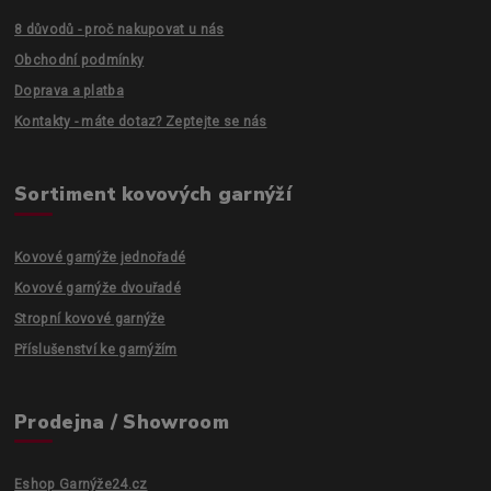
8 důvodů - proč nakupovat u nás
Obchodní podmínky
Doprava a platba
Kontakty - máte dotaz? Zeptejte se nás
Sortiment kovových garnýží
Kovové garnýže jednořadé
Kovové garnýže dvouřadé
Stropní kovové garnýže
Příslušenství ke garnýžím
Prodejna / Showroom
Eshop Garnýže24.cz