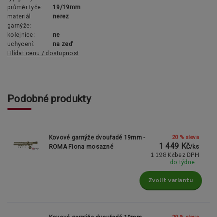
průměr tyče:
19/19mm
materiál
nerez
garnýže:
kolejnice:
ne
uchycení:
na zeď
Hlídat cenu / dostupnost
Podobné produkty
20 % sleva
Kovové garnýže dvouřadé 19mm -
1 449 Kč
ROMA Fiona mosazné
/
ks
1 198 Kč
bez DPH
do týdne
Zvolit variantu
20 % sleva