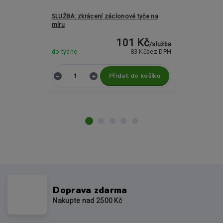
SLUŽBA: zkrácení záclonové tyče na
Kovové garný
míru
Fiona mosaz
101 Kč
/
služba
83 Kč
do týdne
bez DPH
do týdne
Přidat do košíku
Z
Doprava zdarma
Nakupte nad 2500 Kč