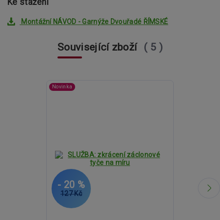
Ke stažení
Montážní NÁVOD - Garnýže Dvouřadé ŘÍMSKÉ
Související zboží
5
Novinka
- 20 %
- 20 %
127 Kč
1 801 Kč