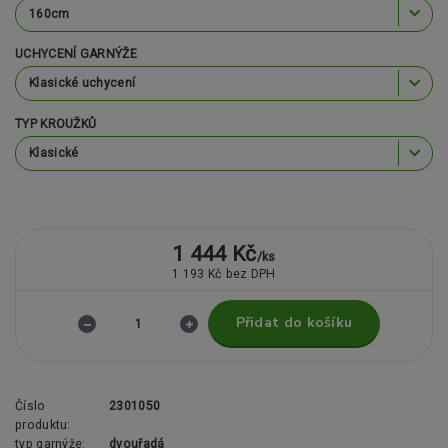
UCHYCENÍ GARNÝŽE
TYP KROUŽKŮ
1 444 Kč
/
ks
1 193 Kč
bez DPH
Přidat do košíku
Číslo
2301050
produktu:
typ garnýže:
dvouřadá