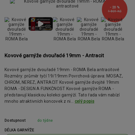
- 20 %
1 801 Kč
Kovové garnýže dvouřadé 19mm - Antracit
Kovové garnýže dvouřadé 19mm - ROMA Bela antracitové
Rozměry: průměr tyčí 19/19mm Povrchová úprava: MOSAZ,
CHROM, NEREZ, ANTRACIT Kovové garnýže dvojité 19mm
ROMA - DESIGN A FUNKČNOST Kovové garnýže ROMA -
představují klasickou kolekci garnýží. Tato řada vám nabízí
mnoho atraktivních koncovek z ni...
celý popis
Dostupnost
do týdne
DÉLKA GARNÝŽE