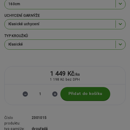
UCHYCENÍ GARNÝŽE
TYP KROUŽKŮ
1 449 Kč
/
ks
1 198 Kč
bez DPH
Přidat do košíku
Číslo
2301015
produktu:
typ garnýže:
dvouřadá