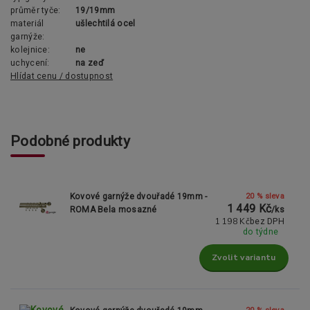
průměr tyče:
19/19mm
materiál
ušlechtilá ocel
garnýže:
kolejnice:
ne
uchycení:
na zeď
Hlídat cenu / dostupnost
Podobné produkty
20 % sleva
Kovové garnýže dvouřadé 19mm -
1 449 Kč
ROMA Bela mosazné
/
ks
1 198 Kč
bez DPH
do týdne
Zvolit variantu
20 % sleva