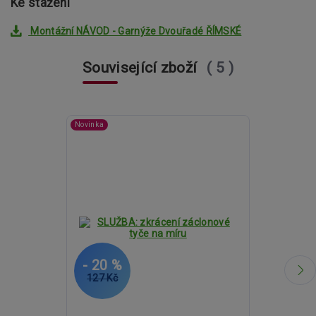
Ke stažení
Montážní NÁVOD - Garnýže Dvouřadé ŘÍMSKÉ
Související zboží
5
Novinka
- 20 %
- 20 %
127 Kč
1 801 Kč