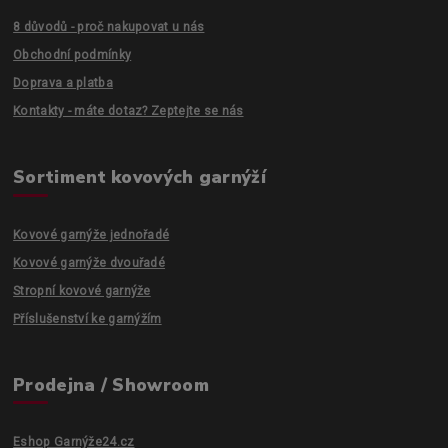
8 důvodů - proč nakupovat u nás
Obchodní podmínky
Doprava a platba
Kontakty - máte dotaz? Zeptejte se nás
Sortiment kovových garnýží
Kovové garnýže jednořadé
Kovové garnýže dvouřadé
Stropní kovové garnýže
Příslušenství ke garnýžím
Prodejna / Showroom
Eshop Garnýže24.cz