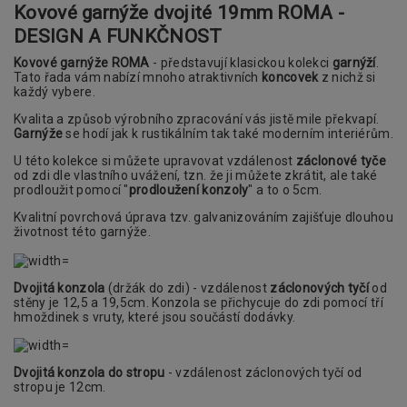
Kovové garnýže dvojité 19mm ROMA -
DESIGN A FUNKČNOST
Kovové garnýže ROMA
- představují klasickou kolekci
garnýží
.
Tato řada vám nabízí mnoho atraktivních
koncovek
z nichž si
každý vybere.
Kvalita a způsob výrobního zpracování vás jistě mile překvapí.
Garnýže
se hodí jak k rustikálním tak také moderním interiérům.
U této kolekce si můžete upravovat vzdálenost
záclonové tyče
od zdi dle vlastního uvážení, tzn. že ji můžete zkrátit, ale také
prodloužit pomocí "
prodloužení konzoly
" a to o 5cm.
Kvalitní povrchová úprava tzv. galvanizováním zajišťuje dlouhou
životnost této garnýže.
Dvojitá konzola
(držák do zdi) - vzdálenost
záclonových tyčí
od
stěny je 12,5 a 19,5cm. Konzola se přichycuje do zdi pomocí tří
hmoždinek s vruty, které jsou součástí dodávky.
Dvojitá konzola do stropu
- vzdálenost záclonových tyčí od
stropu je 12cm.