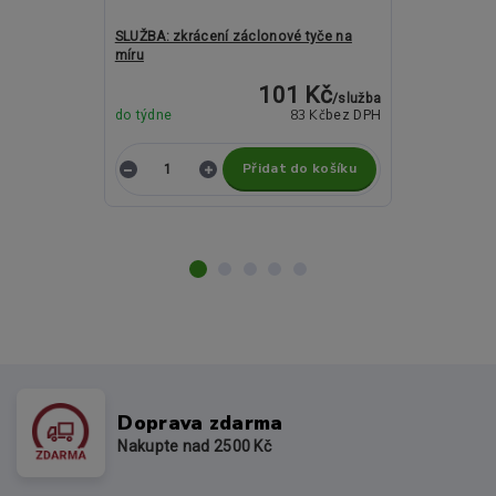
SLUŽBA: zkrácení záclonové tyče na
Kovové garný
míru
Bela mosazn
101 Kč
/
služba
83 Kč
do týdne
bez DPH
do týdne
Přidat do košíku
Z
Doprava zdarma
Nakupte nad 2500 Kč