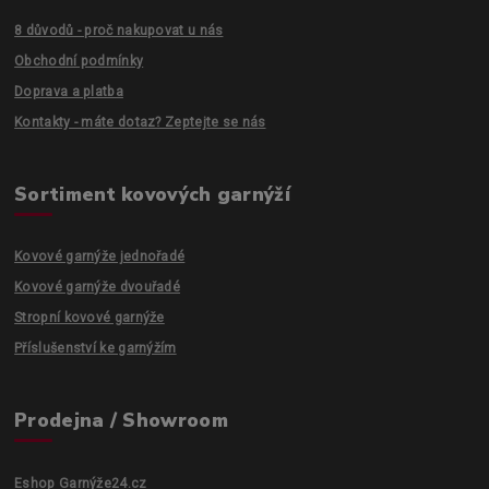
8 důvodů - proč nakupovat u nás
Obchodní podmínky
Doprava a platba
Kontakty - máte dotaz? Zeptejte se nás
Sortiment kovových garnýží
Kovové garnýže jednořadé
Kovové garnýže dvouřadé
Stropní kovové garnýže
Příslušenství ke garnýžím
Prodejna / Showroom
Eshop Garnýže24.cz