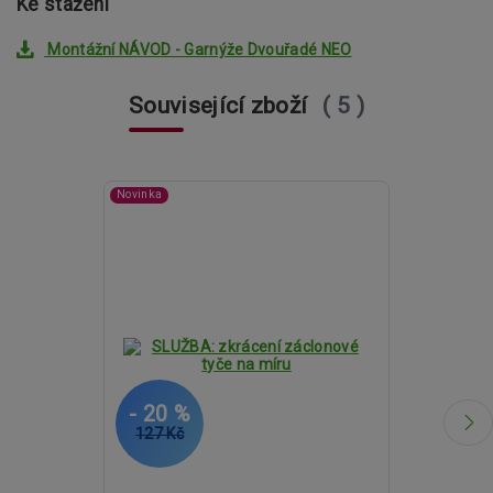
Ke stažení
Montážní NÁVOD - Garnýže Dvouřadé NEO
Související zboží
5
Novinka
- 20 %
- 15 %
127 Kč
2 258 Kč