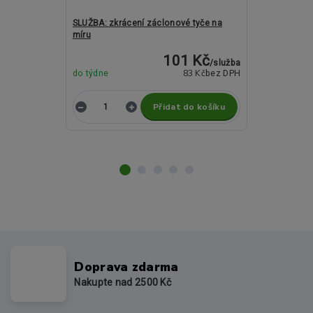
SLUŽBA: zkrácení záclonové tyče na
Kovové garný
míru
Liberty antrac
101 Kč
/
služba
83 Kč
do týdne
bez DPH
do týdne
Přidat do košíku
Z
Doprava zdarma
Nakupte nad 2500 Kč