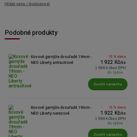
Hlídat cenu / dostupnost
Podobné produkty
15 % sleva
Kovové garnýže dvouřadé 19mm -
1 922 Kč
NEO Liberty antracitové
/
ks
1 588 Kč
bez DPH
do týdne
Zvolit variantu
15 % sleva
Kovové garnýže dvouřadé 19mm -
1 922 Kč
NEO Liberty nerezové
/
ks
1 588 Kč
bez DPH
do týdne
Zvolit variantu