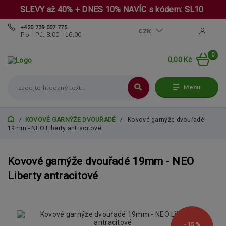
SLEVY až 40% + DNES 10% NAVÍC s kódem: SL10
+420 739 007 775
CZK
Po - Pá: 8:00 - 16:00
0
0,00 Kč
Menu
KOVOVÉ GARNÝŽE DVOUŘADÉ
Kovové garnýže dvouřadé
19mm - NEO Liberty antracitové
Kovové garnýže dvouřadé 19mm - NEO
Liberty antracitové
- 15 %