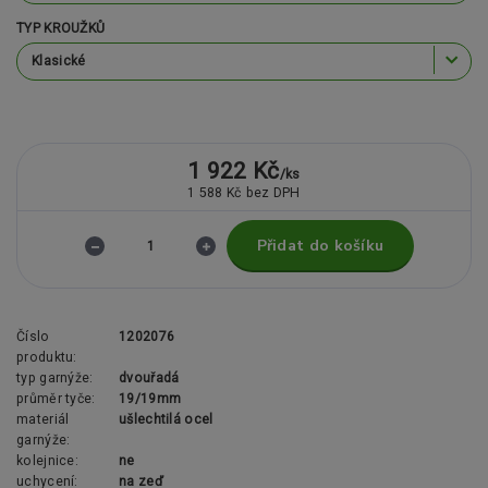
TYP KROUŽKŮ
1 922 Kč
/
ks
1 588 Kč
bez DPH
Přidat do košíku
Číslo
1202076
produktu:
typ garnýže:
dvouřadá
průměr tyče:
19/19mm
materiál
ušlechtilá ocel
garnýže:
kolejnice:
ne
uchycení:
na zeď