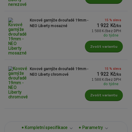
15 % sleva
Kovové garnýže dvouřadé 19mm -
1 922 Kč
NEO Liberty mosazné
/
ks
1 588 Kč
bez DPH
do týdne
Zvolit variantu
15 % sleva
Kovové garnýže dvouřadé 19mm -
1 922 Kč
NEO Liberty chromové
/
ks
1 588 Kč
bez DPH
do týdne
Zvolit variantu
Kompletní specifikace
Parametry