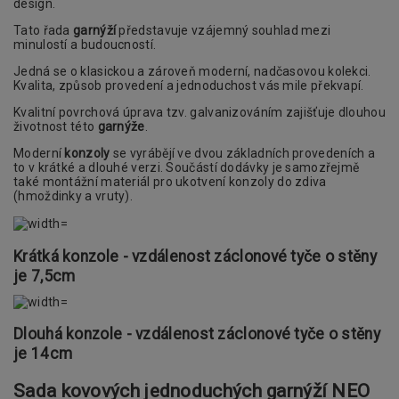
design.
Tato řada
garnýží
představuje vzájemný souhlad mezi
minulostí a budoucností.
Jedná se o klasickou a zároveň moderní, nadčasovou kolekci.
Kvalita, způsob provedení a jednoduchost vás mile překvapí.
Kvalitní povrchová úprava tzv. galvanizováním zajišťuje dlouhou
životnost této
garnýže
.
Moderní
konzoly
se vyrábějí ve dvou základních provedeních a
to v krátké a dlouhé verzi. Součástí dodávky je samozřejmě
také montážní materiál pro ukotvení konzoly do zdiva
(hmoždinky a vruty).
Krátká konzole - vzdálenost záclonové tyče o stěny
je 7,5cm
Dlouhá konzole - vzdálenost záclonové tyče o stěny
je 14cm
Sada kovových jednoduchých garnýží NEO