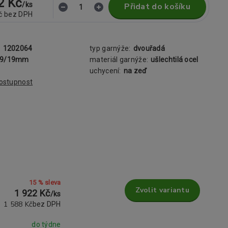
2 Kč
/
ks
Přidat do košíku
č
bez DPH
:
1202064
typ garnýže:
dvouřadá
19/19mm
materiál garnýže:
ušlechtilá ocel
uchycení:
na zeď
dostupnost
15 % sleva
Zvolit variantu
1 922 Kč
/
ks
1 588 Kč
bez DPH
do týdne