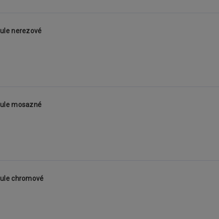
ule nerezové
oule mosazné
oule chromové