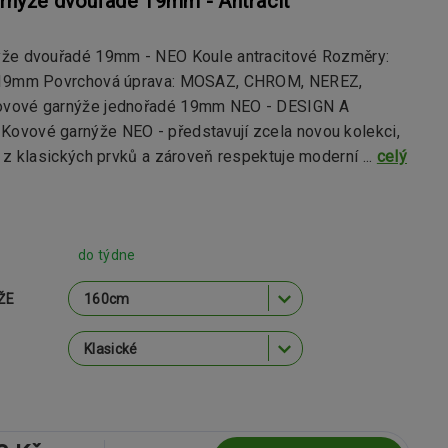
rnýže dvouřadé 19mm - Antracit
že dvouřadé 19mm - NEO Koule antracitové Rozměry:
 19mm Povrchová úprava: MOSAZ, CHROM, NEREZ,
vové garnýže jednořadé 19mm NEO - DESIGN A
vové garnýže NEO - představují zcela novou kolekci,
 z klasických prvků a zároveň respektuje moderní ...
celý
do týdne
ŽE