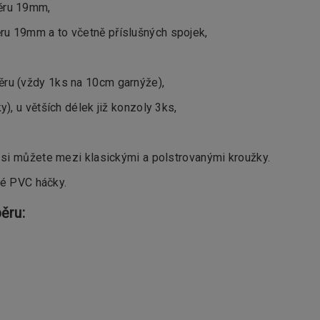
ěru 19mm,
u 19mm a to včetně příslušných spojek,
ru (vždy 1ks na 10cm garnýže),
, u větších délek již konzoly 3ks,
si můžete mezi klasickými a polstrovanými kroužky.
ké PVC háčky.
ěru: