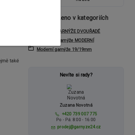
Zboží zařazeno v kategoriích
 design.
KOVOVÉ GARNÝŽE DVOUŘADÉ
vapí.
Dvouřadé garnýže MODERNÍ
Moderní garnýže 19/19mm
ejmě také
Nevíte si rady?
Zuzana Novotná
+420 739 007 775
Po - Pá: 8:00 - 16:00
prodej@garnyze24.cz