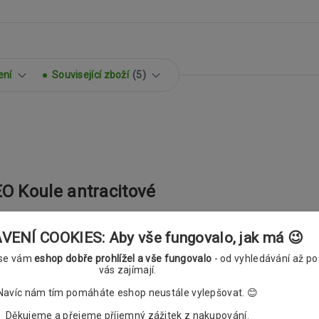
ení
Související zboží
5
O Koule antracitové
ENÍ COOKIES: Aby vše fungovalo, jak má 😉
 se vám
eshop dobře prohlížel a vše fungovalo
- od vyhledávání až po
vás zajímají.
Navíc nám tím pomáháte eshop neustále vylepšovat. 😊
Děkujeme a přejeme příjemný zážitek z nakupování.