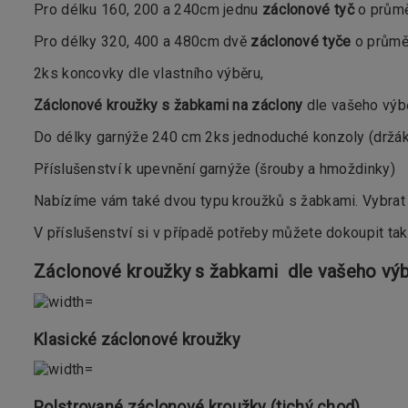
Pro délku 160, 200 a 240cm jednu
záclonové tyč
o prům
Pro délky 320, 400 a 480cm dvě
záclonové tyče
o průměr
2ks koncovky dle vlastního výběru,
Záclonové kroužky s žabkami na záclony
dle vašeho výbě
Do délky garnýže 240 cm 2ks jednoduché konzoly (držáky)
Příslušenství k upevnění garnýže (šrouby a hmoždinky)
Nabízíme vám také dvou typu kroužků s žabkami. Vybrat 
V příslušenství si v případě potřeby můžete dokoupit ta
Záclonové kroužky s žabkami dle vašeho výb
Klasické záclonové kroužky
Polstrované záclonové kroužky (tichý chod)