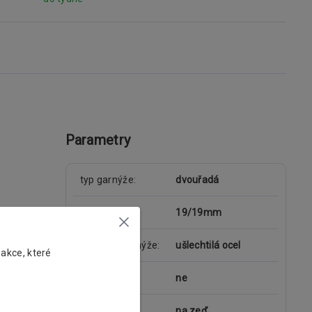
Parametry
typ garnýže
dvouřadá
průměr tyče
19/19mm
materiál garnýže
ušlechtilá ocel
 akce, které
kolejnice
ne
uchycení
na zeď