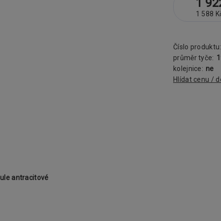
1 92
1 588 K
Číslo produktu
průměr tyče:
kolejnice:
ne
Hlídat cenu / 
le antracitové