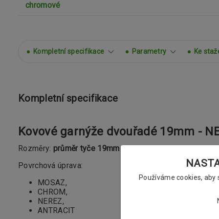
Kompletní specifikace
Parametry
Ke staž
Kompletní specifikace
Kovové garnýže dvouřadé 19mm - NE
Rozměry:
průměr tyče 19mm
NASTAV
Povrchová úprava:
Používáme cookies, aby
MOSAZ,
CHROM,
NEREZ,
ANTRACIT