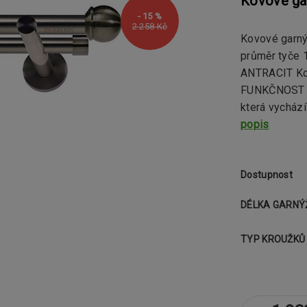
Kovové ga
- 15 %
2 258 Kč
Kovové garný
průměr tyče
ANTRACIT Ko
FUNKČNOST Ko
která vychází
popis
Dostupnost
DÉLKA GARNÝ
TYP KROUŽKŮ