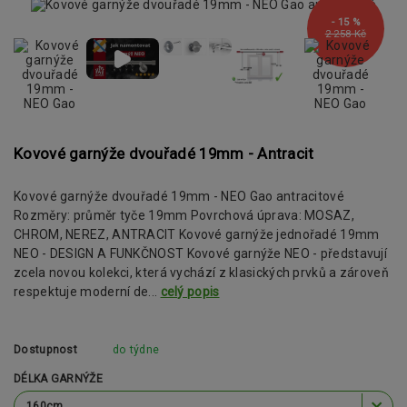
- 15 %
2 258 Kč
Kovové garnýže dvouřadé 19mm - Antracit
Kovové garnýže dvouřadé 19mm - NEO Gao antracitové
Rozměry: průměr tyče 19mm Povrchová úprava: MOSAZ,
CHROM, NEREZ, ANTRACIT Kovové garnýže jednořadé 19mm
NEO - DESIGN A FUNKČNOST Kovové garnýže NEO - představují
zcela novou kolekci, která vychází z klasických prvků a zároveň
respektuje moderní de...
celý popis
Dostupnost
do týdne
DÉLKA GARNÝŽE