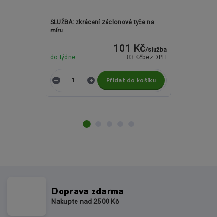
SLUŽBA: zkrácení záclonové tyče na
Kovové garný
míru
Gao antracito
101 Kč
/
služba
83 Kč
do týdne
bez DPH
do týdne
Přidat do košíku
Z
Doprava zdarma
Nakupte nad 2500 Kč