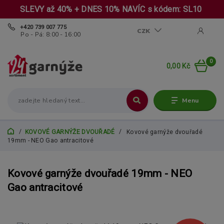
SLEVY až 40% + DNES 10% NAVÍC s kódem: SL10
+420 739 007 775
CZK
Po - Pá: 8:00 - 16:00
0
0,00 Kč
Menu
KOVOVÉ GARNÝŽE DVOUŘADÉ
Kovové garnýže dvouřadé
19mm - NEO Gao antracitové
Kovové garnýže dvouřadé 19mm - NEO
Gao antracitové