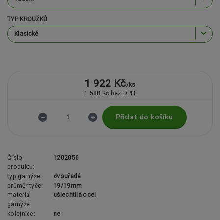
TYP KROUŽKŮ
1 922 Kč
/
ks
1 588 Kč
bez DPH
Přidat do košíku
Číslo
1202056
produktu:
typ garnýže:
dvouřadá
průměr tyče:
19/19mm
materiál
ušlechtilá ocel
garnýže:
kolejnice:
ne