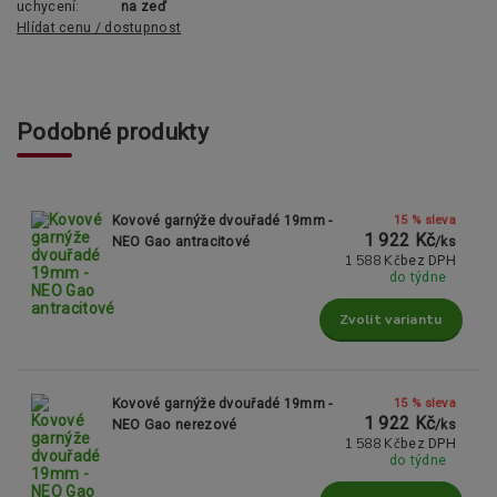
uchycení:
na zeď
Hlídat cenu / dostupnost
Podobné produkty
15 % sleva
Kovové garnýže dvouřadé 19mm -
1 922 Kč
NEO Gao antracitové
/
ks
1 588 Kč
bez DPH
do týdne
Zvolit variantu
15 % sleva
Kovové garnýže dvouřadé 19mm -
1 922 Kč
NEO Gao nerezové
/
ks
1 588 Kč
bez DPH
do týdne