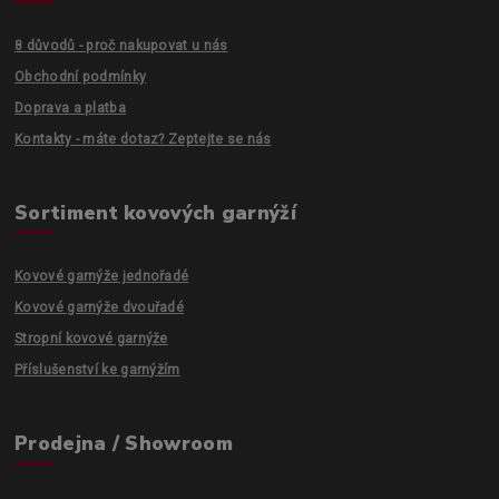
8 důvodů - proč nakupovat u nás
Obchodní podmínky
Doprava a platba
Kontakty - máte dotaz? Zeptejte se nás
Sortiment kovových garnýží
Kovové garnýže jednořadé
Kovové garnýže dvouřadé
Stropní kovové garnýže
Příslušenství ke garnýžím
Prodejna / Showroom