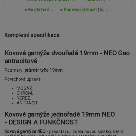
Ke stažení
Související zboží
5
Kompletní specifikace
Kovové garnýže dvouřadé 19mm - NEO Gao
antracitové
Rozměry:
průměr tyče 19mm
Povrchová úprava:
MOSAZ,
CHROM,
NEREZ,
ANTRACIT
Kovové garnýže jednořadé 19mm
NEO
- DESIGN A FUNKČNOST
Kovové garnýže NEO
- představují zcela novou kolekci, která