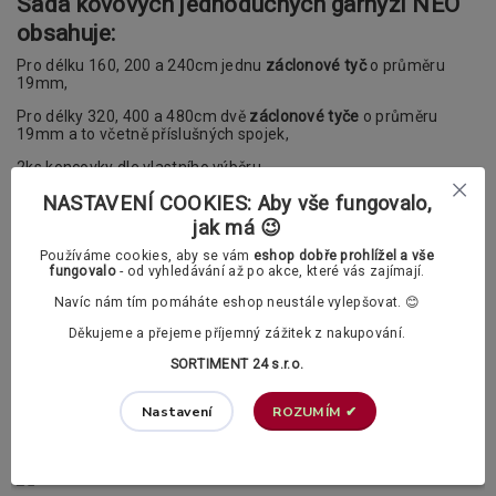
Sada kovových jednoduchých garnýží NEO
obsahuje:
Pro délku 160, 200 a 240cm jednu
záclonové tyč
o průměru
19mm,
Pro délky 320, 400 a 480cm dvě
záclonové tyče
o průměru
19mm a to včetně příslušných spojek,
2ks koncovky dle vlastního výběru,
NASTAVENÍ COOKIES: Aby vše fungovalo,
Záclonové kroužky s žabkami na záclony
dle vašeho výběru
(vždy 1ks na 10cm garnýže),
jak má 😉
Do délky garnýže 240 cm 2ks jednoduché konzoly (držáky), u
Používáme cookies, aby se vám
eshop dobře prohlížel a vše
větších délek již konzoly 3ks,
fungovalo
- od vyhledávání až po akce, které vás zajímají.
Příslušenství k upevnění garnýže (šrouby a hmoždinky)
Navíc nám tím pomáháte eshop neustále vylepšovat. 😊
Děkujeme a přejeme příjemný zážitek z nakupování.
Nabízíme vám také dvou typu kroužků s žabkami. Vybrat si
můžete mezi klasickými a polstrovanými kroužky.
SORTIMENT 24 s.r.o.
V příslušenství si v případě potřeby můžete dokoupit také PVC
háčky.
ROZUMÍM ✔
Nastavení
Záclonové kroužky s žabkami dle vašeho výběru: