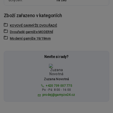
uchycení
na zeď
Zboží zařazeno v kategoriích
KOVOVÉ GARNÝŽE DVOUŘADÉ
Dvouřadé garnýže MODERNÍ
Moderní garnýže 19/19mm
Nevíte si rady?
Zuzana Novotná
+420 739 007 775
Po - Pá: 8:00 - 16:00
prodej@garnyze24.cz