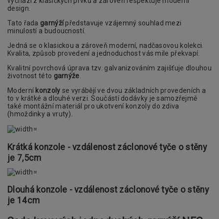
vychází z klasických prvků a zároveň respektuje moderní
design.
Tato řada
garnýží
představuje vzájemný souhlad mezi
minulostí a budoucností.
Jedná se o klasickou a zároveň moderní, nadčasovou kolekci.
Kvalita, způsob provedení a jednoduchost vás mile překvapí.
Kvalitní povrchová úprava tzv. galvanizováním zajišťuje dlouhou
životnost této
garnýže
.
Moderní
konzoly
se vyrábějí ve dvou základních provedeních a
to v krátké a dlouhé verzi. Součástí dodávky je samozřejmě
také montážní materiál pro ukotvení konzoly do zdiva
(hmoždinky a vruty).
Krátká konzole - vzdálenost záclonové tyče o stěny
je 7,5cm
Dlouhá konzole - vzdálenost záclonové tyče o stěny
je 14cm