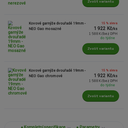
Zvolit variantu
15 % sleva
Kovové garnýže dvouřadé 19mm -
1 922 Kč
NEO Gao mosazné
/
ks
1 588 Kč
bez DPH
do týdne
Zvolit variantu
15 % sleva
Kovové garnýže dvouřadé 19mm -
1 922 Kč
NEO Gao chromové
/
ks
1 588 Kč
bez DPH
do týdne
Zvolit variantu
Kompletní specifikace
Parametry