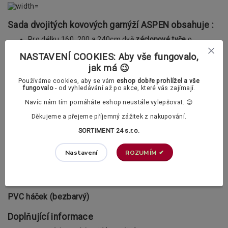
Sada dvojitých kovových garnýží ASPEN obsahuje :
Pro délku 160, 200 a 240cm dvě
záclonové tyče
o
průměru 19mm,
Pro délky 320, 400 a 480cm čtyři
záclonové tyče
o
NASTAVENÍ COOKIES: Aby vše fungovalo,
průměru 19mm a to včetně příslušných spojek,
jak má 😉
Dvě koncovky dle vlastního výběru + dvě koncovky LUNA
Žabky nebo PVC háčky dle vašeho výběru (vždy 1ks na
Používáme cookies, aby se vám
eshop dobře prohlížel a vše
10cm garnýže),
fungovalo
- od vyhledávání až po akce, které vás zajímají.
Do délky garnýže 240 cm dvě
dvojité konzoly
(držáky), u
Navíc nám tím pomáháte eshop neustále vylepšovat. 😊
větších délek již konzoly tři,
Příslušenství k upevnění garnýže (šrouby a hmoždinky)
Děkujeme a přejeme příjemný zážitek z nakupování.
Žabky a PVC háčky dle vašeho výběru :
SORTIMENT 24 s.r.o.
ROZUMÍM ✔
Nastavení
PVC žabka (bezbarvá)
PVC háček (bezbarvý)
Doplňující informace