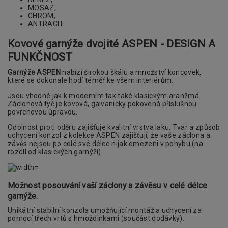
MOSAZ,
CHROM,
ANTRACIT
Kovové garnýže dvojité ASPEN - DESIGN A
FUNKČNOST
Garnýže ASPEN
nabízí širokou škálu a množství koncovek,
které se dokonale hodí téměř ke všem interiérům.
Jsou vhodné jak k moderním tak také klasickým aranžmá.
Záclonová tyč je kovová, galvanicky pokovená příslušnou
povrchovou úpravou.
Odolnost proti oděru zajišťuje kvalitní vrstva laku. Tvar a způsob
uchycení konzol z kolekce ASPEN zajišťují, že vaše záclona a
závěs nejsou po celé své délce nijak omezeni v pohybu (na
rozdíl od klasických garnýží).
Možnost posouvání vaší záclony a závěsu v celé délce
garnýže.
Unikátní stabilní konzola umožńující montáž a uchycení za
pomocí třech vrtů s hmoždinkami (součást dodávky).