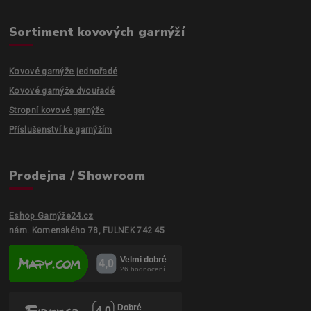
Sortiment kovových garnýží
Kovové garnýže jednořadé
Kovové garnýže dvouřadé
Stropní kovové garnýže
Příslušenství ke garnýžím
Prodejna / Showroom
Eshop Garnýže24.cz
nám. Komenského 78, FULNEK 742 45