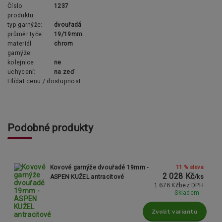
Číslo
1237
produktu:
typ garnýže:
dvouřadá
průměr tyče:
19/19mm
materiál
chrom
garnýže:
kolejnice:
ne
uchycení:
na zeď
Hlídat cenu / dostupnost
Podobné produkty
11 % sleva
Kovové garnýže dvouřadé 19mm -
2 028 Kč
ASPEN KUŽEL antracitové
/
ks
1 676 Kč
bez DPH
Skladem
Zvolit variantu