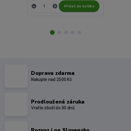
Přidat do košíku
Z
Doprava zdarma
Nakupte nad 2500 Kč
Prodloužená záruka
Vraťte zboží do 30 dnů
Rozvoz i na Slovensko