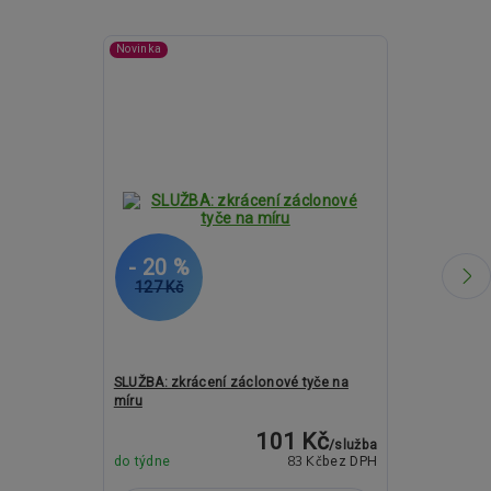
Novinka
- 20 %
- 11 %
127 Kč
2 290 Kč
SLUŽBA: zkrácení záclonové tyče na
Kovové garný
míru
ASPEN KUŽEL 
101 Kč
/
služba
83 Kč
do týdne
bez DPH
Skladem