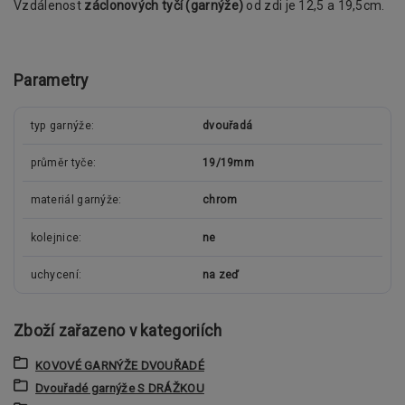
Vzdálenost
záclonových tyčí (garnýže)
od zdi je 12,5 a 19,5cm.
Parametry
typ garnýže
dvouřadá
průměr tyče
19/19mm
materiál garnýže
chrom
kolejnice
ne
uchycení
na zeď
Zboží zařazeno v kategoriích
KOVOVÉ GARNÝŽE DVOUŘADÉ
Dvouřadé garnýže S DRÁŽKOU