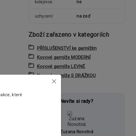
kolejnice
ne
uchycení
na zeď
Zboží zařazeno v kategoriích
PŘÍSLUŠENSTVÍ ke garnýžím
Kovové garnýže MODERNÍ
Kovové garnýže LEVNÉ
Kovové garnýže S DRÁŽKOU
 akce, které
Nevíte si rady?
Zuzana Novotná