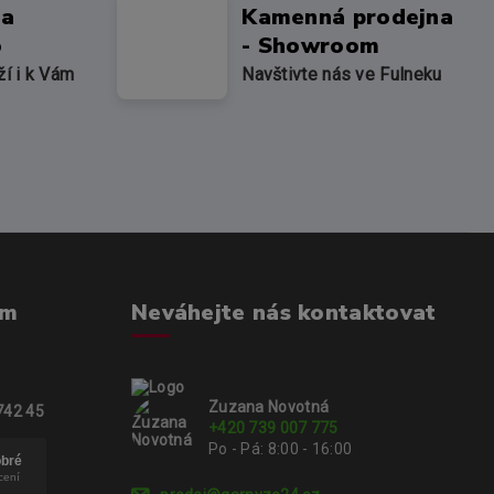
na
Kamenná prodejna
o
- Showroom
ží i k Vám
Navštivte nás ve Fulneku
om
Neváhejte nás kontaktovat
Zuzana Novotná
742 45
+420 739 007 775
Po - Pá: 8:00 - 16:00