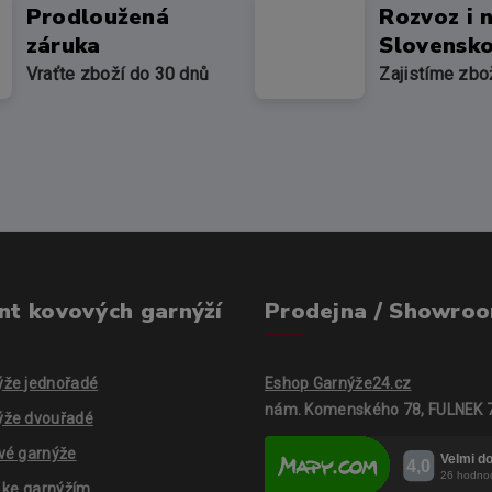
Prodloužená
Rozvoz i 
záruka
Slovensk
Vraťte zboží do 30 dnů
Zajistíme zbo
nt kovových garnýží
Prodejna / Showro
ýže jednořadé
Eshop Garnýže24.cz
nám. Komenského 78, FULNEK 
ýže dvouřadé
vé garnýže
í ke garnýžím