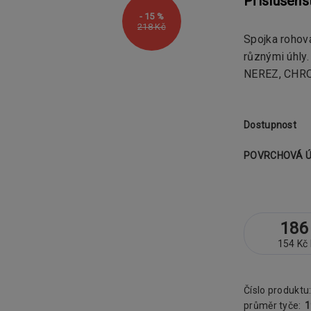
Příslušens
- 15 %
218 Kč
Spojka rohov
různými úhly
NEREZ, CHR
Dostupnost
POVRCHOVÁ 
186
154 Kč
Číslo produktu
průměr tyče: