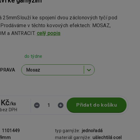
tví ke garnýžím
á 25mmSlouží ke spojení dvou záclonových tyčí pod
. Prodáváme v těchto kovových efektech: MOSAZ,
OM a ANTRACIT.
celý popis
do týdne
ÚPRAVA
 Kč
/
ks
Přidat do košíku
bez DPH
:
1101449
typ garnýže:
jednořadá
19mm
materiál garnýže:
ušlechtilá ocel