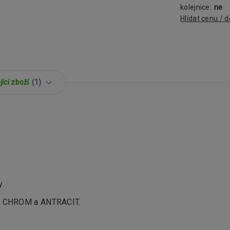
kolejnice:
ne
Hlídat cenu / 
ící zboží
1
y.
Z, CHROM a ANTRACIT.