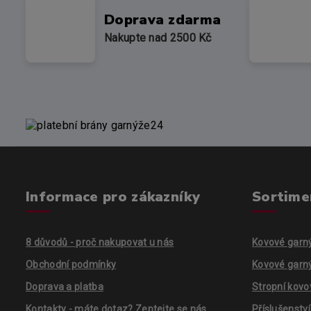
Doprava zdarma
Nakupte nad 2500 Kč
Informace pro zákazníky
Sortime
8 důvodů - proč nakupovat u nás
Kovové garn
Obchodní podmínky
Kovové garn
Doprava a platba
Stropní kovo
Kontakty - máte dotaz? Zeptejte se nás
Příslušenstv