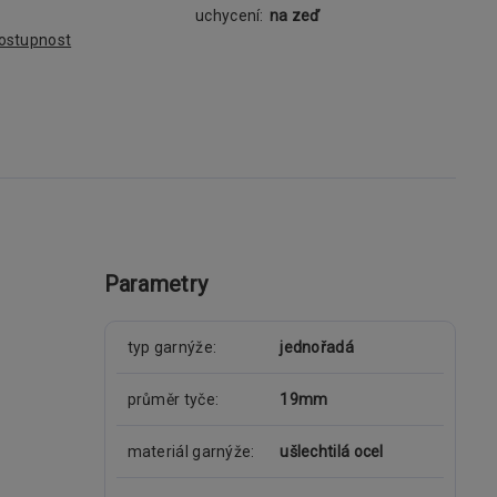
uchycení:
na zeď
dostupnost
Parametry
typ garnýže
jednořadá
průměr tyče
19mm
materiál garnýže
ušlechtilá ocel