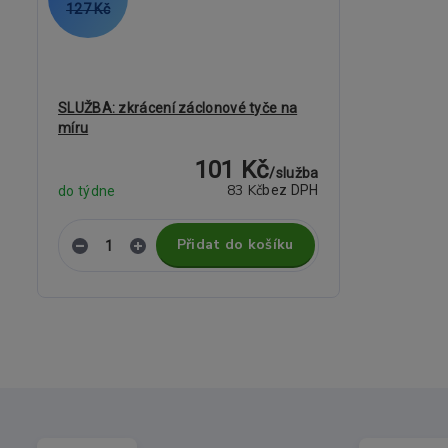
127 Kč
SLUŽBA: zkrácení záclonové tyče na
míru
101 Kč
/
služba
83 Kč
bez DPH
do týdne
Přidat do košíku