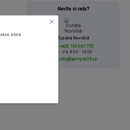
Nevíte si rady?
 tří
 akce, které
Zuzana Novotná
+420 739 007 775
Po - Pá: 8:00 - 16:00
prodej@garnyze24.cz
strovanými