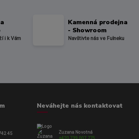
na
Kamenná prodejna
o
- Showroom
ží i k Vám
Navštivte nás ve Fulneku
om
Neváhejte nás kontaktovat
Zuzana Novotná
742 45
+420 739 007 775