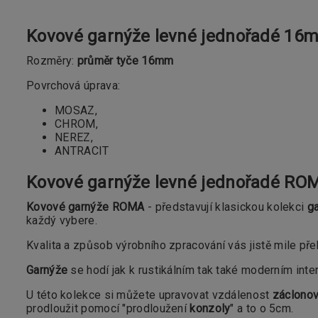
Kovové garnýže levné jednořadé 1
Rozměry:
průměr tyče 16mm
Povrchová úprava:
MOSAZ,
CHROM,
NEREZ,
ANTRACIT
Kovové garnýže levné jednořadé
ROM
Kovové garnýže ROMA
- představují klasickou kolekci
ga
každý vybere.
Kvalita a způsob výrobního zpracování vás jistě mile pře
Garnýže
se hodí jak k rustikálním tak také moderním inte
U této kolekce si můžete upravovat vzdálenost
záclonov
prodloužit pomocí "prodloužení
konzoly
" a to o 5cm.