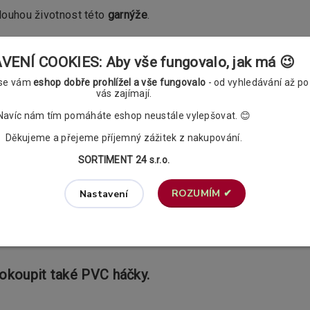
dlouhou životnost této
garnýže
.
ENÍ COOKIES: Aby vše fungovalo, jak má 😉
vé tyče
o stěny je 12,5cm.
Konzoly
se přichycují do zdi pomocí
 se vám
eshop dobře prohlížel a vše fungovalo
- od vyhledávání až po
vás zajímají.
Navíc nám tím pomáháte eshop neustále vylepšovat. 😊
 průměru 16mm.
Děkujeme a přejeme příjemný zážitek z nakupování.
průměru 16mm a to včetně příslušných spojek.
SORTIMENT 24 s.r.o.
o výběru (vždy 1ks na 10cm garnýže)
držáky),
ROZUMÍM ✔
Nastavení
nky)
 žabkami na záclony
. Vybrat si můžete mezi klasickými a pol
dokoupit také PVC háčky.