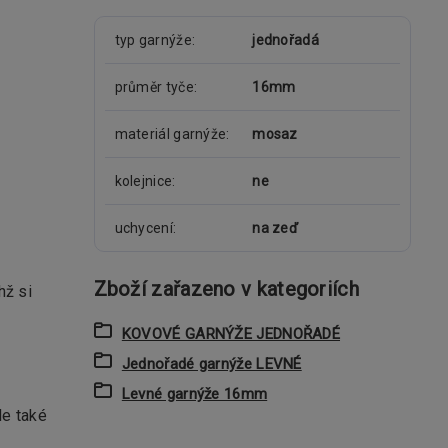
typ garnýže
jednořadá
průměr tyče
16mm
materiál garnýže
mosaz
kolejnice
ne
uchycení
na zeď
Zboží zařazeno v kategoriích
hž si
KOVOVÉ GARNÝŽE JEDNOŘADÉ
Jednořadé garnýže LEVNÉ
Levné garnýže 16mm
le také