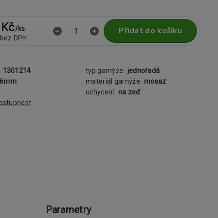
 Kč
/
ks
Přidat do košíku
bez DPH
:
1301214
typ garnýže:
jednořadá
16mm
materiál garnýže:
mosaz
uchycení:
na zeď
dostupnost
Parametry