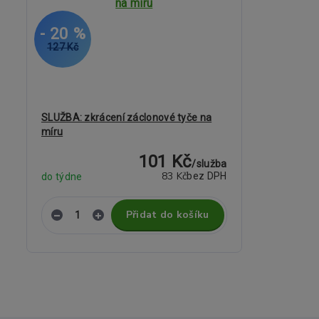
- 20 %
127 Kč
SLUŽBA: zkrácení záclonové tyče na
míru
101 Kč
/
služba
83 Kč
bez DPH
do týdne
Přidat do košíku