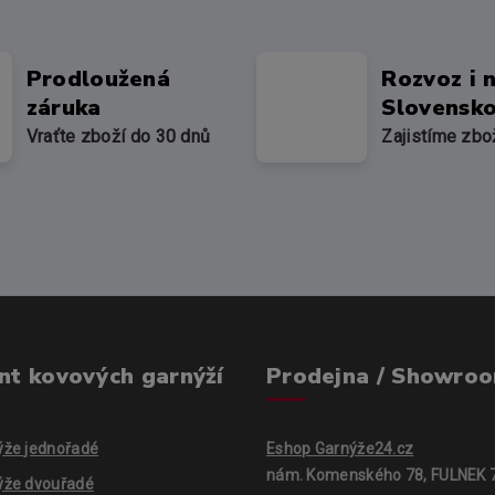
Prodloužená
Rozvoz i 
záruka
Slovensk
Vraťte zboží do 30 dnů
Zajistíme zbo
nt kovových garnýží
Prodejna / Showro
ýže jednořadé
Eshop Garnýže24.cz
nám. Komenského 78, FULNEK 
ýže dvouřadé