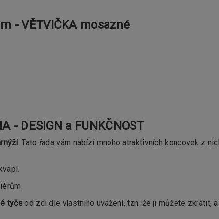
6mm - VĚTVIČKA mosazné
A - DESIGN a FUNKČNOST
rnýží
. Tato řada vám nabízí mnoho atraktivních koncovek z nic
kvapí.
riérům.
é tyče
od zdi dle vlastního uvážení, tzn. že ji můžete zkrátit, a