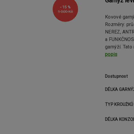
Garnýž le
- 15 %
1 000 Kč
Kovové garn
Rozměry: pr
NEREZ, ANTR
a FUNKČNOST 
garnýží. Tato
popis
Dostupnost
DÉLKA GARNÝ
TYP KROUŽKŮ
DÉLKA KONZO