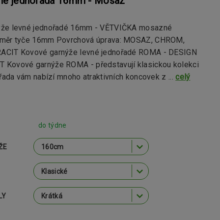
vné jednořadá 16mm - Mosaz
ýže levné jednořadé 16mm - VĚTVIČKA mosazné
ůměr tyče 16mm Povrchová úprava: MOSAZ, CHROM,
ACIT Kovové garnýže levné jednořadé ROMA - DESIGN
Kovové garnýže ROMA - představují klasickou kolekci
 řada vám nabízí mnoho atraktivních koncovek z ...
celý
do týdne
ŽE
LY