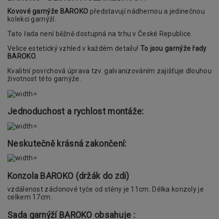
Kovové garnýže BAROKO
představují nádhernou a jedinečnou
kolekci garnýží.
Tato řada není běžně dostupná na trhu v České Republice.
Velice estetický vzhled v každém detailu!
To jsou garnýže řady
BAROKO
.
Kvalitní povrchová úprava tzv. galvanizováním zajišťuje dlouhou
životnost této garnýže.
Jednoduchost a rychlost montáže:
Neskutečně krásná zakončení:
Konzola BAROKO (držák do zdi)
vzdálenost záclonové tyče od stěny je 11cm. Délka konzoly je
celkem 17cm.
Sada garnýží BAROKO obsahuje :