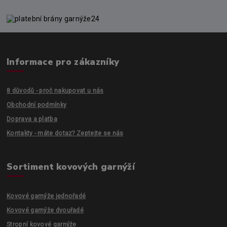
Informace pro zákazníky
8 důvodů - proč nakupovat u nás
Obchodní podmínky
Doprava a platba
Kontakty - máte dotaz? Zeptejte se nás
Sortiment kovových garnýží
Kovové garnýže jednořadé
Kovové garnýže dvouřadé
Stropní kovové garnýže