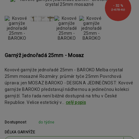
- 32 %
2 478 Kč
Garnýž jednořadá 25mm - Mosaz
Kovové garnýže jednořadé 25mm - BAROKO Melba crystal
25mm mosazné Rozměry: průměr tyče 25mm Povrchová
úprava: jen MOSAZ BAROKO - DESIGN A JEDINEČNOST: Kovové
garnýže BAROKO představují nádhernou a jedinečnou kolekci
garnýží. Tato řada není běžně dostupná na trhu v České
Republice. Velice estetický v...
celý popis
Dostupnost
do týdne
DÉLKA GARNÝŽE