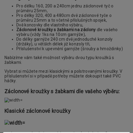
Pro délku 160, 200 a 240cm jednu záclonové tyč o
průměru 25mm,
Pro délky 320, 400 a 480cm dvě záclonové tyče o
průměru 25mm a to včetně příslušných spojek,
Dvě koncovky dle vlastního výběru,
Záclonové kroužky s žabkami na záclony
dle vašeho
výběru (vždy 1ks na 10cm garnýže),
Do délky garnýže 240 cm dvě jednoduché konzoly
(držáky), u větších délek již konzoly tři,
Příslušenství k upevnění garnýže (šrouby a hmoždinky)
Nabízíme vám také možnost výběru dvou typu kroužků s
žabkami.
Vybrat si můžete mezi klasickými a polstrovanými kroužky. V
příslušenství si v případě potřeby můžete dokoupit také PVC
háčky.
Záclonové kroužky s žabkami dle vašeho výběru:
Klasické záclonové kroužky