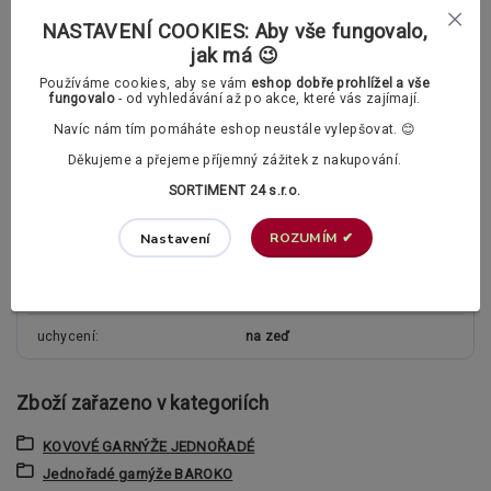
Polstrované záclonové kroužky (tichý chod)
NASTAVENÍ COOKIES: Aby vše fungovalo,
jak má 😉
Používáme cookies, aby se vám
eshop dobře prohlížel a vše
Parametry
fungovalo
- od vyhledávání až po akce, které vás zajímají.
Navíc nám tím pomáháte eshop neustále vylepšovat. 😊
typ garnýže
jednořadá
Děkujeme a přejeme příjemný zážitek z nakupování.
SORTIMENT 24 s.r.o.
průměr tyče
25mm
ROZUMÍM ✔
Nastavení
materiál garnýže
mosaz
kolejnice
ne
uchycení
na zeď
Zboží zařazeno v kategoriích
KOVOVÉ GARNÝŽE JEDNOŘADÉ
Jednořadé garnýže BAROKO