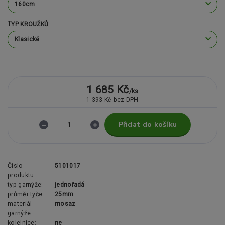
TYP KROUŽKŮ
1 685 Kč
/
ks
1 393 Kč
bez DPH
Přidat do košíku
Číslo
5101017
produktu:
typ garnýže:
jednořadá
průměr tyče:
25mm
materiál
mosaz
garnýže:
kolejnice:
ne