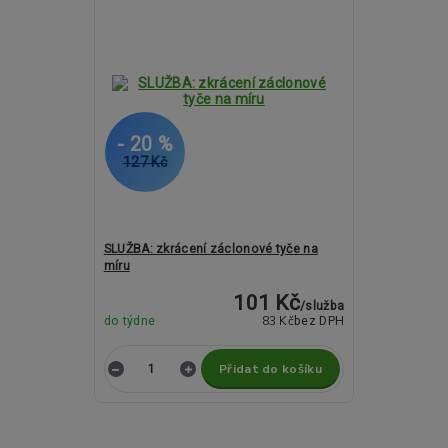
- 20 %
127 Kč
SLUŽBA: zkrácení záclonové tyče na
míru
101 Kč
/
služba
83 Kč
do týdne
bez DPH
Přidat do košíku