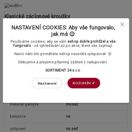
Klasické záclonové kroužky
NASTAVENÍ COOKIES: Aby vše fungovalo,
jak má 😉
Polstrované záclonové kroužky (tichý chod)
Používáme cookies, aby se vám
eshop dobře prohlížel a vše
fungovalo
- od vyhledávání až po akce, které vás zajímají.
Navíc nám tím pomáháte eshop neustále vylepšovat. 😊
Děkujeme a přejeme příjemný zážitek z nakupování.
Parametry
SORTIMENT 24 s.r.o.
typ garnýže
jednořadá
ROZUMÍM ✔
Nastavení
průměr tyče
25mm
materiál garnýže
mosaz
kolejnice
ne
uchycení
na zeď