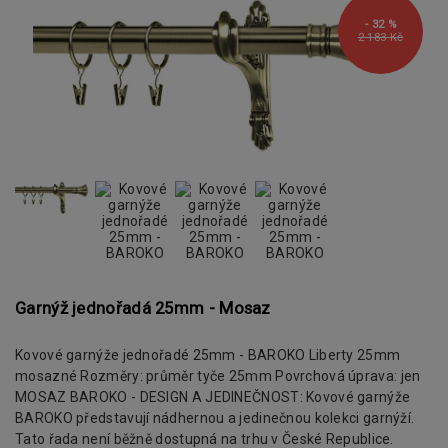
- 32 %
2 183 Kč
Garnýž jednořadá 25mm - Mosaz
Kovové garnýže jednořadé 25mm - BAROKO Liberty 25mm
mosazné Rozměry: průměr tyče 25mm Povrchová úprava: jen
MOSAZ BAROKO - DESIGN A JEDINEČNOST: Kovové garnýže
BAROKO představují nádhernou a jedinečnou kolekci garnýží.
Tato řada není běžně dostupná na trhu v České Republice.