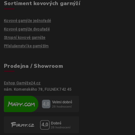
Sortiment kovových garnýží
Kovové garnýže jednořadé
Kovové garnýže dvouřadé
Stropní kovové garnýže
Příslušenství ke garnýžím
Prodejna / Showroom
Eshop Garnýže24.cz
nám. Komenského 78, FULNEK 742 45