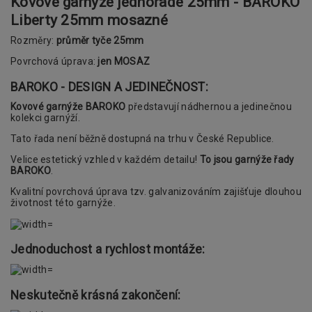
Kovové garnýže jednořadé 25mm - BAROKO
Liberty 25mm mosazné
Rozměry:
průměr tyče 25mm
Povrchová úprava:
jen MOSAZ
BAROKO - DESIGN A JEDINEČNOST:
Kovové garnýže BAROKO
představují nádhernou a jedinečnou
kolekci garnýží.
Tato řada není běžně dostupná na trhu v České Republice.
Velice estetický vzhled v každém detailu!
To jsou garnýže řady
BAROKO
.
Kvalitní povrchová úprava tzv. galvanizováním zajišťuje dlouhou
životnost této garnýže.
Jednoduchost a rychlost montáže:
Neskutečně krásná zakončení: