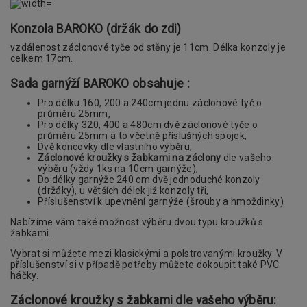
Konzola BAROKO (držák do zdi)
vzdálenost záclonové tyče od stěny je 11cm. Délka konzoly je
celkem 17cm.
Sada garnýží BAROKO obsahuje :
Pro délku 160, 200 a 240cm jednu záclonové tyč o
průměru 25mm,
Pro délky 320, 400 a 480cm dvě záclonové tyče o
průměru 25mm a to včetně příslušných spojek,
Dvě koncovky dle vlastního výběru,
Záclonové kroužky s žabkami na záclony
dle vašeho
výběru (vždy 1ks na 10cm garnýže),
Do délky garnýže 240 cm dvě jednoduché konzoly
(držáky), u větších délek již konzoly tři,
Příslušenství k upevnění garnýže (šrouby a hmoždinky)
Nabízíme vám také možnost výběru dvou typu kroužků s
žabkami.
Vybrat si můžete mezi klasickými a polstrovanými kroužky. V
příslušenství si v případě potřeby můžete dokoupit také PVC
háčky.
Záclonové kroužky s žabkami dle vašeho výběru: