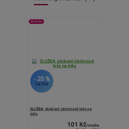
Novinka
- 20 %
127 Kč
SLUŽBA: zkrácení záclonové tyče na
míru
101 Kč
/
služba