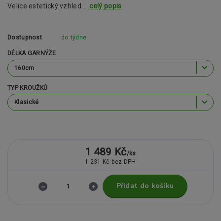
Velice estetický vzhled ...
celý popis
Dostupnost
do týdne
DÉLKA GARNÝŽE
TYP KROUŽKŮ
1 489 Kč
/
ks
1 231 Kč
bez DPH
Přidat do košíku