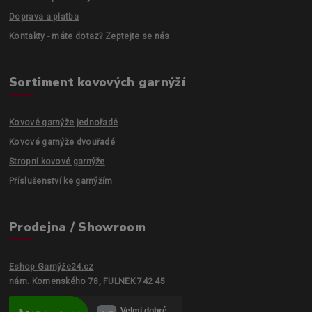
Doprava a platba
Kontakty - máte dotaz? Zeptejte se nás
Sortiment kovových garnýží
Kovové garnýže jednořadé
Kovové garnýže dvouřadé
Stropní kovové garnýže
Příslušenství ke garnýžím
Prodejna / Showroom
Eshop Garnýže24.cz
nám. Komenského 78, FULNEK 742 45