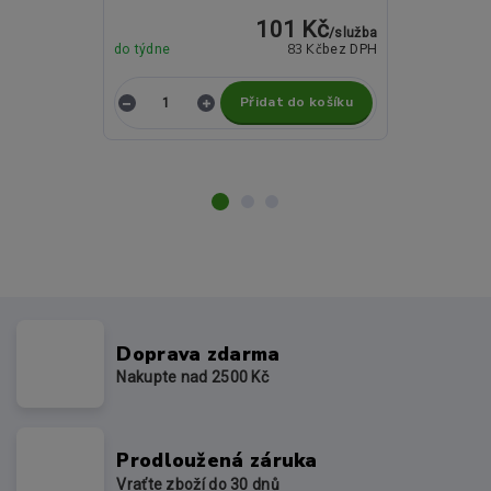
101 Kč
/
služba
Momentálně
83 Kč
do týdne
bez DPH
nedostupné
Přidat do košíku
Z
Doprava zdarma
Nakupte nad 2500 Kč
Prodloužená záruka
Vraťte zboží do 30 dnů