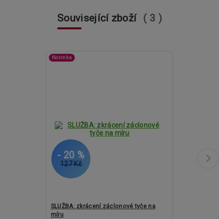
Související zboží
3
Novinka
- 20 %
- 21 %
127 Kč
1 981 Kč
SLUŽBA: zkrácení záclonové tyče na
Kovové garnýž
míru
BROOKLYN Co