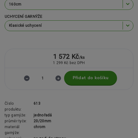
UCHYCENÍ GARNÝŽE
1 572 Kč
/
ks
1 299 Kč
bez DPH
Přidat do košíku
Číslo
613
produktu:
typ garnýže:
jednořadá
průměr tyče:
20/20mm
materiál
chrom
garnýže: