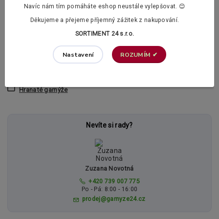
Navíc nám tím pomáháte eshop neustále vylepšovat. 😊
provedení
hranaté
Děkujeme a přejeme příjemný zážitek z nakupování.
SORTIMENT 24 s.r.o.
Zboží zařazeno v kategoriích
ROZUMÍM ✔
Nastavení
KOVOVÉ GARNÝŽE JEDNOŘADÉ
Jednořadé garnýže HRANATÉ
Hranaté garnýže
Nevíte si rady?
Zuzana Novotná
+420 739 007 775
Po - Pá: 8:00 - 16:00
prodej@garnyze24.cz