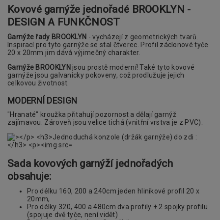
Kovové garnýže jednořadé BROOKLYN -
DESIGN A FUNKČNOST
Garnýže řady BROOKLYN
- vycházejí z geometrických tvarů.
Inspirací pro tyto garnýže se stal čtverec. Profil záclonové tyče
20 x 20mm jim dává výjimečný charakter.
Garnýže BROOKLYN
jsou prostě moderní! Také tyto kovové
garnýže jsou galvanicky pokoveny, což prodlužuje jejich
celkovou životnost.
MODERNÍ DESIGN
"Hranaté" kroužka přitahují pozornost a dělají garnýž
zajímavou. Zároveň jsou velice tichá (vnitřní vrstva je z PVC).
Sada kovových garnýží jednořadých
obsahuje:
Pro délku 160, 200 a 240cm jeden hliníkové profil 20 x
20mm,
Pro délky 320, 400 a 480cm dva profily + 2 spojky profilu
(spojuje dvě tyče, není vidět)