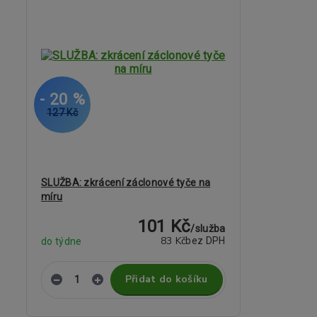
- 20 %
127 Kč
SLUŽBA: zkrácení záclonové tyče na
míru
101 Kč
/
služba
83 Kč
bez DPH
do týdne
Přidat do košíku