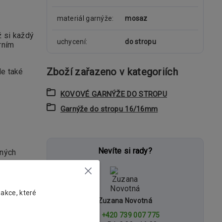
materiál garnýže
mosaz
ž si každý
uchycení
do stropu
rním
Zboží zařazeno v kategoriích
le také
KOVOVÉ GARNÝŽE DO STROPU
Garnýže do stropu 16/16mm
Nevíte si rady?
šných
 akce, které
Zuzana Novotná
+420 739 007 775
roužky. V