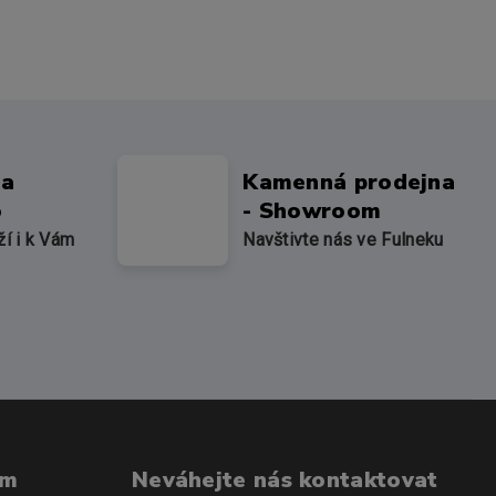
na
Kamenná prodejna
o
- Showroom
ží i k Vám
Navštivte nás ve Fulneku
om
Neváhejte nás kontaktovat