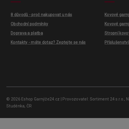
8 důvodů - proč nakupovat u nás
Kovové garn
Obchodní podmínky
Kovové garn
Doprava a platba
Stropní kovo
Kontakty - máte dotaz? Zeptejte se nás
Příslušenstv
© 2026 Eshop Garnýže24.cz | Provozovatel: Sortiment 24 s.r.o., 
Studénka, ČR