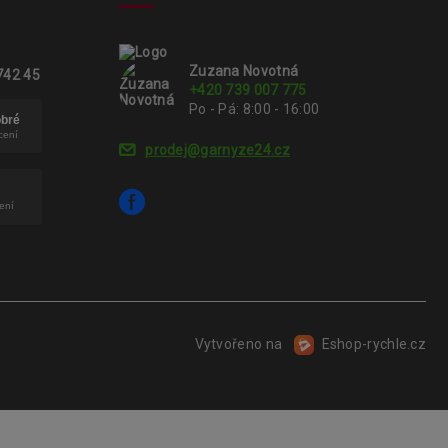
Zuzana Novotná
742 45
+420 739 007 775
Po - Pá: 8:00 - 16:00
prodej@garnyze24.cz
Vytvořeno na
Eshop-rychle.cz