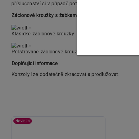
příslušenství si v případě potřeby můžete dokoupit také
Záclonové kroužky s žabkami dle vašeho výběru:
Klasické záclonové kroužky
Polstrované záclonové kroužky (tichý chod)
Doplňující informace
Konzoly lze dodatečně zkracovat a prodlužovat.
Novinka