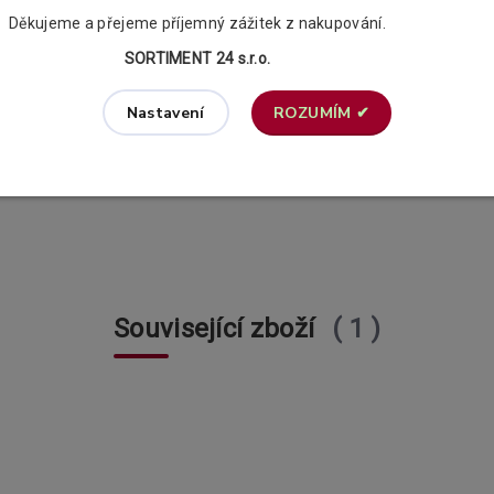
 PVC háčky.
Děkujeme a přejeme příjemný zážitek z nakupování.
SORTIMENT 24 s.r.o.
ROZUMÍM ✔
Nastavení
Související zboží
1