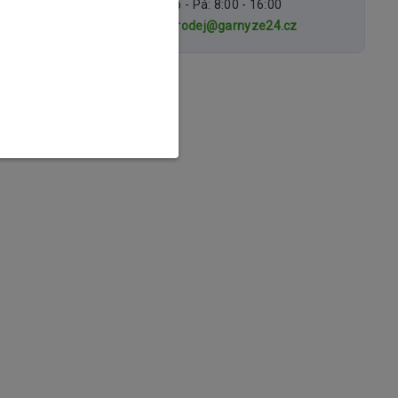
Po - Pá: 8:00 - 16:00
prodej@garnyze24.cz