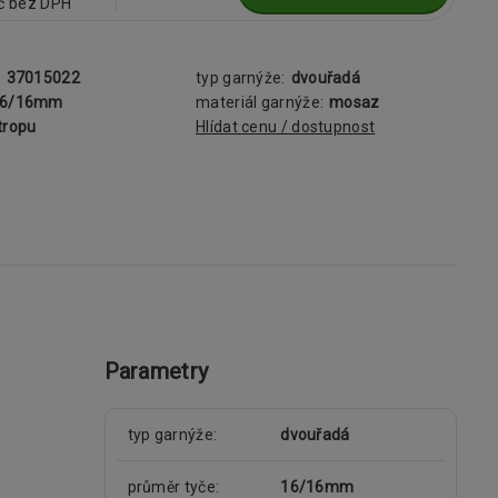
č
bez DPH
:
37015022
typ garnýže:
dvouřadá
16/16mm
materiál garnýže:
mosaz
tropu
Hlídat cenu / dostupnost
Parametry
typ garnýže
dvouřadá
průměr tyče
16/16mm