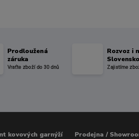
Prodloužená
Rozvoz i 
záruka
Slovensk
Vraťte zboží do 30 dnů
Zajistíme zbo
nt kovových garnýží
Prodejna / Showro