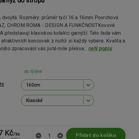
arnýž do stropu
dvojitá: Rozměry: průměr tyčí 16 a 16mm Povrchová
SAZ, CHROM ROMA - DESIGN A FUNKČNOSTKovové
 představují klasickou kolekci garnýží. Tato řada vám
atraktivních koncovek z nichž si každý vybere. Kvalita a
ího zpracování vás jistě mile překva...
celý popis
do týdne
ŽE
7 Kč
/
ks
Přidat do košíku