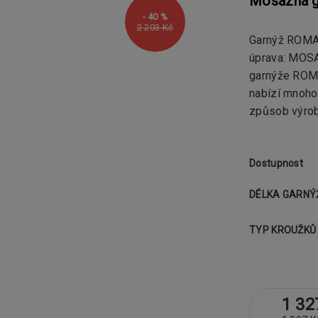
Mosazná g
- 40 %
2 203 Kč
Garnýž ROMA 
úprava: MO
garnýže ROMA
nabízí mnoho 
způsob výrobn
Dostupnost
DÉLKA GARNÝ
TYP KROUŽKŮ
1 32