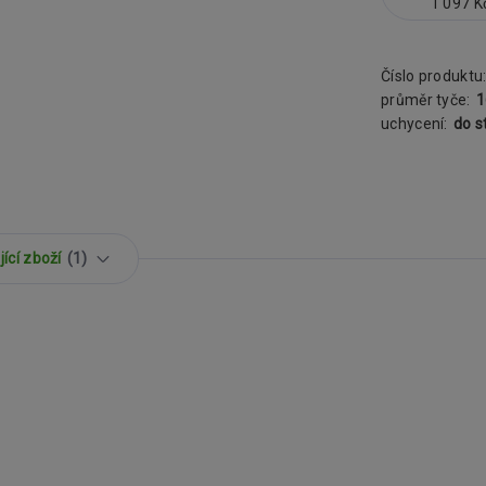
1 097 K
Číslo produktu
průměr tyče:
uchycení:
do s
ící zboží
1