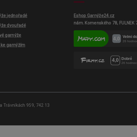
ýže jednořadé
Eshop Garnýže24.cz
nám. Komenského 78, FULNEK 
ýže dvouřadé
vé garnýže
í ke garnýžím
Na Trávníkách 959, 742 13