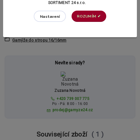
uchycení
do stropu
SORTIMENT 24 s.r.o.
ROZUMÍM ✔
Nastavení
Zboží zařazeno v kategoriích
KOVOVÉ GARNÝŽE DO STROPU
Garnýže do stropu 16/16mm
Nevíte si rady?
Zuzana Novotná
+420 739 007 775
Po - Pá: 8:00 - 16:00
prodej@garnyze24.cz
Související zboží
1