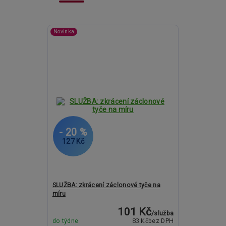
Novinka
- 20 %
127 Kč
SLUŽBA: zkrácení záclonové tyče na
míru
101 Kč
/
služba
83 Kč
do týdne
bez DPH