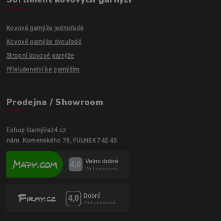
Kovové garnýže jednořadé
Kovové garnýže dvouřadé
Stropní kovové garnýže
Příslušenství ke garnýžím
Prodejna / Showroom
Eshop Garnýže24.cz
nám. Komenského 78, FULNEK 742 45