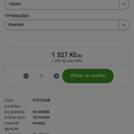
TYP KROUŽKŮ
1 327 Kč
/
ks
1 097 Kč
bez DPH
Přidat do košíku
Číslo
37015008
produktu:
typ garnýže:
dvouřadá
průměr tyče:
16/16mm
materiál
mosaz
garnýže: