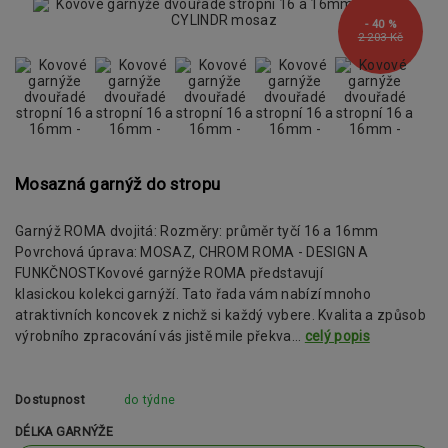
- 40 %
2 203 Kč
Mosazná garnýž do stropu
Garnýž ROMA dvojitá: Rozměry: průměr tyčí 16 a 16mm
Povrchová úprava: MOSAZ, CHROM ROMA - DESIGN A
FUNKČNOSTKovové garnýže ROMA představují
klasickou kolekci garnýží. Tato řada vám nabízí mnoho
atraktivních koncovek z nichž si každý vybere. Kvalita a způsob
výrobního zpracování vás jistě mile překva...
celý popis
Dostupnost
do týdne
DÉLKA GARNÝŽE