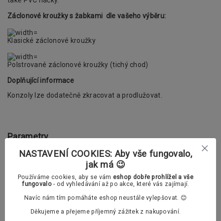
také PVC háčky.
Záclonové kroužky s žabkami dle vašeho výběru:
Klasické záclonové kroužky
Polstrované záclonové kroužky (tichý chod)
Doplňující informace
Konzoly lze dodatečně zkracovat a prodlužovat.
Parametry
NASTAVENÍ COOKIES: Aby vše fungovalo,
typ garnýže
dvouřadá
jak má 😉
Používáme cookies, aby se vám
eshop dobře prohlížel a vše
průměr tyče
16/16mm
fungovalo
- od vyhledávání až po akce, které vás zajímají.
Navíc nám tím pomáháte eshop neustále vylepšovat. 😊
materiál garnýže
mosaz
Děkujeme a přejeme příjemný zážitek z nakupování.