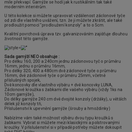
mile překvapí. Garnýže se hodí jak k rustikálním tak také
moderním interiérům.
U této kolekce si můžete upravovat vzdálenost záclonové tyče
od zdi dle vlastního uvážení, tzn. že ji můžete zkrátit, ale také
prodloužit pomocí "prodloužení konzoly" a to o 5cm.
Kvalitní povrchová úprava tzv. galvanizováním zajišťuje dlouhou
životnost této garnýže.
Sada garnýží NEO obsahuje :
Pro délku 160, 200 a 240cm jednu záclonovou tyč o průměru
16mm, jednu o průměru 16mm,
Pro délky 320, 400 a 480cm dvě záclonové tyče o průměru
16mm, dvě záclonové tyče o průměru 25mm, včetně
příslušných spojek,
Dvě koncovky dle vlastního výběru + dvě koncovky LUNA
,
Záclonové kroužka s žabkami dle vašeho výběru (vždy 1ks na
10cm garnýže),
Do délky garnýže 240 cm dvě dvojité konzoly (držáky), u větších
délek již konzoly tři,
Příslušenství k upevnění garnýže (
šrouby a hmoždinky)
Nabízíme vám také možnost výběru dvou typu kroužků s
žabkami. Vybrat si můžete mezi klasickými a polstrovanými
kroužky. V příslušenství si v případě potřeby můžete dokoupit