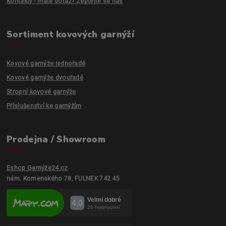
Kontakty - máte dotaz? Zeptejte se nás
Sortiment kovových garnýží
Kovové garnýže jednořadé
Kovové garnýže dvouřadé
Stropní kovové garnýže
Příslušenství ke garnýžím
Prodejna / Showroom
Eshop Garnýže24.cz
nám. Komenského 78, FULNEK 742 45