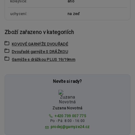
kolejnice
ano
uchycení
na zeď
Zboží zařazeno v kategoriích
KOVOVÉ GARNÝŽE DVOUŘADÉ
Dvouřadé garnýže S DRÁŽKOU
Garnýže s drážkou PLUS 19/19mm
Nevíte si rady?
Zuzana Novotná
+420 739 007 775
Po - Pá: 8:00 - 16:00
prodej@garnyze24.cz