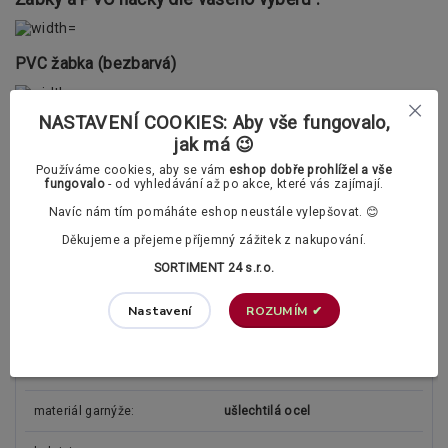
PVC žabka (bezbarvá)
NASTAVENÍ COOKIES: Aby vše fungovalo,
PVC háček (bezbarvý)
jak má 😉
Doplňující informace
Používáme cookies, aby se vám
eshop dobře prohlížel a vše
fungovalo
- od vyhledávání až po akce, které vás zajímají.
Vzdálenost záclonové tyčí (garnýže) od zdi je 12,5 a 19,5cm.
Navíc nám tím pomáháte eshop neustále vylepšovat. 😊
Děkujeme a přejeme příjemný zážitek z nakupování.
SORTIMENT 24 s.r.o.
Parametry
ROZUMÍM ✔
Nastavení
typ garnýže
dvouřadá
průměr tyče
19/19mm
materiál garnýže
ušlechtilá ocel