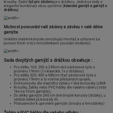
kroužky. Zadní
tyč pro záclonu
je s drážkou. Jedná se tedy o
elegantní kombinaci obou systémů (
klasická garnýž a garnýž s
drážkou
).
Možnost posouvání vaší záclony a závěsu v celé délce
garnýže.
Unikátní stabilní konzola umožńující montáž a uchycení za
pomocí třech vrtů s hmoždinkami (součást dodávky).
Sada dvojitých garnýží s drážkou obsahuje :
Pro délku 160, 200 a 240cm dvě záclonové tyče o
průměru 19mm (1x klasická, 1x s drážkou)
Pro délky 320, 400 a 480cm čtyři záclonové tyče o
průměru 19mm a to včetně příslušných spojek,
Dvě koncovky dle vlastního výběru + dvě koncovky LUNA
Kroužky, Žabky nebo PVC háčky dle vašeho výběru (vždy
1ks na 10cm garnýže),
Do délky garnýže 240 cm dvě dvojité konzoly (držáky), u
větších délek již konzoly tři,
Příslušenství k upevnění garnýže (šrouby a hmoždinky)
Žabky a PVC háčky dle vašeho výběru :