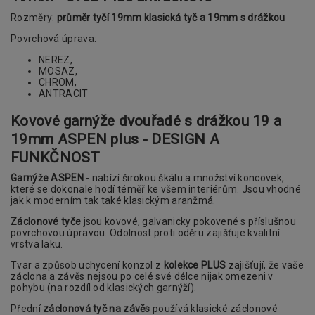
Rozměry:
průměr tyčí 19mm klasická tyč a 19mm s drážkou
Povrchová úprava:
NEREZ,
MOSAZ,
CHROM,
ANTRACIT
Kovové garnýže dvouřadé s drážkou 19 a
19mm ASPEN plus - DESIGN A
FUNKČNOST
Garnýže ASPEN
- nabízí širokou škálu a množství koncovek,
které se dokonale hodí téměř ke všem interiérům. Jsou vhodné
jak k moderním tak také klasickým aranžmá.
Záclonové tyče
jsou kovové, galvanicky pokovené s příslušnou
povrchovou úpravou. Odolnost proti oděru zajišťuje kvalitní
vrstva laku.
Tvar a způsob uchycení konzol z
kolekce PLUS
zajišťují, že vaše
záclona a závěs nejsou po celé své délce nijak omezeni v
pohybu (na rozdíl od klasických garnýží).
Přední
záclonová tyč na závěs
používá klasické záclonové