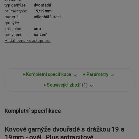
typ garnýže:
dvouřadá
průměr tyče:
19/19mm
materiál
ušlechtilá ocel
garnýže:
kolejnice:
ano
uchycení:
na zeď
Hlídat cenu / dostupnost
Kompletní specifikace
Parametry
Související zboží
1
Kompletní specifikace
Kovové garnýže dvouřadé s drážkou 19 a
19mm - ovéL Plus antracitové