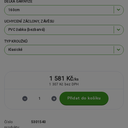
DÉLKA GARNÝŽE
UCHYCENÍ ZÁCLONY, ZÁVĚSU
TYP KROUŽKŮ
1 581 Kč
/
ks
1 307 Kč
bez DPH
Přidat do košíku
Číslo
5301540
produktu: