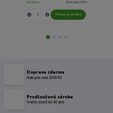
83 Kč
do týdne
bez DPH
Skladem
Přidat do košíku
Z
Doprava zdarma
Nakupte nad 2500 Kč
Prodloužená záruka
Vraťte zboží do 30 dnů