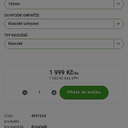
UCHYCENÍ GARNÝŽE
TYP KROUŽKŮ
1 999 Kč
/
ks
1 652 Kč
bez DPH
Přidat do košíku
Číslo
4301024
produktu:
typ garnýže:
dvouřadá