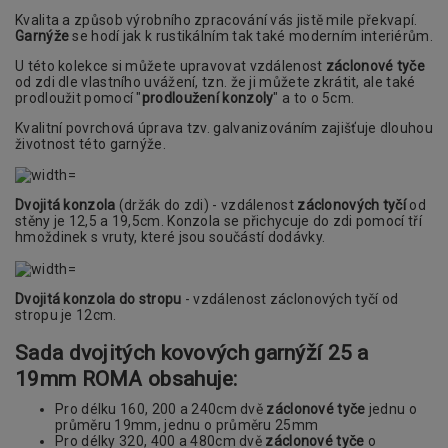
Kvalita a způsob výrobního zpracování vás jistě mile překvapí.
Garnýže
se hodí jak k rustikálním tak také moderním interiérům.
U této kolekce si můžete upravovat vzdálenost
záclonové tyče
od zdi dle vlastního uvážení, tzn. že ji můžete zkrátit, ale také
prodloužit pomocí "
prodloužení konzoly
" a to o 5cm.
Kvalitní povrchová úprava tzv. galvanizováním zajišťuje dlouhou
životnost této garnýže.
Dvojitá konzola
(držák do zdi) - vzdálenost
záclonových tyčí
od
stěny je 12,5 a 19,5cm. Konzola se přichycuje do zdi pomocí tří
hmoždinek s vruty, které jsou součástí dodávky.
Dvojitá konzola do stropu
- vzdálenost záclonových tyčí od
stropu je 12cm.
Sada dvojitých kovových garnýží 25 a
19mm ROMA obsahuje:
Pro délku 160, 200 a 240cm dvě
záclonové tyče
jednu o
průměru 19mm, jednu o průměru 25mm
Pro délky 320, 400 a 480cm dvě
záclonové tyče
o