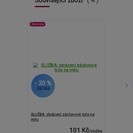
Související zboží
4
Novinka
- 20 %
- 20 %
127 Kč
2 488 Kč
SLUŽBA: zkrácení záclonové tyče na
Kovové garný
míru
ROMA Globi c
101 Kč
/
služba