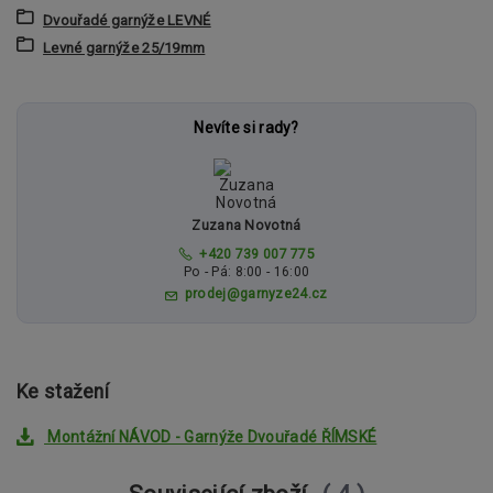
Dvouřadé garnýže LEVNÉ
Levné garnýže 25/19mm
Nevíte si rady?
Zuzana Novotná
+420 739 007 775
Po - Pá: 8:00 - 16:00
prodej@garnyze24.cz
Ke stažení
Montážní NÁVOD - Garnýže Dvouřadé ŘÍMSKÉ