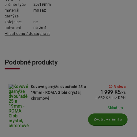
průměr tyče:
25/19mm
materiál
mosaz
garnýže:
kolejnice:
ne
uchycení:
na zeď
Hlídat cenu / dostupnost
Podobné produkty
20 % sleva
Kovové garnýže dvouřadé 25 a
1 999 Kč
19mm - ROMA Globi crystal,
/
ks
1 652 Kč
bez DPH
chromové
Skladem
Zvolit variantu