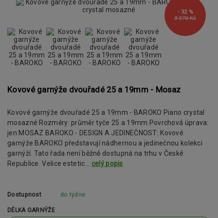
- 32 %
3 270 Kč
Kovové garnýže dvouřadé 25 a 19mm - Mosaz
Kovové garnýže dvouřadé 25 a 19mm - BAROKO Piano crystal
mosazné Rozměry: průměr tyče 25 a 19mm Povrchová úprava:
jen MOSAZ BAROKO - DESIGN A JEDINEČNOST: Kovové
garnýže BAROKO představují nádhernou a jedinečnou kolekci
garnýží. Tato řada není běžně dostupná na trhu v České
Republice. Velice estetic...
celý popis
Dostupnost
do týdne
DÉLKA GARNÝŽE