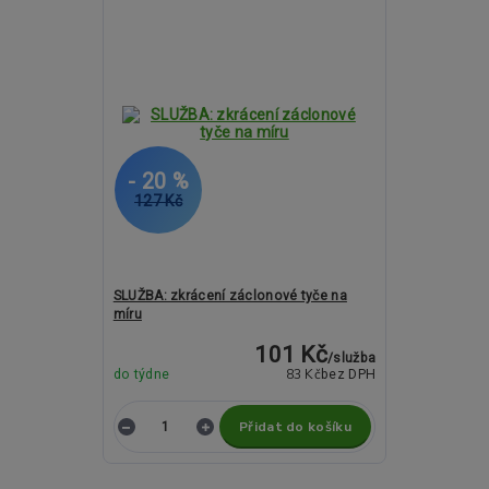
- 20 %
127 Kč
SLUŽBA: zkrácení záclonové tyče na
míru
101 Kč
/
služba
83 Kč
do týdne
bez DPH
Přidat do košíku