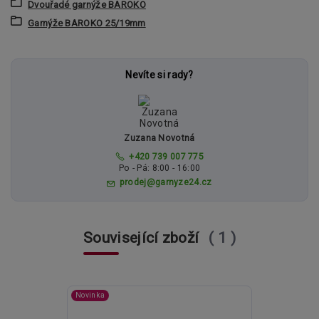
Dvouřadé garnýže BAROKO
Garnýže BAROKO 25/19mm
Nevíte si rady?
Zuzana Novotná
+420 739 007 775
Po - Pá: 8:00 - 16:00
prodej@garnyze24.cz
Související zboží
1
Novinka