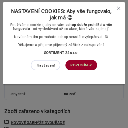
Polstrované záclonové kroužky (tichý chod)
NASTAVENÍ COOKIES: Aby vše fungovalo,
jak má 😉
Používáme cookies, aby se vám
eshop dobře prohlížel a vše
fungovalo
- od vyhledávání až po akce, které vás zajímají.
Parametry
Navíc nám tím pomáháte eshop neustále vylepšovat. 😊
Děkujeme a přejeme příjemný zážitek z nakupování.
typ garnýže
dvouřadá
SORTIMENT 24 s.r.o.
průměr tyče
25/19mm
ROZUMÍM ✔
Nastavení
materiál garnýže
mosaz
kolejnice
ne
uchycení
na zeď
Zboží zařazeno v kategoriích
KOVOVÉ GARNÝŽE DVOUŘADÉ