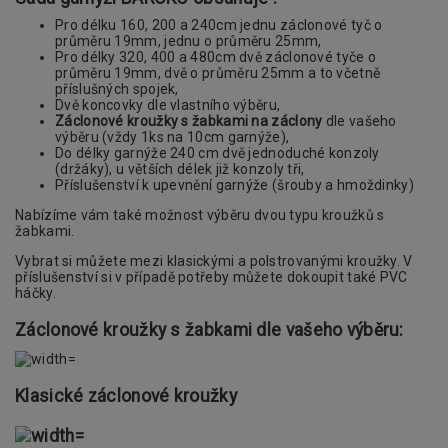
Pro délku 160, 200 a 240cm jednu záclonové tyč o
průměru 19mm, jednu o průměru 25mm,
Pro délky 320, 400 a 480cm dvě záclonové tyče o
průměru 19mm, dvě o průměru 25mm a to včetně
příslušných spojek,
Dvě koncovky dle vlastního výběru,
Záclonové kroužky s žabkami na záclony
dle vašeho
výběru (vždy 1ks na 10cm garnýže),
Do délky garnýže 240 cm dvě jednoduché konzoly
(držáky), u větších délek již konzoly tři,
Příslušenství k upevnění garnýže (šrouby a hmoždinky)
Nabízíme vám také možnost výběru dvou typu kroužků s
žabkami.
Vybrat si můžete mezi klasickými a polstrovanými kroužky. V
příslušenství si v případě potřeby můžete dokoupit také PVC
háčky.
Záclonové kroužky s žabkami dle vašeho výběru:
Klasické záclonové kroužky