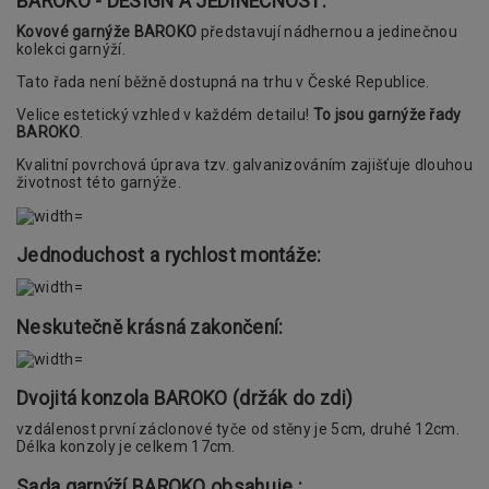
BAROKO - DESIGN A JEDINEČNOST:
Kovové garnýže BAROKO
představují nádhernou a jedinečnou
kolekci garnýží.
Tato řada není běžně dostupná na trhu v České Republice.
Velice estetický vzhled v každém detailu!
To jsou garnýže řady
BAROKO
.
Kvalitní povrchová úprava tzv. galvanizováním zajišťuje dlouhou
životnost této garnýže.
Jednoduchost a rychlost montáže:
Neskutečně krásná zakončení:
Dvojitá konzola BAROKO (držák do zdi)
vzdálenost první záclonové tyče od stěny je 5cm, druhé 12cm.
Délka konzoly je celkem 17cm.
Sada garnýží BAROKO obsahuje :