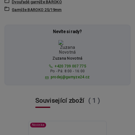
Dvouřadé garnýže BAROKO
Garnýže BAROKO 25/19mm
Nevíte si rady?
Zuzana Novotná
+420 739 007 775
Po - Pá: 8:00 - 16:00
prodej@garnyze24.cz
Související zboží
1
Novinka