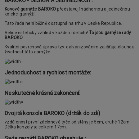
BAROKO - DESIGN A JEDINEČNOST:
Kovové garnýže BAROKO
představují nádhernou a jedinečnou
kolekci garnýží.
Tato řada není běžně dostupná na trhu v České Republice.
Velice estetický vzhled v každém detailu!
To jsou garnýže řady
BAROKO
.
Kvalitní povrchová úprava tzv. galvanizováním zajišťuje dlouhou
životnost této garnýže.
Jednoduchost a rychlost montáže:
Neskutečně krásná zakončení:
Dvojitá konzola BAROKO (držák do zdi)
vzdálenost první záclonové tyče od stěny je 5cm, druhé 12cm.
Délka konzoly je celkem 17cm.
Sada garnýží BAROKO obsahuje :