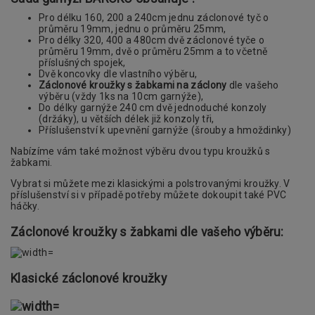
Pro délku 160, 200 a 240cm jednu záclonové tyč o
průměru 19mm, jednu o průměru 25mm,
Pro délky 320, 400 a 480cm dvě záclonové tyče o
průměru 19mm, dvě o průměru 25mm a to včetně
příslušných spojek,
Dvě koncovky dle vlastního výběru,
Záclonové kroužky s žabkami na záclony
dle vašeho
výběru (vždy 1ks na 10cm garnýže),
Do délky garnýže 240 cm dvě jednoduché konzoly
(držáky), u větších délek již konzoly tři,
Příslušenství k upevnění garnýže (šrouby a hmoždinky)
Nabízíme vám také možnost výběru dvou typu kroužků s
žabkami.
Vybrat si můžete mezi klasickými a polstrovanými kroužky. V
příslušenství si v případě potřeby můžete dokoupit také PVC
háčky.
Záclonové kroužky s žabkami dle vašeho výběru:
Klasické záclonové kroužky