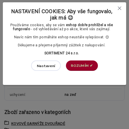
Polstrované záclonové kroužky (tichý chod)
NASTAVENÍ COOKIES: Aby vše fungovalo,
jak má 😉
Používáme cookies, aby se vám
eshop dobře prohlížel a vše
fungovalo
- od vyhledávání až po akce, které vás zajímají.
Parametry
Navíc nám tím pomáháte eshop neustále vylepšovat. 😊
Děkujeme a přejeme příjemný zážitek z nakupování.
typ garnýže
dvouřadá
SORTIMENT 24 s.r.o.
průměr tyče
25/19mm
ROZUMÍM ✔
Nastavení
materiál garnýže
mosaz
kolejnice
ne
uchycení
na zeď
Zboží zařazeno v kategoriích
KOVOVÉ GARNÝŽE DVOUŘADÉ