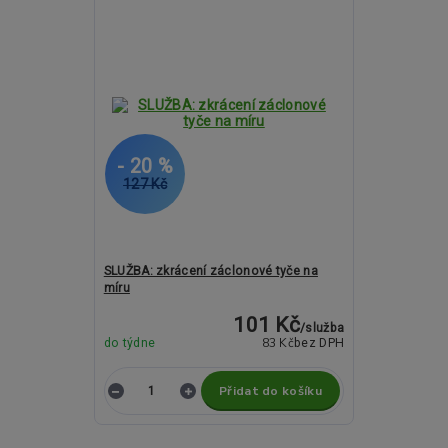
- 20 %
127 Kč
SLUŽBA: zkrácení záclonové tyče na
míru
101 Kč
/
služba
83 Kč
do týdne
bez DPH
Přidat do košíku