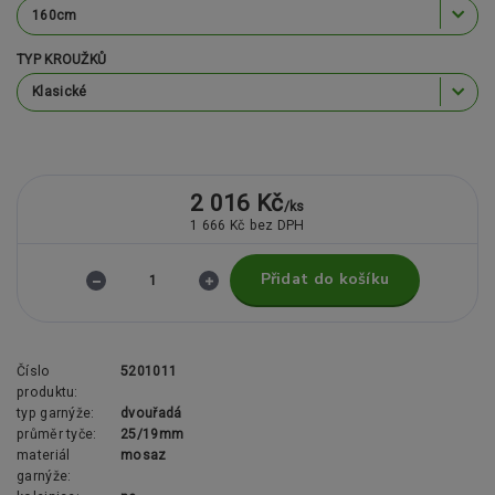
TYP KROUŽKŮ
2 016 Kč
/
ks
1 666 Kč
bez DPH
Přidat do košíku
Číslo
5201011
produktu:
typ garnýže:
dvouřadá
průměr tyče:
25/19mm
materiál
mosaz
garnýže: