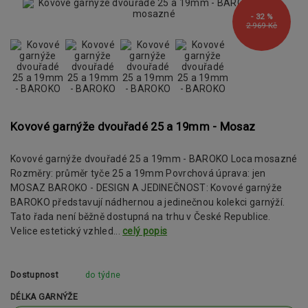
- 32 %
2 969 Kč
Kovové garnýže dvouřadé 25 a 19mm - Mosaz
Kovové garnýže dvouřadé 25 a 19mm - BAROKO Loca mosazné
Rozměry: průměr tyče 25 a 19mm Povrchová úprava: jen
MOSAZ BAROKO - DESIGN A JEDINEČNOST: Kovové garnýže
BAROKO představují nádhernou a jedinečnou kolekci garnýží.
Tato řada není běžně dostupná na trhu v České Republice.
Velice estetický vzhled...
celý popis
Dostupnost
do týdne
DÉLKA GARNÝŽE