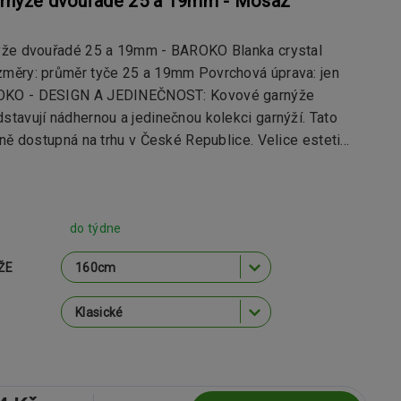
rnýže dvouřadé 25 a 19mm - Mosaz
že dvouřadé 25 a 19mm - BAROKO Blanka crystal
ěry: průměr tyče 25 a 19mm Povrchová úprava: jen
O - DESIGN A JEDINEČNOST: Kovové garnýže
tavují nádhernou a jedinečnou kolekci garnýží. Tato
ně dostupná na trhu v České Republice. Velice esteti...
do týdne
ŽE