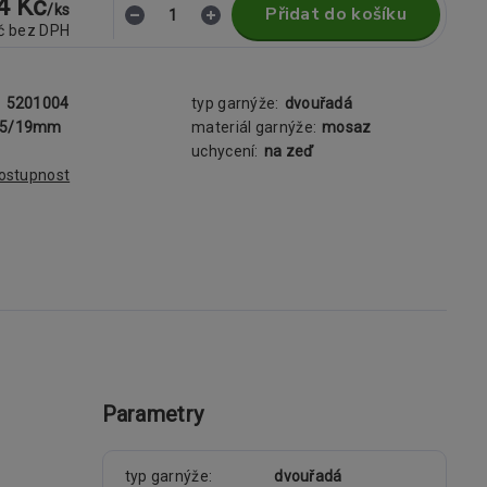
4 Kč
/
ks
Přidat do košíku
č
bez DPH
:
5201004
typ garnýže:
dvouřadá
25/19mm
materiál garnýže:
mosaz
uchycení:
na zeď
dostupnost
Parametry
typ garnýže
dvouřadá