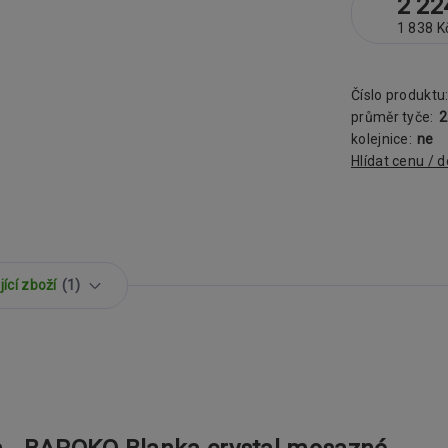
2 22
1 838 K
Číslo produktu
průměr tyče:
kolejnice:
ne
Hlídat cenu / 
ící zboží
1