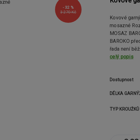
Kovové ga
- 32 %
3 270 Kč
Kovové garný
mosazné Rozm
MOSAZ BAROK
BAROKO předs
řada není běž
celý popis
Dostupnost
DÉLKA GARNÝ
TYP KROUŽKŮ