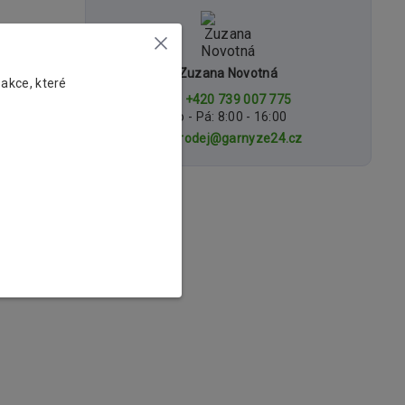
Zuzana Novotná
 akce, které
+420 739 007 775
Po - Pá: 8:00 - 16:00
prodej@garnyze24.cz
pojek,
 PVC