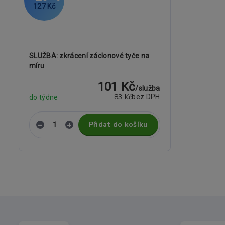
127 Kč
SLUŽBA: zkrácení záclonové tyče na
míru
101 Kč
/
služba
83 Kč
bez DPH
do týdne
Přidat do košíku