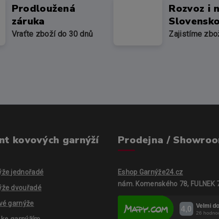
Prodloužená
Rozvoz i 
záruka
Slovensk
Vraťte zboží do 30 dnů
Zajistíme zbo
nt kovových garnýží
Prodejna / Showro
ýže jednořadé
Eshop Garnýže24.cz
nám. Komenského 78, FULNEK 
ýže dvouřadé
vé garnýže