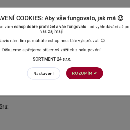
ENÍ COOKIES: Aby vše fungovalo, jak má 😉
 12cm. Délka konzoly je celkem 17cm.
 se vám
eshop dobře prohlížel a vše fungovalo
- od vyhledávání až po
vás zajímají.
Navíc nám tím pomáháte eshop neustále vylepšovat. 😊
o průměru 19mm, jednu o průměru 25mm,
průměru 19mm, dvě o průměru 25mm a to včetně příslušných s
Děkujeme a přejeme příjemný zážitek z nakupování.
o výběru (vždy 1ks na 10cm garnýže),
SORTIMENT 24 s.r.o.
áky), u větších délek již konzoly tři,
nky)
ROZUMÍM ✔
Nastavení
 žabkami.
y. V příslušenství si v případě potřeby můžete dokoupit také
ěru: