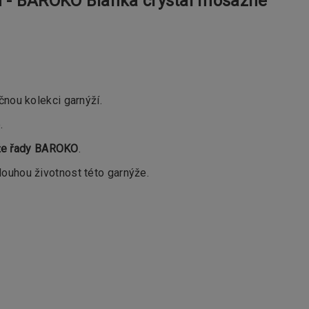
 - BAROKO Blanka crystal mosazné
čnou kolekci garnýží.
.
ýže řady BAROKO
.
louhou životnost této garnýže.