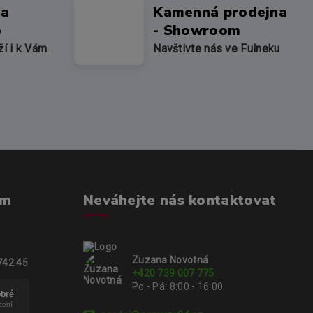
na
Kamenná prodejna
o
- Showroom
ží i k Vám
Navštivte nás ve Fulneku
om
Neváhejte nás kontaktovat
Zuzana Novotná
742 45
+420 739 007 775
Po - Pá: 8:00 - 16:00