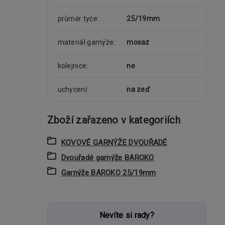
průměr tyče
25/19mm
materiál garnýže
mosaz
kolejnice
ne
uchycení
na zeď
Zboží zařazeno v kategoriích
KOVOVÉ GARNÝŽE DVOUŘADÉ
Dvouřadé garnýže BAROKO
Garnýže BAROKO 25/19mm
Nevíte si rady?