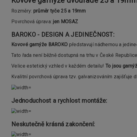
Kovové garnýže dvouřadé 25 a 19mm
Rozměry:
průměr tyče 25 a 19mm
Povrchová úprava:
jen MOSAZ
BAROKO - DESIGN A JEDINEČNOST:
Kovové garnýže BAROKO
představují nádhernou a jedine
Tato řada není běžně dostupná na trhu v České Republice
Velice estetický vzhled v každém detailu!
To jsou garn
Kvalitní povrchová úprava tzv. galvanizováním zajišťuje d
Jednoduchost a rychlost montáže:
Neskutečně krásná zakončení: