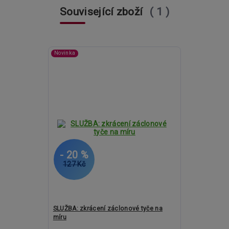
Související zboží
1
Novinka
- 20 %
127 Kč
SLUŽBA: zkrácení záclonové tyče na
míru