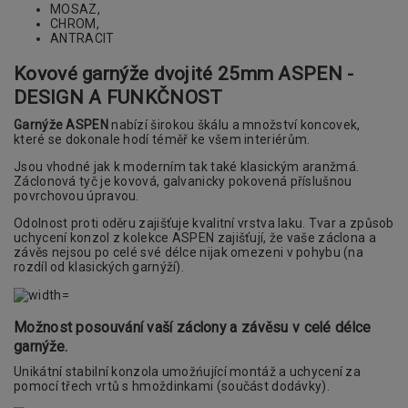
MOSAZ,
CHROM,
ANTRACIT
Kovové garnýže dvojité 25mm ASPEN -
DESIGN A FUNKČNOST
Garnýže ASPEN
nabízí širokou škálu a množství koncovek,
které se dokonale hodí téměř ke všem interiérům.
Jsou vhodné jak k moderním tak také klasickým aranžmá.
Záclonová tyč je kovová, galvanicky pokovená příslušnou
povrchovou úpravou.
Odolnost proti oděru zajišťuje kvalitní vrstva laku. Tvar a způsob
uchycení konzol z kolekce ASPEN zajišťují, že vaše záclona a
závěs nejsou po celé své délce nijak omezeni v pohybu (na
rozdíl od klasických garnýží).
Možnost posouvání vaší záclony a závěsu v celé délce
garnýže.
Unikátní stabilní konzola umožńující montáž a uchycení za
pomocí třech vrtů s hmoždinkami (součást dodávky).