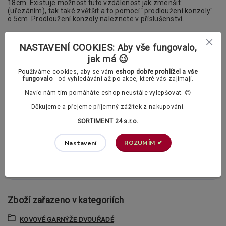
18cm. Existuje možnost tuto vzdálenost jak zmenšit
(uřezáním), tak také zvětšit a to pomocí "prodloužení konzoly"
o 5cm. Prodloužení konzoly naleznete v příslušenství.
NASTAVENÍ COOKIES: Aby vše fungovalo,
jak má 😉
Parametry
Používáme cookies, aby se vám
eshop dobře prohlížel a vše
fungovalo
- od vyhledávání až po akce, které vás zajímají.
typ garnýže
dvouřadá
Navíc nám tím pomáháte eshop neustále vylepšovat. 😊
průměr tyče
25/19mm
Děkujeme a přejeme příjemný zážitek z nakupování.
SORTIMENT 24 s.r.o.
materiál garnýže
mosaz
ROZUMÍM ✔
Nastavení
kolejnice
ne
uchycení
na zeď
Zboží zařazeno v kategoriích
KOVOVÉ GARNÝŽE DVOUŘADÉ