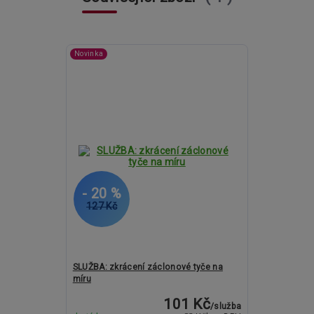
Novinka
- 20 %
127 Kč
SLUŽBA: zkrácení záclonové tyče na
míru
101 Kč
/
služba