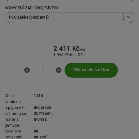
UCHYCENÍ ZÁCLONY, ZÁVĚSU
2 411 Kč
/
ks
1 993 Kč
bez DPH
Přidat do košíku
Číslo
1414
produktu:
typ garnýže:
dvouřadá
průměr tyče:
25/19mm
materiál
mosaz
garnýže:
kolejnice:
ne
uchycení:
na zeď