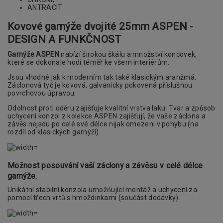
ANTRACIT
Kovové garnýže dvojité 25mm ASPEN -
DESIGN A FUNKČNOST
Garnýže ASPEN
nabízí širokou škálu a množství koncovek,
které se dokonale hodí téměř ke všem interiérům.
Jsou vhodné jak k moderním tak také klasickým aranžmá.
Záclonová tyč je kovová, galvanicky pokovená příslušnou
povrchovou úpravou.
Odolnost proti oděru zajišťuje kvalitní vrstva laku. Tvar a způsob
uchycení konzol z kolekce ASPEN zajišťují, že vaše záclona a
závěs nejsou po celé své délce nijak omezeni v pohybu (na
rozdíl od klasických garnýží).
Možnost posouvání vaší záclony a závěsu v celé délce
garnýže.
Unikátní stabilní konzola umožńující montáž a uchycení za
pomocí třech vrtů s hmoždinkami (součást dodávky).