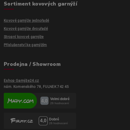
Sortiment kovových garnýží
Kovové garnýže jednořadé
Kovové garnýže dvouřadé
Stropní kovové garnýže
Příslušenství ke garnýžím
Prodejna / Showroom
Eshop Garnýže24.cz
nám. Komenského 78, FULNEK 742 45