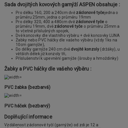
Sada dvojitých kovových garnýží ASPEN obsahuje :
Pro délku 160, 200 a 240cm dvě
záclonové tyče
jedna o
průměru 25mm, jedna o průměru 19mm
Pro délky 320, 400 a 480cm dvě
záclonové tyče
o
průměru 19mm, dvě
záclonové tyče
o průměru 25mm a
to včetně příslušných spojek,
Dvě koncovky dle vlastního výběru + dvě koncovky LUNA
Žabky nebo PVC háčky dle vašeho výběru (vždy 1ks na
10cm garnýže),
Do délky garnýže 240 cm dvě
dvojité konzoly
(držáky), u
větších délek již konzoly tři,
Příslušenství k upevnění garnýže (šrouby a hmoždinky)
Žabky a PVC háčky dle vašeho výběru :
PVC žabka (bezbarvá)
PVC háček (bezbarvý)
Doplňující informace
Vzdálenost záclonové tyčí (garnýže) od zdi je 12 a