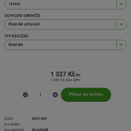
UCHYCENÍ GARNÝŽE
TYP KROUŽKŮ
1 327 Kč
/
ks
1 097 Kč
bez DPH
Přidat do košíku
Číslo
4301409
produktu:
typ garnýže:
dvouřadá