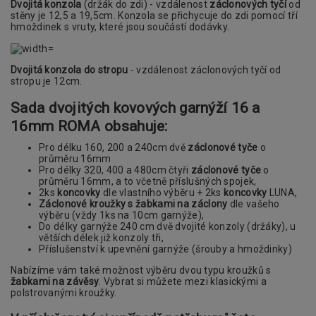
Dvojitá konzola
(držák do zdi) - vzdálenost
záclonových tyčí
od
stěny je 12,5 a 19,5cm. Konzola se přichycuje do zdi pomocí tří
hmoždinek s vruty, které jsou součástí dodávky.
Dvojitá konzola do stropu
- vzdálenost záclonových tyčí od
stropu je 12cm.
Sada dvojitých kovových garnýží 16 a
16mm ROMA obsahuje:
Pro délku 160, 200 a 240cm dvě
záclonové tyče
o
průměru 16mm
Pro délky 320, 400 a 480cm čtyři
záclonové tyče
o
průměru 16mm, a to včetně příslušných spojek,
2ks
koncovky
dle vlastního výběru + 2ks
koncovky
LUNA,
Záclonové kroužky s žabkami na záclony
dle vašeho
výběru (vždy 1ks na 10cm garnýže),
Do délky garnýže 240 cm dvě dvojité konzoly (držáky), u
větších délek již konzoly tři,
Příslušenství k upevnění garnýže (šrouby a hmoždinky)
Nabízíme vám také možnost výběru dvou typu kroužků s
žabkami na závěsy
. Vybrat si můžete mezi klasickými a
polstrovanými kroužky.