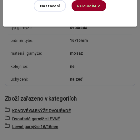
ROZUMÍM ✔
Nastavení
Parametry
typ garnýže
dvouřadá
průměr tyče
16/16mm
materiál garnýže
mosaz
kolejnice
ne
uchycení
na zeď
Zboží zařazeno v kategoriích
KOVOVÉ GARNÝŽE DVOUŘADÉ
Dvouřadé garnýže LEVNÉ
Levné garnýže 16/16mm