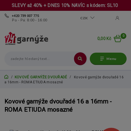
SLEVY až 40% + DNES 10% NAVÍC s kódem: SL10
+420 739 007 775
CZK
Po - Pá: 8:00 - 16:00
0
0,00 Kč
Menu
KOVOVÉ GARNÝŽE DVOUŘADÉ
Kovové garnýže dvouřadé 16
a 16mm - ROMA ETIUDA mosazné
Kovové garnýže dvouřadé 16 a 16mm -
ROMA ETIUDA mosazné