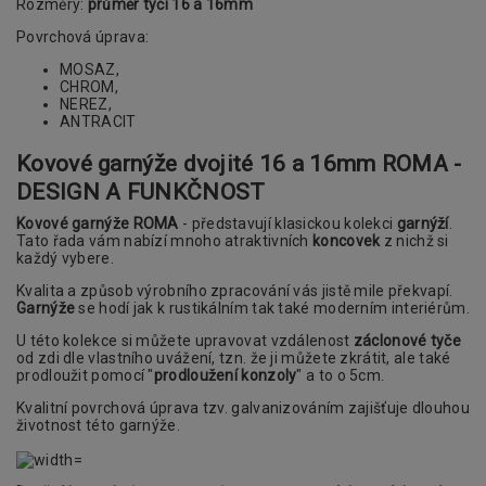
Rozměry:
průměr tyčí 16 a 16mm
Povrchová úprava:
MOSAZ,
CHROM,
NEREZ,
ANTRACIT
Kovové garnýže dvojité 16 a 16mm ROMA -
DESIGN A FUNKČNOST
Kovové garnýže ROMA
- představují klasickou kolekci
garnýží
.
Tato řada vám nabízí mnoho atraktivních
koncovek
z nichž si
každý vybere.
Kvalita a způsob výrobního zpracování vás jistě mile překvapí.
Garnýže
se hodí jak k rustikálním tak také moderním interiérům.
U této kolekce si můžete upravovat vzdálenost
záclonové tyče
od zdi dle vlastního uvážení, tzn. že ji můžete zkrátit, ale také
prodloužit pomocí "
prodloužení konzoly
" a to o 5cm.
Kvalitní povrchová úprava tzv. galvanizováním zajišťuje dlouhou
životnost této garnýže.