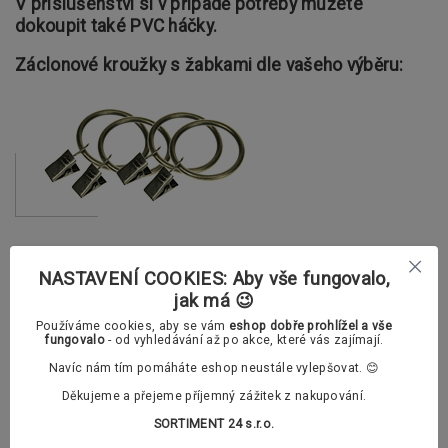
V příslušenství si v případě potřeby můžete
dokoupit také PVC háčky.
Záclonové kroužky s žabkami dle vašeho výběru:
Klasické záclonové kroužky
NASTAVENÍ COOKIES: Aby vše fungovalo,
jak má 😉
Používáme cookies, aby se vám
eshop dobře prohlížel a vše
Polstrované záclonové kroužky (tichý chod)
fungovalo
- od vyhledávání až po akce, které vás zajímají.
Navíc nám tím pomáháte eshop neustále vylepšovat. 😊
Doplňující informace
Děkujeme a přejeme příjemný zážitek z nakupování.
Konzoly lze dodatečně zkracovat a prodlužovat.
SORTIMENT 24 s.r.o.