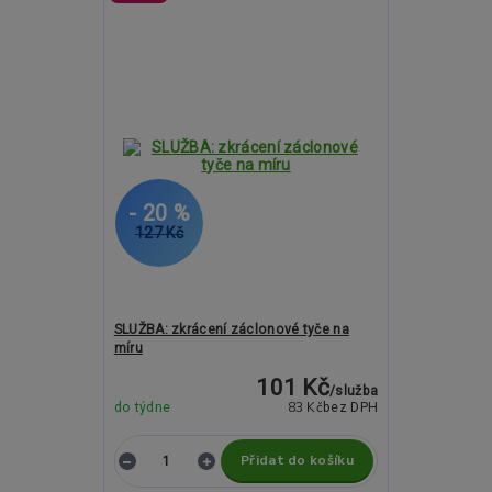
- 20 %
127 Kč
SLUŽBA: zkrácení záclonové tyče na
míru
101 Kč
/
služba
83 Kč
do týdne
bez DPH
Přidat do košíku