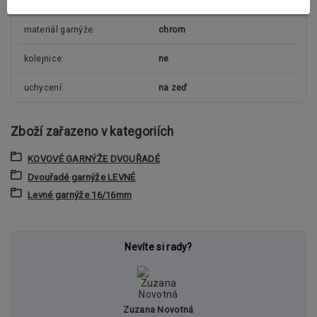
průměr tyče
16/16mm
materiál garnýže
chrom
kolejnice
ne
uchycení
na zeď
Zboží zařazeno v kategoriích
KOVOVÉ GARNÝŽE DVOUŘADÉ
Dvouřadé garnýže LEVNÉ
Levné garnýže 16/16mm
Nevíte si rady?
Zuzana Novotná