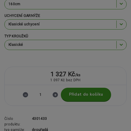
UCHYCENÍ GARNÝŽE
TYP KROUŽKŮ
1 327 Kč
/
ks
1 097 Kč
bez DPH
Přidat do košíku
Číslo
4301433
produktu:
typ garnýže:
dvouřadá