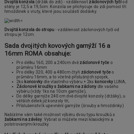
Dvojitá konzola
(držák do zdi) - vzdálenost
záclonových tyčí
od
stěny je 12,5 a 19,5cm. Konzola se přichycuje do zdi pomocí tří
hmoždinek s vruty, které jsou součástí dodávky.
Dvojitá konzola do stropu
- vzdálenost záclonových tyčí od
stropu je 12cm.
Sada dvojitých kovových garnýží 16 a
16mm ROMA obsahuje:
Pro délku 160, 200 a 240cm dvě
záclonové tyče
o
průměru 16mm
Pro délky 320, 400 a 480cm čtyři
záclonové tyče
o
průměru 16mm, a to včetně příslušných spojek,
2ks
koncovky
dle vlastního výběru + 2ks
koncovky
LUNA,
Záclonové kroužky s žabkami na záclony
dle vašeho
výběru (vždy 1ks na 10cm garnýže),
Do délky garnýže 240 cm dvě dvojité konzoly (držáky), u
větších délek již konzoly tři,
Příslušenství k upevnění garnýže (šrouby a hmoždinky)
Nabízíme vám také možnost výběru dvou typu kroužků s
žabkami na závěsy
. Vybrat si můžete mezi klasickými a
polstrovanými kroužky.