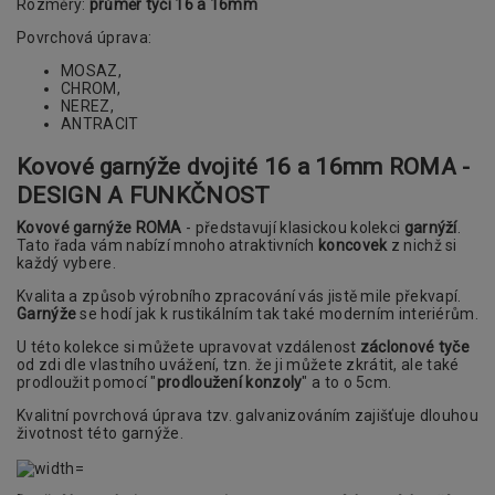
Rozměry:
průměr tyčí 16 a 16mm
Povrchová úprava:
MOSAZ,
CHROM,
NEREZ,
ANTRACIT
Kovové garnýže dvojité 16 a 16mm ROMA -
DESIGN A FUNKČNOST
Kovové garnýže ROMA
- představují klasickou kolekci
garnýží
.
Tato řada vám nabízí mnoho atraktivních
koncovek
z nichž si
každý vybere.
Kvalita a způsob výrobního zpracování vás jistě mile překvapí.
Garnýže
se hodí jak k rustikálním tak také moderním interiérům.
U této kolekce si můžete upravovat vzdálenost
záclonové tyče
od zdi dle vlastního uvážení, tzn. že ji můžete zkrátit, ale také
prodloužit pomocí "
prodloužení konzoly
" a to o 5cm.
Kvalitní povrchová úprava tzv. galvanizováním zajišťuje dlouhou
životnost této garnýže.