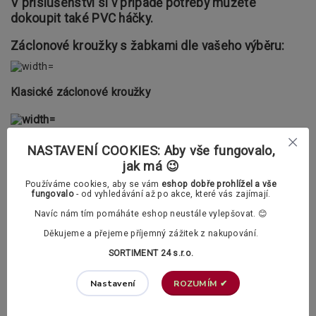
V příslušenství si v případě potřeby můžete
dokoupit také PVC háčky.
Záclonové kroužky s žabkami dle vašeho výběru:
Klasické záclonové kroužky
Polstrované záclonové kroužky (tichý chod)
NASTAVENÍ COOKIES: Aby vše fungovalo,
jak má 😉
Doplňující informace
Používáme cookies, aby se vám
eshop dobře prohlížel a vše
Konzoly lze dodatečně zkracovat a prodlužovat.
fungovalo
- od vyhledávání až po akce, které vás zajímají.
Navíc nám tím pomáháte eshop neustále vylepšovat. 😊
Děkujeme a přejeme příjemný zážitek z nakupování.
Parametry
SORTIMENT 24 s.r.o.
ROZUMÍM ✔
Nastavení
typ garnýže
dvouřadá