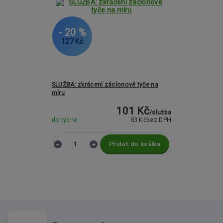
- 20 %
127 Kč
SLUŽBA: zkrácení záclonové tyče na
míru
101 Kč
/
služba
83 Kč
do týdne
bez DPH
Přidat do košíku